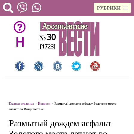
РУБРИКИ
30
№
H
[1723]
Главная страница
Новости
Размытый дождем асфальт Золотого моста
латают во Владивостоке
Размытый дождем асфальт
Золотого моста латают во