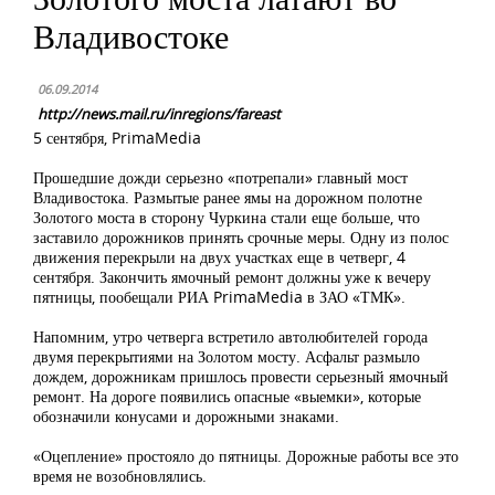
Владивостоке
06.09.2014
http://news.mail.ru/inregions/fareast
5 сентября, PrimaMedia
Прошедшие дожди серьезно «потрепали» главный мост
Владивостока. Размытые ранее ямы на дорожном полотне
Золотого моста в сторону Чуркина стали еще больше, что
заставило дорожников принять срочные меры. Одну из полос
движения перекрыли на двух участках еще в четверг, 4
сентября. Закончить ямочный ремонт должны уже к вечеру
пятницы, пообещали РИА PrimaMedia в ЗАО «ТМК».
Напомним, утро четверга встретило автолюбителей города
двумя перекрытиями на Золотом мосту. Асфальт размыло
дождем, дорожникам пришлось провести серьезный ямочный
ремонт. На дороге появились опасные «выемки», которые
обозначили конусами и дорожными знаками.
«Оцепление» простояло до пятницы. Дорожные работы все это
время не возобновлялись.