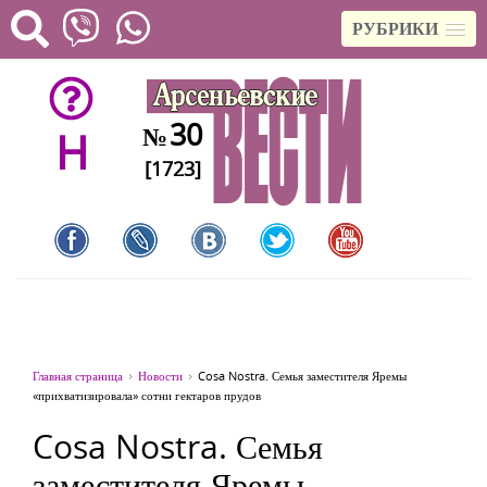
РУБРИКИ
30
№
H
[1723]
Главная страница
Новости
Cosa Nostra. Семья заместителя Яремы
«прихватизировала» сотни гектаров прудов
Cosa Nostra. Семья
заместителя Яремы