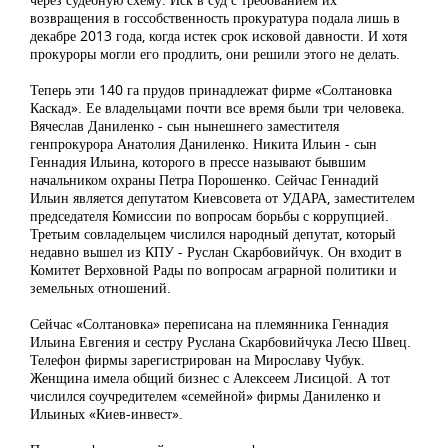
возвращения в госсобственность прокуратура подала лишь в
декабре 2013 года, когда истек срок исковой давности. И хотя
прокуроры могли его продлить, они решили этого не делать.
Теперь эти 140 га прудов принадлежат фирме «Солтановка
Каскад». Ее владельцами почти все время были три человека.
Вячеслав Даниленко - сын нынешнего заместителя
генпрокурора Анатолия Даниленко. Никита Ильин - сын
Геннадия Ильина, которого в прессе называют бывшим
начальником охраны Петра Порошенко. Сейчас Геннадий
Ильин является депутатом Киевсовета от УДАРА, заместителем
председателя Комиссии по вопросам борьбы с коррупцией.
Третьим совладельцем числился народный депутат, который
недавно вышел из КПУ - Руслан Скарбовийчук. Он входит в
Комитет Верховной Рады по вопросам аграрной политики и
земельных отношений.
Сейчас «Солтановка» переписана на племянника Геннадия
Ильина Евгения и сестру Руслана Скарбовийчука Лесю Швец.
Телефон фирмы зарегистрирован на Мирославу Чубук.
Женщина имела общий бизнес с Алексеем Лисицой. А тот
числился соучредителем «семейной» фирмы Даниленко и
Ильиных «Киев-инвест».