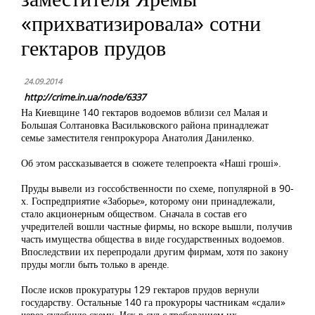
«прихватизировала» сотни
гектаров прудов
24.09.2014
http://crime.in.ua/node/6337
На Киевщине 140 гектаров водоемов вблизи сел Малая и
Большая Солтановка Васильковского района принадлежат
семье заместителя генпрокурора Анатолия Даниленко.
Об этом рассказывается в сюжете телепроекта «Наші гроші».
Пруды вывели из госсобственности по схеме, популярной в 90-
х. Госпредприятие «Заборье», которому они принадлежали,
стало акционерным обществом. Сначала в состав его
учредителей вошли частные фирмы, но вскоре вышли, получив
часть имущества общества в виде государственных водоемов.
Впоследствии их перепродали другим фирмам, хотя по закону
пруды могли быть только в аренде.
После исков прокуратуры 129 гектаров прудов вернули
государству. Остальные 140 га прокуроры частникам «сдали»
через судебную схему. Иск в суд с требованием их