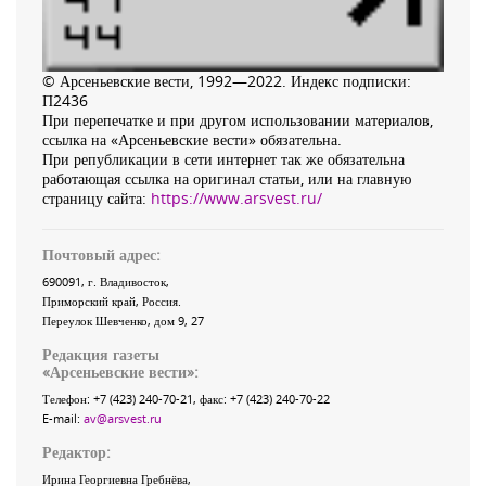
© Арсеньевские вести, 1992—2022. Индекс подписки:
П2436
При перепечатке и при другом использовании материалов,
ссылка на «Арсеньевские вести» обязательна.
При републикации в сети интернет так же обязательна
работающая ссылка на оригинал статьи, или на главную
страницу сайта:
https://www.arsvest.ru/
Почтовый адрес:
690091
, г.
Владивосток
,
Приморский край
,
Россия
.
Переулок Шевченко
, дом 9, 27
Редакция газеты
«
Арсеньевские вести
»:
Телефон:
+7 (423) 240-70-21
, факс:
+7 (423) 240-70-22
E-mail:
av@arsvest.ru
Редактор:
Ирина Георгиевна Гребнёва,