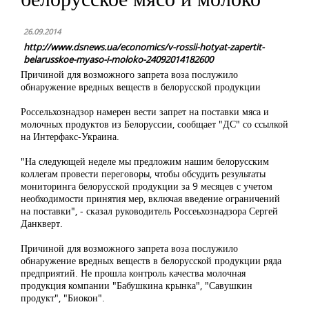
26.09.2014
http://www.dsnews.ua/economics/v-rossii-hotyat-zapertit-
belarusskoe-myaso-i-moloko-24092014182600
Причиной для возможного запрета воза послужило
обнаружение вредных веществ в белорусской продукции
Россельхознадзор намерен вести запрет на поставки мяса и
молочных продуктов из Белоруссии, сообщает "ДС" со ссылкой
на Интерфакс-Украина.
"На следующей неделе мы предложим нашим белорусским
коллегам провести переговоры, чтобы обсудить результаты
мониторинга белорусской продукции за 9 месяцев с учетом
необходимости принятия мер, включая введение ограничений
на поставки", - сказал руководитель Россеьхознадзора Сергей
Данкверт.
Причиной для возможного запрета воза послужило
обнаружение вредных веществ в белорусской продукции ряда
предприятий. Не прошла контроль качества молочная
продукция компании "Бабушкина крынка", "Савушкин
продукт", "Биокон".