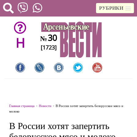
РУБРИКИ
30
№
H
[1723]
Главная страница
Новости
В России хотят запертить белорусское мясо и
молоко
В России хотят запертить
белорусское мясо и молоко