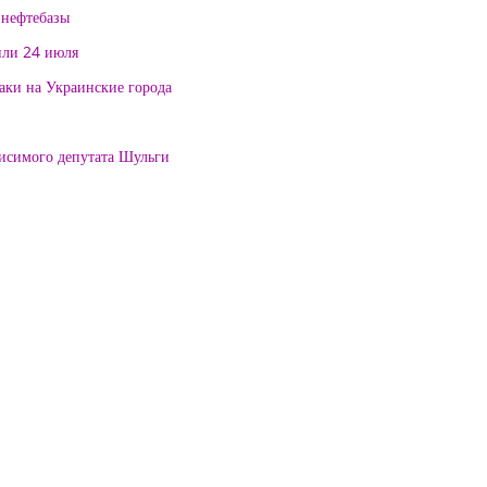
 нефтебазы
или 24 июля
таки на Украинские города
висимого депутата Шульги