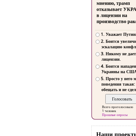
мнению, трамп
отказывает УКР
в лицензии на
производство рак
1. Уважает Путин
2. Боится увелич
эскалацию конфл
3. Никому не дает
лицензии.
4. Боится нападе
Украины на СШ
5. Просто у него 
поведения такая:
обещать и не сдел
Всего проголосовало
1 человек
Прошлые опросы
Наши проект