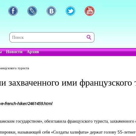
ы
Новости
Архив
ранцузского туриста
и захваченного ими французского 
ve-french-hiker/2461459.html
амским государством», обезглавила французского туриста, захваченного
ппировки, называющей себя «Солдаты халифата» держат голову 55-летнег