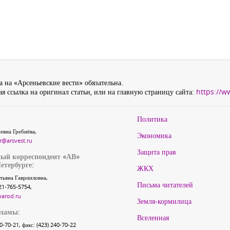
 на «Арсеньевские вести» обязательна.
я ссылка на оригинал статьи, или на главную страницу сайта:
https://w
Политика
евна Гребнёва,
Экономика
r@arsvest.ru
Защита прав
ый корреспондент «АВ»
етербурге:
ЖКХ
тьяна Гаврииловна,
Письма читателей
21-765-5754,
narod.ru
Земля-кормилица
кламы:
Вселенная
40-70-21, факс: (423) 240-70-22