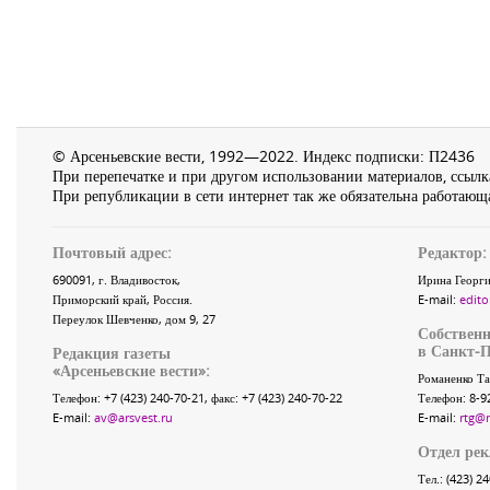
© Арсеньевские вести, 1992—2022. Индекс подписки: П2436
При перепечатке и при другом использовании материалов, ссылка
При републикации в сети интернет так же обязательна работающа
Почтовый адрес:
Редактор:
690091
, г.
Владивосток
,
Ирина Георги
Приморский край
,
Россия
.
E-mail:
edito
Переулок Шевченко
, дом 9, 27
Собственн
в Санкт-П
Редакция газеты
«
Арсеньевские вести
»:
Романенко Та
Телефон:
+7 (423) 240-70-21
, факс:
+7 (423) 240-70-22
Телефон: 8-9
E-mail:
av@arsvest.ru
E-mail:
rtg@
Отдел ре
Тел.: (423) 2