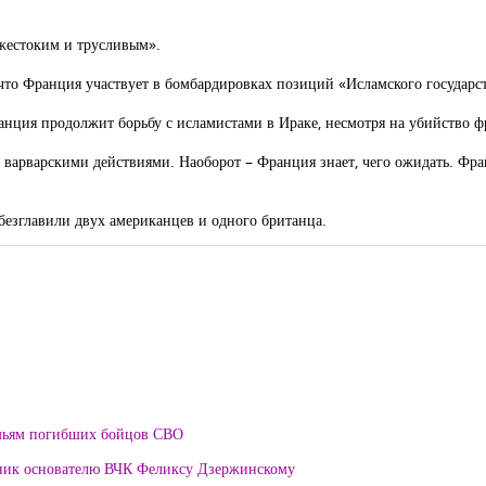
жестоким и трусливым».
 что Франция участвует в бомбардировках позиций «Исламского государст
анция продолжит борьбу с исламистами в Ираке, несмотря на убийство 
 варварскими действиями. Наоборот – Франция знает, чего ожидать. Фран
.
обезглавили двух американцев и одного британца.
мьям погибших бойцов СВО
тник основателю ВЧК Феликсу Дзержинскому