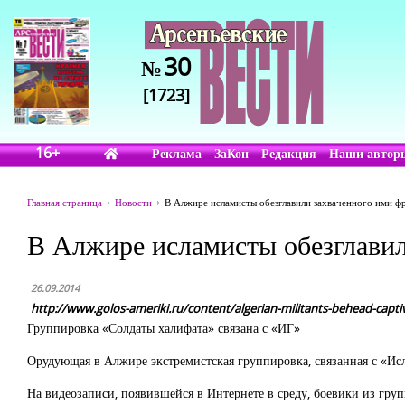
30
№
[1723]
16+
Реклама
ЗаКон
Редакция
Наши автор
Главная страница
Новости
В Алжире исламисты обезглавили захваченного ими ф
В Алжире исламисты обезглавил
26.09.2014
http://www.golos-ameriki.ru/content/algerian-militants-behead-capti
Группировка «Солдаты халифата» связана с «ИГ»
Орудующая в Алжире экстремистская группировка, связанная с «Исл
На видеозаписи, появившейся в Интернете в среду, боевики из гру