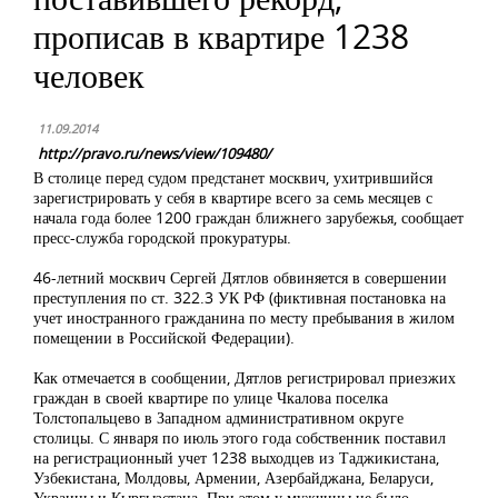
прописав в квартире 1238
человек
11.09.2014
http://pravo.ru/news/view/109480/
В столице перед судом предстанет москвич, ухитрившийся
зарегистрировать у себя в квартире всего за семь месяцев с
начала года более 1200 граждан ближнего зарубежья, сообщает
пресс-служба городской прокуратуры.
46-летний москвич Сергей Дятлов обвиняется в совершении
преступления по ст. 322.3 УК РФ (фиктивная постановка на
учет иностранного гражданина по месту пребывания в жилом
помещении в Российской Федерации).
Как отмечается в сообщении, Дятлов регистрировал приезжих
граждан в своей квартире по улице Чкалова поселка
Толстопальцево в Западном административном округе
столицы. С января по июль этого года собственник поставил
на регистрационный учет 1238 выходцев из Таджикистана,
Узбекистана, Молдовы, Армении, Азербайджана, Беларуси,
Украины и Кыргызстана. При этом у мужчины не было