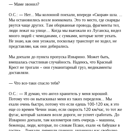
— Маме звонил?
О.С.: — Нет… Мы колонной поехали, впереди «Скорая» шла. …
Мы остановились возле военкомата. Это то место, где снаряды
рвутся чаще других. Там оборванные провода, фрагменты тел,
люди лежат на улице…. Когда мы выезжали из Луганска, видел
много людей с чемоданами, с сумками, которые хотят уехать.
Не знаю, как они уезжали, поскольку транспорт не ходил, не
представляю, как они добирались.
Мы доехали до пункта пропуска Изварино. Может быть,
вмешалась счастливая случайность. Надеюсь, что Красный
Крест не трогали – они гуманитарный груз, медикаменты
доставляли.
— Что все-таки спасло тебя?
О.С.: — Я думаю, что ангел-хранитель у меня хороший.
Потому что он вытаскивал меня из таких переделок… Мы
ехали очень быстро, потому что если едешь 100-120 км, я это
еще со времен Чечни знаю, если скорость 120 км/час, то тот же
фугас, который заложен возле дороги, не успеет сработать. До
Изварино доехали, там километров пять очередь – машины,
беженцы, люди, которые, по словам Псаки, ехали «к бабушке в
гости»… Доехали, перешли границу, украинцы нас свободно