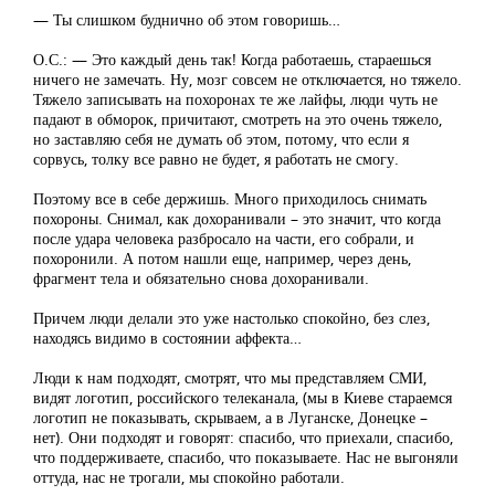
— Ты слишком буднично об этом говоришь…
О.С.: — Это каждый день так! Когда работаешь, стараешься
ничего не замечать. Ну, мозг совсем не отключается, но тяжело.
Тяжело записывать на похоронах те же лайфы, люди чуть не
падают в обморок, причитают, смотреть на это очень тяжело,
но заставляю себя не думать об этом, потому, что если я
сорвусь, толку все равно не будет, я работать не смогу.
Поэтому все в себе держишь. Много приходилось снимать
похороны. Снимал, как дохоранивали – это значит, что когда
после удара человека разбросало на части, его собрали, и
похоронили. А потом нашли еще, например, через день,
фрагмент тела и обязательно снова дохоранивали.
Причем люди делали это уже настолько спокойно, без слез,
находясь видимо в состоянии аффекта…
Люди к нам подходят, смотрят, что мы представляем СМИ,
видят логотип, российского телеканала, (мы в Киеве стараемся
логотип не показывать, скрываем, а в Луганске, Донецке –
нет). Они подходят и говорят: спасибо, что приехали, спасибо,
что поддерживаете, спасибо, что показываете. Нас не выгоняли
оттуда, нас не трогали, мы спокойно работали.