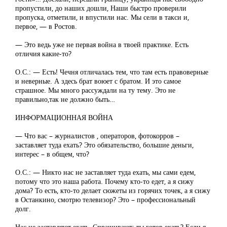
пропустили, до наших дошли, Наши быстро проверили
пропуска, отметили, и впустили нас. Мы сели в такси и,
первое, — в Ростов.
— Это ведь уже не первая война в твоей практике. Есть
отличия какие-то?
О.С.: — Есть! Чечня отличалась тем, что там есть правоверные
и неверные. А здесь брат воюет с братом. И это самое
страшное. Мы много рассуждали на ту тему. Это не
правильно,так не должно быть…
ИНФОРМАЦИОННАЯ ВОЙНА
— Что вас – журналистов , операторов, фотокорров –
заставляет туда ехать? Это обязательство, большие деньги,
интерес – в общем, что?
О.С.: — Никто нас не заставляет туда ехать, мы сами едем,
потому что это наша работа. Почему кто-то едет, а я сижу
дома? То есть, кто-то делает сюжеты из горячих точек, а я сижу
в Останкино, смотрю телевизор? Это – профессиональный
долг.
Нас не заставляют ехать. Спрашивают: ты готов ехать? Если я