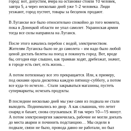
город: вот, допустим, вчера на остановке стояли 10 человек,
завтра 5, а через несколько дней уже 1-2 человека. Люди
уезжают, город пустеет, товары за бесценок продают.
В Луганске все было относительно спокойно до того момента,
пока в Донецкой области не упал самолет. Украинская армия
тогда все силы направила на Луганск.
После этого начались перебои с водой, электричеством.
Жителям Луганска было не до самолета – им надо было любой
ценой достать билеты на поезд и покинуть город. Вот, вроде
бы, сегодня еще слышно, как трамваи ходят, дребезжат, значит,
в городе есть свет, есть жизнь…
А потом потихоньку все это прекращается. Или, к примеру,
под окнами орала дискотека каждую пятницу-субботу, а потом
все куда-то исчезло… Стали закрываться магазины, пустеть
супермаркеты, исчезать продукты.
В последние несколько дней мы уже сами из подвала не стали
выходить. Поднимались во двор. А как слышишь, что летит
снаряд и бахает, снова спускаешься. И так через 10—15 минут.
А потом электроэнергия закончилась, рабочие не могли доехать
до места аварии и починить подстанцию…. Мы сидели в
подвале, связи не было, провода давно не работали, но был