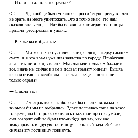
— И они четко по вам стреляли?
О.С.: — Да, вообще была установка: российскую прессу в плен
не брать, на месте уничтожать. Это я точно знаю, это нам
сказали ополченцы… Нас бы оставили в номерах гостиницы,
пришли, расстреляли и ушли…
— Как же вы выбрались?
О.С.: — Мы все-таки спустились вниз, сидим, наверху слышим
суету. А в это время уже шла зачистка по городу. Прибежали
люди, мы не знаем, кто они. Мы слышали только: «Выходите
все, иначе мы сейчас к вам в подвал гранату кинем». Вышла
охрана отеля – спасибо им — сказали: «Здесь никого нет,
только охрана».
— Спасли вас?
О.С.: — Им огромное спасибо, если бы не они, возможно,
живыми бы мы не выбрались. Вдруг появилась связь на какое-
то время, мы быстро созвонились с местной пресс-службой,
они говорят: сейчас будем что-нибудь думать, как вас
эвакуировать в другую гостиницу. Но нашей задачей было
сначала эту гостиницу покинуть.