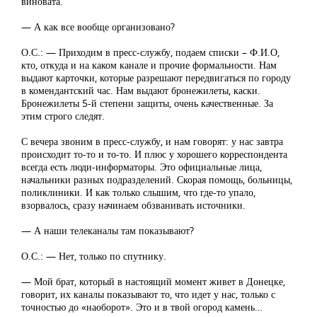
виновата.
— А как все вообще организовано?
О.С.: — Приходим в пресс-службу, подаем списки – Ф.И.О,
кто, откуда и на каком канале и прочие формальности. Нам
выдают карточки, которые разрешают передвигаться по городу
в комендантский час. Нам выдают бронежилеты, каски.
Бронежилеты 5-й степени защиты, очень качественные. За
этим строго следят.
С вечера звоним в пресс-службу, и нам говорят: у нас завтра
происходит то-то и то-то. И плюс у хорошего корреспондента
всегда есть люди-информаторы. Это официальные лица,
начальники разных подразделений. Скорая помощь, больницы,
поликлиники. И как только слышим, что где-то упало,
взорвалось, сразу начинаем обзванивать источники.
— А наши телеканалы там показывают?
О.С.: — Нет, только по спутнику.
— Мой брат, который в настоящий момент живет в Донецке,
говорит, их каналы показывают то, что идет у нас, только с
точностью до «наоборот». Это и в твой огород камень…