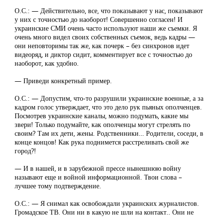
О.С.: — Действительно, все, что показывают у нас, показывают
у них с точностью до наоборот! Совершенно согласен! И
украинские СМИ очень часто используют наши же съемки. Я
очень много видел своих собственных съемок, ведь кадры —
они неповторимы так же, как почерк – без синхронов идет
видеоряд, и диктор сидит, комментирует все с точностью до
наоборот, как удобно.
— Приведи конкретный пример.
О.С.: — Допустим, что-то разрушили украинские военные, а за
кадром голос утверждает, что это дело рук пьяных ополченцев.
Посмотрев украинские каналы, можно подумать, какие мы
звери! Только подумайте, как ополченцы могут стрелять по
своим? Там их дети, жены. Родственники… Родители, соседи, в
конце концов! Как рука поднимется расстреливать свой же
город?!
— И в нашей, и в зарубежной прессе нынешнюю войну
называют еще и войной информационной. Твои слова –
лучшее тому подтверждение.
О.С.: — Я снимал как освобождали украинских журналистов.
Громадское ТВ. Они ни в какую не шли на контакт.. Они не