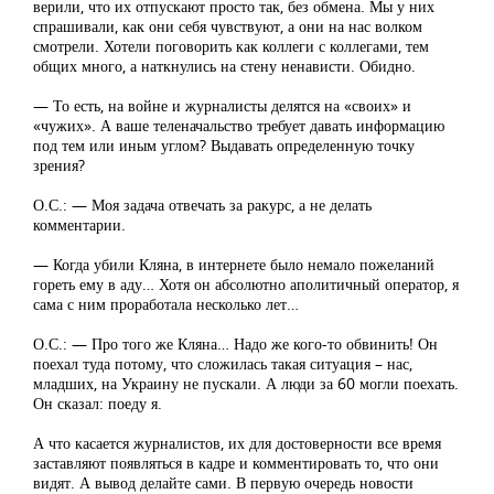
верили, что их отпускают просто так, без обмена. Мы у них
спрашивали, как они себя чувствуют, а они на нас волком
смотрели. Хотели поговорить как коллеги с коллегами, тем
общих много, а наткнулись на стену ненависти. Обидно.
— То есть, на войне и журналисты делятся на «своих» и
«чужих». А ваше теленачальство требует давать информацию
под тем или иным углом? Выдавать определенную точку
зрения?
О.С.: — Моя задача отвечать за ракурс, а не делать
комментарии.
— Когда убили Кляна, в интернете было немало пожеланий
гореть ему в аду… Хотя он абсолютно аполитичный оператор, я
сама с ним проработала несколько лет…
О.С.: — Про того же Кляна… Надо же кого-то обвинить! Он
поехал туда потому, что сложилась такая ситуация – нас,
младших, на Украину не пускали. А люди за 60 могли поехать.
Он сказал: поеду я.
А что касается журналистов, их для достоверности все время
заставляют появляться в кадре и комментировать то, что они
видят. А вывод делайте сами. В первую очередь новости