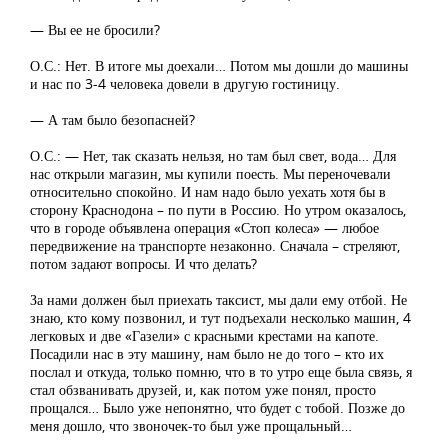
— Вы ее не бросили?
О.С.: Нет. В итоге мы доехали… Потом мы дошли до машины
и нас по 3-4 человека довели в другую гостиницу.
— А там было безопасней?
О.С.: — Нет, так сказать нельзя, но там был свет, вода… Для
нас открыли магазин, мы купили поесть. Мы переночевали
относительно спокойно. И нам надо было уехать хотя бы в
сторону Краснодона – по пути в Россию. Но утром оказалось,
что в городе объявлена операция «Стоп колеса» — любое
передвижение на транспорте незаконно. Сначала – стреляют,
потом задают вопросы. И что делать?
За нами должен был приехать таксист, мы дали ему отбой. Не
знаю, кто кому позвонил, и тут подъехали несколько машин, 4
легковых и две «Газели» с красными крестами на капоте.
Посадили нас в эту машину, нам было не до того – кто их
послал и откуда, только помню, что в то утро еще была связь, я
стал обзванивать друзей, и, как потом уже понял, просто
прощался… Было уже непонятно, что будет с тобой. Позже до
меня дошло, что звоночек-то был уже прощальный…