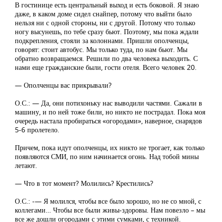
В гостинице есть центральный выход и есть боковой. Я знаю
даже, в каком доме сидел снайпер, потому что выйти было
нельзя ни с одной стороны, ни с другой. Потому что только
ногу высунешь, по тебе сразу бьют. Поэтому, мы пока ждали
подкрепления, стояли за колоннами. Пришли ополченцы,
говорят: стоит автобус. Мы только туда, по нам бьют. Мы
обратно возвращаемся. Решили по два человека выходить. С
нами еще гражданские были, гости отеля. Всего человек 20.
— Ополченцы вас прикрывали?
О.С.: — Да, они потихоньку нас выводили частями. Сажали в
машину, и по ней тоже били, но никто не пострадал. Пока моя
очередь настала пробираться «огородами», наверное, снарядов
5-6 пролетело.
Причем, пока идут ополченцы, их никто не трогает, как только
появляются СМИ, по ним начинается огонь. Над тобой мины
летают.
— Что в тот момент? Молились? Крестились?
О.С.: -— Я молился, чтобы все было хорошо, но не со мной, с
коллегами… Чтобы все были живы-здоровы. Нам повезло – мы
все же дошли огородами с этими сумками, с техникой.