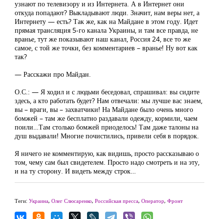
узнают по телевизору и из Интернета. А в Интернет они
откуда попадают? Выкладывают люди. Значит, нам веры нет, а
Интернету — есть? Так же, как на Майдане в этом году. Идет
прямая трансляция 5-го канала Украины, и там все правда, не
вранье, тут же показывают наш канал, Россия 24, все то же
самое, с той же точки, без комментариев – вранье! Ну вот как
так?
— Расскажи про Майдан.
О.С.: — Я ходил и с людьми беседовал, спрашивал: вы сидите
здесь, а кто работать будет? Нам отвечали: мы лучше вас знаем,
вы – враги, вы – захватчики! На Майдане было очень много
бомжей – там же бесплатно раздавали одежду, кормили, чаем
поили…Там столько бомжей приоделось! Там даже талоны на
душ выдавали! Многие почистились, привели себя в порядок.
Я ничего не комментирую, как видишь, просто рассказываю о
том, чему сам был свидетелем. Просто надо смотреть и на эту,
и на ту сторону. И видеть между строк…
Теги:
Украина
,
Олег Слюсаренко
,
Российская пресса
,
Оператор
,
Фронт