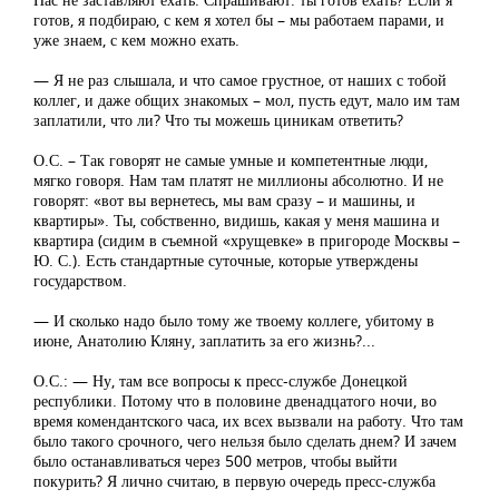
готов, я подбираю, с кем я хотел бы – мы работаем парами, и
уже знаем, с кем можно ехать.
— Я не раз слышала, и что самое грустное, от наших с тобой
коллег, и даже общих знакомых – мол, пусть едут, мало им там
заплатили, что ли? Что ты можешь циникам ответить?
О.С. – Так говорят не самые умные и компетентные люди,
мягко говоря. Нам там платят не миллионы абсолютно. И не
говорят: «вот вы вернетесь, мы вам сразу – и машины, и
квартиры». Ты, собственно, видишь, какая у меня машина и
квартира (сидим в съемной «хрущевке» в пригороде Москвы –
Ю. С.). Есть стандартные суточные, которые утверждены
государством.
— И сколько надо было тому же твоему коллеге, убитому в
июне, Анатолию Кляну, заплатить за его жизнь?...
О.С.: — Ну, там все вопросы к пресс-службе Донецкой
республики. Потому что в половине двенадцатого ночи, во
время комендантского часа, их всех вызвали на работу. Что там
было такого срочного, чего нельзя было сделать днем? И зачем
было останавливаться через 500 метров, чтобы выйти
покурить? Я лично считаю, в первую очередь пресс-служба