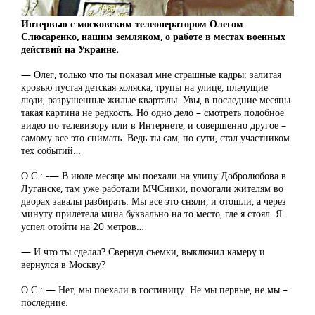
Интервью с московским телеоператором Олегом
Слюсаренко, нашим земляком, о работе в местах военных
действий на Украине.
— Олег, только что ты показал мне страшные кадры: залитая
кровью пустая детская коляска, трупы на улице, плачущие
люди, разрушенные жилые кварталы. Увы, в последние месяцы
такая картина не редкость. Но одно дело – смотреть подобное
видео по телевизору или в Интернете, и совершенно другое –
самому все это снимать. Ведь ты сам, по сути, стал участником
тех событий…
О.С.: -— В июле месяце мы поехали на улицу Добролюбова в
Луганске, там уже работали МЧСники, помогали жителям во
дворах завалы разбирать. Мы все это сняли, и отошли, а через
минуту прилетела мина буквально на то место, где я стоял. Я
успел отойти на 20 метров…
— И что ты сделал? Свернул съемки, выключил камеру и
вернулся в Москву?
О.С.: — Нет, мы поехали в гостиницу. Не мы первые, не мы –
последние.