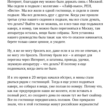
Интернет, благодаря ему можно было держать связь с Москвой.
Мы сидели в подвале с коллегами – «Лайф-ньюз», РЕН,
«Вести». Мы все жили в одной гостинице, и сидели в своем
подвале. Мы все делились друг с другом. Когда уже прошли
третьи сутки нашего сидения в подвале, мы все стали думать,
что делать? Выйти ты не можешь, но я все-таки еще подымался
наверх, в номер, там можно было перегоняться в Москву, там
аппаратура осталась, вещи были собраны. Хотя установка
нашего руководства была такая: как что-то опасное начинается,
берете только самое ценное, и уходите.
Ну, я же не могу бросить все, даже если я за это не отвечаю, я
не могу это бросить. Поэтому брали все – и аппарат для
перегона через Интернет, и штативы, провода, удочки,
звуковую аппаратуру – что делать? И поэтому я еще
поднимался, когда света не было.
И в это время в 20 метрах начался обстрел, и мины стали
рваться рядом с гостиницей. Тогда я еще успел подняться
наверх, но собирал я вещи, уже ползая по номеру. Потому что,
как нас предупредили наши же коллеги, если вставать в
полный рост, из соседнего дома по окнам тут же бьет снайпер.
Все по гостинице передвигались ползком. Они прекрасно
знали, что в этой гостинице живут российские журналисты!