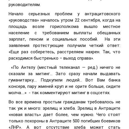
руководителям.
Начало серьезных проблем у антрацитовского
«руководства» началось утром 22 сентября, когда на
площадь возле горисполкома вышло местное
население с требованием выплаты обещанных
зарплат, пенсии и социальных пособий.
На эти
заявления протестующие получили четкий ответ:
«Еще раз соберетесь, расстреляем нахрен. Так, что
расходимся быстренько – выход справа».
«По Антелу (местный телеканал — ред.) ничего не
сказали за митинг… Зато сразу начали выдавать
гуманитарку…. Подкупили людей… Вот Вам банка
консерв, пару жменей круп и не орите больше, сидите
молча….»
- так комментируют митинг в соцсетях.
Во все времена простым гражданам требовалось не
так уж и много: зрелищ и хлеба. Зрелищ в Антраците
«новая власть» дает более, чем нужно. Чего стоят
только похороны в Антраците 500 погибших боевиков
«ЛНР». А вот отсутствие хлеба может стать