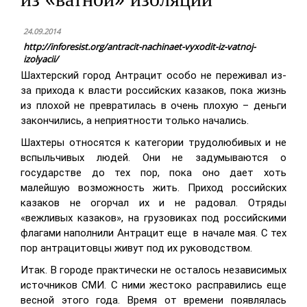
24.09.2014
http://inforesist.org/antracit-nachinaet-vyxodit-iz-vatnoj-
izolyacii/
Шахтерский город Антрацит особо не переживал из-
за прихода к власти российских казаков, пока жизнь
из плохой не превратилась в очень плохую – деньги
закончились, а неприятности только начались.
Шахтеры относятся к категории трудолюбивых и не
вспыльчивых людей. Они не задумываются о
государстве до тех пор, пока оно дает хоть
малейшую возможность жить. Приход российских
казаков не огорчал их и не радовал. Отряды
«вежливых казаков», на грузовиках под российскими
флагами наполнили Антрацит еще
в начале мая. С тех
пор антрацитовцы живут под их руководством.
Итак. В городе практически не осталось независимых
источников СМИ. С ними жестоко расправились еще
весной этого года. Время от времени появлялась