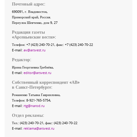
Почтовый адрес:
690091
, г.
Владивосток
,
Приморский край
,
Россия
.
Переулок Шевченко
, дом 9, 27
Редакция газеты
«
Арсеньевские вести
»:
Телефон:
+7 (423) 240-70-21
, факс:
+7 (423) 240-70-22
E-mail:
av@arsvest.ru
Редактор:
Ирина Георгиевна Гребнёва,
E-mail:
editor@arsvest.ru
Собственный корреспондент «АВ»
в Санкт-Петербурге:
Романенко Татьяна Гаврииловна,
Телефон: 8-921-765-5754,
E-mail:
rtg@narod.ru
Отдел рекламы:
Тел.: (423) 240-70-21, факс: (423) 240-70-22
E-mail:
reklama@arsvest.ru