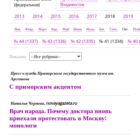
Владивосток
(федеральная)
2013
2014
2015
2016
2017
2018
2019
Янв.
Февр.
Март
Апр.
Май
Июнь
Июль
Авг.
Сент.
Окт.
Ноя
№ 44 (1337)
№ 43 (1336)
№ 42 (1335)
№ 41 (1334)
№ 40 
Показать
Пресс-служба Приморского государственного музея им.
Арсеньева
С приморским акцентом
Наталья Чернова, novayagazeta.ru
Врач народа. Почему доктора вновь
приехали протестовать в Москву:
монологи