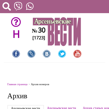
30
№
H
[1723]
Главная страница
Архив номеров
Архив
Арсеньевские вести
Архив старых но
Арсеньевские вести