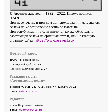
© Арсеньевские вести, 1992—2022. Индекс подписки:
П2436
При перепечатке и при другом использовании материалов,
ссылка на «Арсеньевские вести» обязательна.
При републикации в сети интернет так же обязательна
работающая ссылка на оригинал статьи, или на главную
страницу сайта:
https://www.arsvest.ru/
Почтовый адрес:
690091
, г.
Владивосток
,
Приморский край
,
Россия
.
Переулок Шевченко
, дом 9, 27
Редакция газеты
«
Арсеньевские вести
»:
Телефон:
+7 (423) 240-70-21
, факс:
+7 (423) 240-70-22
E-mail:
av@arsvest.ru
Редактор:
Ирина Георгиевна Гребнёва,
E-mail:
editor@arsvest.ru