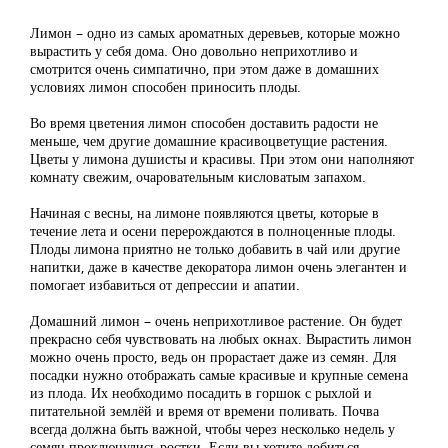
Лимон – одно из самых ароматных деревьев, которые можно
вырастить у себя дома. Оно довольно неприхотливо и
смотрится очень симпатично, при этом даже в домашних
условиях лимон способен приносить плоды.
Во время цветения лимон способен доставить радости не
меньше, чем другие домашние красивоцветущие растения.
Цветы у лимона душисты и красивы. При этом они наполняют
комнату свежим, очаровательным кисловатым запахом.
Начиная с весны, на лимоне появляются цветы, которые в
течение лета и осени перерождаются в полноценные плоды.
Плоды лимона приятно не только добавить в чай или другие
напитки, даже в качестве декоратора лимон очень элегантен и
помогает избавиться от депрессии и апатии.
Домашний лимон – очень неприхотливое растение. Он будет
прекрасно себя чувствовать на любых окнах. Вырастить лимон
можно очень просто, ведь он прорастает даже из семян. Для
посадки нужно отображать самые красивые и крупные семена
из плода. Их необходимо посадить в горшок с рыхлой и
питательной землёй и время от времени поливать. Почва
всегда должна быть важной, чтобы через несколько недель у
семян проклюнулись ростки. Если вы хотите добиться