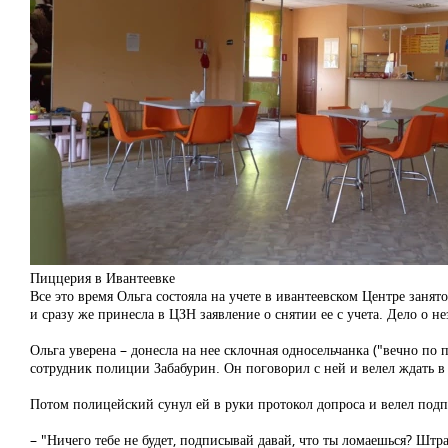
Пиццерия в Ивантеевке
Все это время Ольга состояла на учете в ивантеевском Центре заня
и сразу же принесла в ЦЗН заявление о снятии ее с учета. Дело о 
Ольга уверена – донесла на нее склочная односельчанка ("вечно по 
сотрудник полиции Забабурин. Он поговорил с ней и велел ждать в к
Потом полицейский сунул ей в руки протокол допроса и велел подп
– "Ничего тебе не будет, подписывай давай, что ты ломаешься? Штра