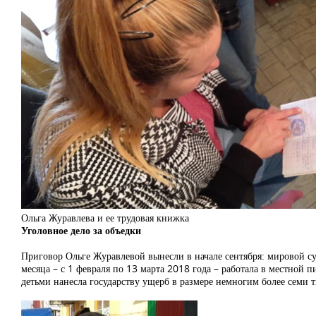
Ольга Журавлева и ее трудовая книжка
Уголовное дело за объедки
Приговор Ольге Журавлевой вынесли в начале сентября: мировой су
месяца – с 1 февраля по 13 марта 2018 года – работала в местной 
детьми нанесла государству ущерб в размере немногим более семи т