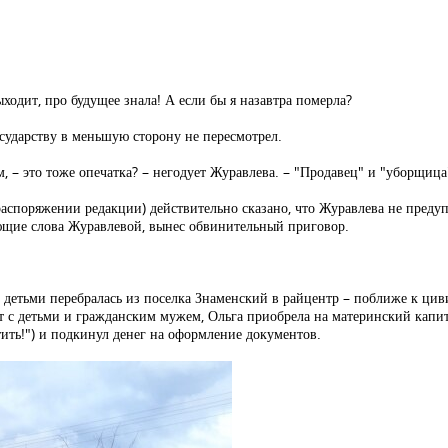
выходит, про будущее знала! А если бы я назавтра померла?
государству в меньшую сторону не пересмотрел.
м, – это тоже опечатка? – негодует Журавлева. – "Продавец" и "уборщица
распоряжении редакции) действительно сказано, что Журавлева не преду
ающие слова Журавлевой, вынес обвинительный приговор.
с детьми перебралась из поселка Знаменский в райцентр – поближе к циви
ет с детьми и гражданским мужем, Ольга приобрела на материнский капита
тить!") и подкинул денег на оформление документов.