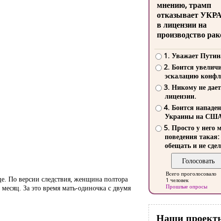
мнению, трамп
отказывает УКР
в лицензии на
производство рак
1. Уважает Путин
2. Боится увелич
эскалацию конфл
3. Никому не дает
лицензии.
4. Боится нападе
Украины на СШ
5. Просто у него 
поведения такая:
обещать и не сдел
Всего проголосовало
це. По версии следствия, женщина полтора
1 человек
Прошлые опросы
 месяц. За это время мать-одиночка с двумя
Наши проект