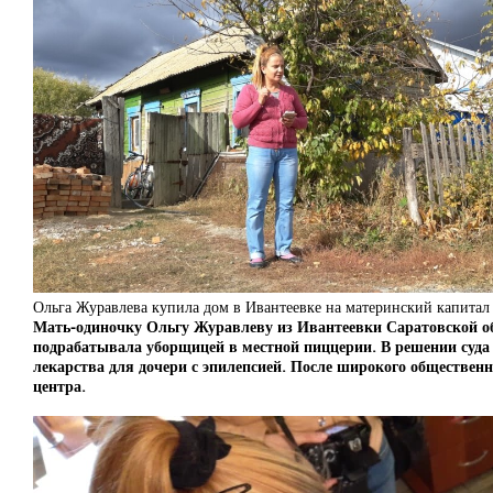
Ольга Журавлева купила дом в Ивантеевке на материнский капитал
Мать-одиночку Ольгу Журавлеву из Ивантеевки Саратовской обла
подрабатывала уборщицей в местной пиццерии. В решении суда г
лекарства для дочери с эпилепсией. После широкого обществен
центра.