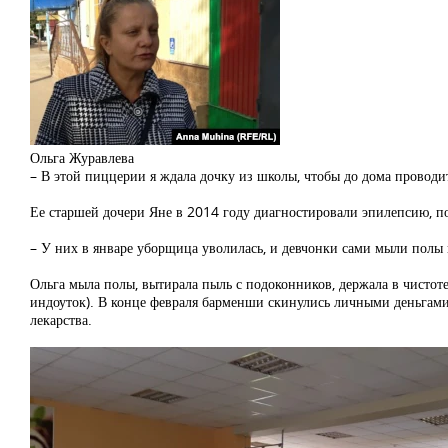
Ольга Журавлева
– В этой пиццерии я ждала дочку из школы, чтобы до дома проводит
Ее старшей дочери Яне в 2014 году диагностировали эпилепсию, поэ
– У них в январе уборщица уволилась, и девчонки сами мыли полы в 
Ольга мыла полы, вытирала пыль с подоконников, держала в чистоте
индоуток). В конце февраля барменши скинулись личными деньгами 
лекарства.