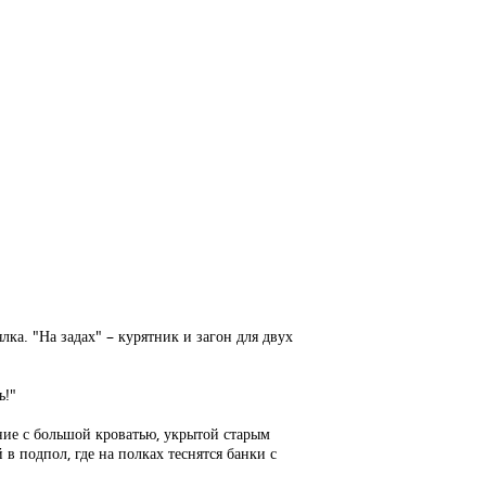
лка. "На задах" – курятник и загон для двух
ь!"
ние с большой кроватью, укрытой старым
 в подпол, где на полках теснятся банки с