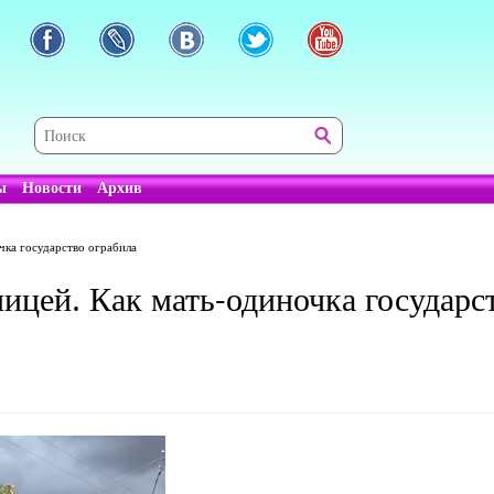
ы
Новости
Архив
чка государство ограбила
ицей. Как мать-одиночка государс