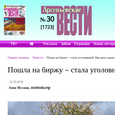
30
№
[1723]
16+
Реклама
ЗаКон
Редакция
Наши автор
Главная страница
Новости
Пошла на биржу – стала уголовницей. Как мать-одино
Пошла на биржу – стала уголовн
12.10.2018
Анна Мухина, svoboda.org