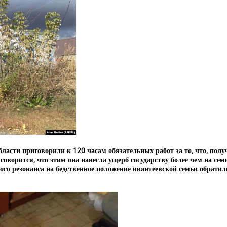
сти приговорили к 120 часам обязательных работ за то, что, получ
оворится, что этим она нанесла ущерб государству более чем на сем
ного резонанса на бедственное положение ивантеевской семьи обрати