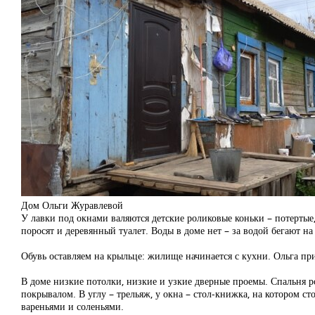
Дом Ольги Журавлевой
У лавки под окнами валяются детские роликовые коньки – потертые, 
поросят и деревянный туалет. Воды в доме нет – за водой бегают на
Обувь оставляем на крыльце: жилище начинается с кухни. Ольга при
В доме низкие потолки, низкие и узкие дверные проемы. Спальня р
покрывалом. В углу – трельяж, у окна – стол-книжка, на котором ст
вареньями и соленьями.