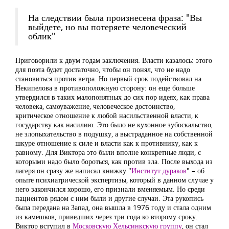
На следствии была произнесена фраза: "Вы
выйдете, но вы потеряете человеческий
облик"
Приговорили к двум годам заключения. Власти казалось: этого
для поэта будет достаточно, чтобы он понял, что не надо
становиться против ветра. Но первый срок подействовал на
Некипелова в противоположную сторону: он еще больше
утвердился в таких малопонятных до сих пор идеях, как права
человека, самоуважение, человеческое достоинство,
критическое отношение к любой насильственной власти, к
государству как насилию. Это было не кухонное зубоскальство,
не злопыхательство в подушку, а выстраданное на собственной
шкуре отношение к силе и власти как к противнику, как к
равному. Для Виктора это были вполне конкретные люди, с
которыми надо было бороться, как против зла. После выхода из
лагеря он сразу же написал книжку "
Институт дураков
" – об
опыте психиатрической экспертизы, который в данном случае у
него закончился хорошо, его признали вменяемым. Но среди
пациентов рядом с ним были и другие случаи. Эта рукопись
была передана на Запад, она вышла в 1976 году и стала одним
из камешков, приведших через три года ко второму сроку.
Виктор вступил в
Московскую Хельсинкскую группу
, он стал