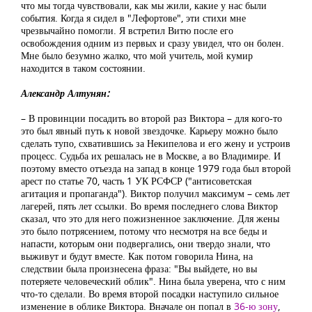
что мы тогда чувствовали, как мы жили, какие у нас были
события. Когда я сидел в "Лефортове", эти стихи мне
чрезвычайно помогли. Я встретил Витю после его
освобождения одним из первых и сразу увидел, что он болен.
Мне было безумно жалко, что мой учитель, мой кумир
находится в таком состоянии.
Александр Алтунян:
– В провинции посадить во второй раз Виктора – для кого-то
это был явный путь к новой звездочке. Карьеру можно было
сделать тупо, схватившись за Некипелова и его жену и устроив
процесс. Судьба их решалась не в Москве, а во Владимире. И
поэтому вместо отъезда на запад в конце 1979 года был второй
арест по статье 70, часть 1 УК РСФСР ("антисоветская
агитация и пропаганда"). Виктор получил максимум – семь лет
лагерей, пять лет ссылки. Во время последнего слова Виктор
сказал, что это для него пожизненное заключение. Для жены
это было потрясением, потому что несмотря на все беды и
напасти, которым они подвергались, они твердо знали, что
выживут и будут вместе. Как потом говорила Нина, на
следствии была произнесена фраза: "Вы выйдете, но вы
потеряете человеческий облик". Нина была уверена, что с ним
что-то сделали. Во время второй посадки наступило сильное
изменение в облике Виктора. Вначале он попал в
36-ю зону
,