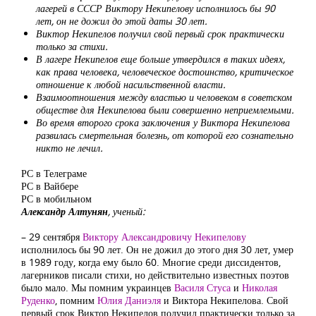
лагерей в СССР Виктору Некипелову исполнилось бы 90
лет, он не дожил до этой даты 30 лет.
Виктор Некипелов получил свой первый срок практически
только за стихи.
В лагере Некипелов еще больше утвердился в таких идеях,
как права человека, человеческое достоинство, критическое
отношение к любой насильственной власти.
Взаимоотношения между властью и человеком в советском
обществе для Некипелова были совершенно неприемлемыми.
Во время второго срока заключения у Виктора Некипелова
развилась смертельная болезнь, от которой его сознательно
никто не лечил.
РС в Телеграме
РС в Вайбере
РС в мобильном
Александр Алтунян
, ученый:
– 29 сентября
Виктору Александровичу Некипелову
исполнилось бы 90 лет. Он не дожил до этого дня 30 лет, умер
в 1989 году, когда ему было 60. Многие среди диссидентов,
лагерников писали стихи, но действительно известных поэтов
было мало. Мы помним украинцев
Василя Стуса
и
Николая
Руденко
, помним
Юлия Даниэля
и Виктора Некипелова. Свой
первый срок Виктор Некипелов получил практически только за