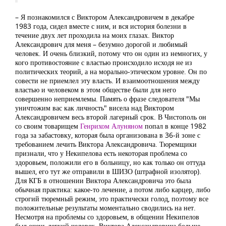
– Я познакомился с Виктором Александровичем в декабре
1983 года, сидел вместе с ним, и вся история болезни в
течение двух лет проходила на моих глазах. Виктор
Александрович для меня – безумно дорогой и любимый
человек. И очень близкий, потому что он один из немногих, у
кого противостояние с властью происходило исходя не из
политических теорий, а на морально-этическом уровне. Он по
совести не приемлел эту власть. И взаимоотношения между
властью и человеком в этом обществе были для него
совершенно неприемлемы. Память о фразе следователя "Мы
уничтожим вас как личность" висела над Виктором
Александровичем весь второй лагерный срок. В Чистополь он
со своим товарищем
Генрихом Алуняном
попал в конце 1982
года за забастовку, которая была организована в 36-й зоне с
требованием лечить Виктора Александровича. Тюремщики
признали, что у Некипелова есть некоторая проблема со
здоровьем, положили его в больницу, но как только он оттуда
вышел, его тут же отправили в ШИЗО (штрафной изолятор).
Для КГБ в отношении Виктора Александровича это была
обычная практика: какое-то лечение, а потом либо карцер, либо
строгий тюремный режим, это практически голод, поэтому все
положительные результаты моментально сводились на нет.
Несмотря на проблемы со здоровьем, в общении Некипелов
был очень легкий человек. Виктора Александровича больше