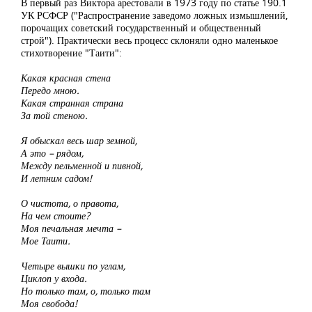
В первый раз Виктора арестовали в 1973 году по статье 190.1
УК РСФСР ("Распространение заведомо ложных измышлений,
порочащих советский государственный и общественный
строй"). Практически весь процесс склоняли одно маленькое
стихотворение "Таити":
Какая красная стена
Передо мною.
Какая странная страна
За той стеною.
Я обыскал весь шар земной,
А это – рядом,
Между пельменной и пивной,
И летним садом!
О чистота, о правота,
На чем стоите?
Моя печальная мечта –
Мое Таити.
Четыре вышки по углам,
Циклоп у входа.
Но только там, о, только там
Моя свобода!