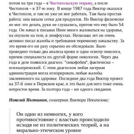
потом на три года – в
Чистопольскую тюрьму
, а после
Чистополя – в 37-ю зону. В конце 1987 года Виктор оказался
в Чистополе, и там он уже не мог работать. Там была простая
работа: они вязали сетки для продуктов. Но Виктор физически
не мог это делать, руки не слушались, притом что ему было 54
года. Он начал в письмах Нине много жаловаться на здоровье,
на опухоли на теле, в лимфоузлах. Несколько лет он очень
активно писал жалобы и требования тюремному начальству. За
это время его ни разу серьезно не обследовали. Было
проведено только два анализа крови и один осмотр онколога,
причем специалиста по другой форме онкологии. Через два
года в деле появился диагноз: "онкофобия", фактически –
психиатрический. С этим диагнозом любая лагерная
администрация могла игнорировать любые жалобы
заключенного на здоровье. Последние два года Виктор провел
на 37-й зоне в Пермском крае, и это было для него тоже очень
непростое время. За полтора года – ни одного свидания.
Николай Ивлюшкин
, солагерник Виктора Некипелова:
Он один из немногих, у кого
противостояние с властью происходило
исходя не из политических теорий, а на
морально-этическом уровне