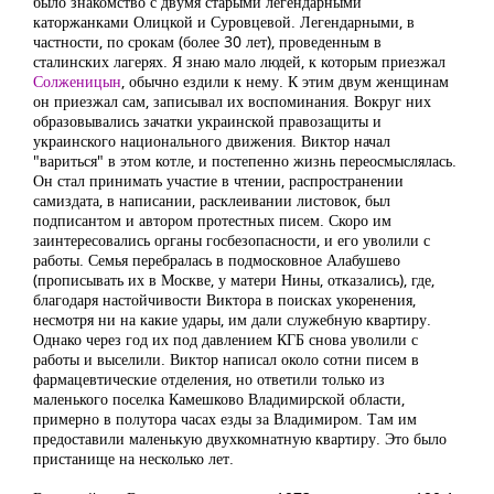
было знакомство с двумя старыми легендарными
каторжанками Олицкой и Суровцевой. Легендарными, в
частности, по срокам (более 30 лет), проведенным в
сталинских лагерях. Я знаю мало людей, к которым приезжал
Солженицын
, обычно ездили к нему. К этим двум женщинам
он приезжал сам, записывал их воспоминания. Вокруг них
образовывались зачатки украинской правозащиты и
украинского национального движения. Виктор начал
"вариться" в этом котле, и постепенно жизнь переосмыслялась.
Он стал принимать участие в чтении, распространении
самиздата, в написании, расклеивании листовок, был
подписантом и автором протестных писем. Скоро им
заинтересовались органы госбезопасности, и его уволили с
работы. Семья перебралась в подмосковное Алабушево
(прописывать их в Москве, у матери Нины, отказались), где,
благодаря настойчивости Виктора в поисках укоренения,
несмотря ни на какие удары, им дали служебную квартиру.
Однако через год их под давлением КГБ снова уволили с
работы и выселили. Виктор написал около сотни писем в
фармацевтические отделения, но ответили только из
маленького поселка Камешково Владимирской области,
примерно в полутора часах езды за Владимиром. Там им
предоставили маленькую двухкомнатную квартиру. Это было
пристанище на несколько лет.