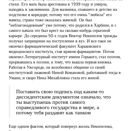
стихи. Его мать была арестована в 1939 году и умерла,
находясь в заключении. Для мальчика, спавшего в детстве на
подстилке в коридоре, потому что его очень "любила" его
мачеха, страна тоже оказалась мачехой. Он был
"неблагонадежным" уже потому, что родился в Харбине, и с
самого начала это был крест на сколько-нибудь серьезной
карьере. До середины 50-х годов Виктор Некипелов трижды
получал запрещение на поступление в вуз. И все-таки он
окончил фармацевтический факультет Харьковского
медицинского института, став врачом-фармацевтом. Потом
окончил Литературный институт имени Горького, стал поэтом,
прорвавшись к поэзии, к тому, что вышла первая книжка.
Работая в Ужгороде, он возобновил общение со своей
институтской знакомой Ниной Комановой, работавшей тогда в
Умани, и скоро Нина Михайловна стала его женой.
Поставить свою подпись под каким-то
диссидентским документом означало, что
ты выступаешь против самого
справедливого государства в мире, а
потому тебя раздавят как танком
Еще одним фактом, который повернул жизнь Некипелова,