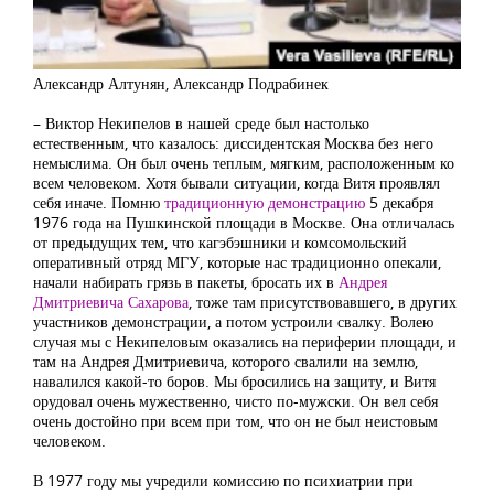
Александр Алтунян, Александр Подрабинек
– Виктор Некипелов в нашей среде был настолько
естественным, что казалось: диссидентская Москва без него
немыслима. Он был очень теплым, мягким, расположенным ко
всем человеком. Хотя бывали ситуации, когда Витя проявлял
себя иначе. Помню
традиционную демонстрацию
5 декабря
1976 года на Пушкинской площади в Москве. Она отличалась
от предыдущих тем, что кагэбэшники и комсомольский
оперативный отряд МГУ, которые нас традиционно опекали,
начали набирать грязь в пакеты, бросать их в
Андрея
Дмитриевича Сахарова
, тоже там присутствовавшего, в других
участников демонстрации, а потом устроили свалку. Волею
случая мы с Некипеловым оказались на периферии площади, и
там на Андрея Дмитриевича, которого свалили на землю,
навалился какой-то боров. Мы бросились на защиту, и Витя
орудовал очень мужественно, чисто по-мужски. Он вел себя
очень достойно при всем при том, что он не был неистовым
человеком.
В 1977 году мы учредили комиссию по психиатрии при