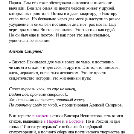
Париж. Там его тоже обследовали онкологи и ничего не
выявили. Вначале семья из шести человек живет у друзей,
которые их приютили. Потом им дали квартиру, и Виктору
стало легче. Но буквально через два месяца наступило резкое
ухудшение, и онкологи поставили диагноз: рак мозга. Еще
через два месяца Виктор скончался. Это трагическая судьба...
Но он был еще и поэтом. И как поэт это замечательное,
удивительное явление.
Алексей Смирнов:
– Виктор Некипелов для меня вовсе не умер, я постоянно
читаю его стихи – и для себя, и другим. Это то, что помогает
жить, держаться, оставаться человеком. Это не просто
свидетельство истории, это жизненный путь:
Снова вырвали клок, но еще не конец,
Видит Бог, пронесло стороной!..
Уж давненько он скачет, опричный гонец,
По горячему следу за мной
, – процитировал Алексей Смирнов.
В интернете
выложены
стихи Виктора Некипелова, есть книги
стихов, вышедшие
в Париже
и
в Бостоне
. Но в России издан
только "Институт дураков" с небольшой подборкой
стихотворений, а полного сборника поэтического творчества до