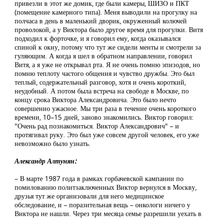
привезли в этот же домик, где были камеры, ШИЗО и ПКТ
(помещение камерного типа). Меня выводили на прогулку на
полчаса в день в маленький дворик, окруженный колючей
проволокой, а у Виктора было другое время для прогулки. Витя
подходил к форточке, и я говорил ему, когда оказывался
спиной к окну, потому что тут же сидели менты и смотрели за
гуляющим. А когда я шел в обратном направлении, говорил
Витя, а я уже не открывал рта. Я не очень помню эпизодов, но
помню теплоту частого общения и чувство дружбы. Это был
теплый, содержательный разговор, хотя и очень короткий,
неудобный. А потом была встреча на свободе в Москве, по
концу срока Виктора Александровича. Это было нечто
совершенно ужасное. Мы три раза в течение очень короткого
времени, 10–15 дней, заново знакомились. Виктор говорил:
"Очень рад познакомиться. Виктор Александрович" – и
протягивал руку. Это был уже совсем другой человек, его уже
невозможно было узнать.
Александр Алтунян:
– В марте 1987 года в рамках горбачевской кампании по
помилованию политзаключенных Виктор вернулся в Москву,
друзья тут же организовали для него медицинское
обследование, и – поразительная вещь – онкологи ничего у
Виктора не нашли. Через три месяца семье разрешили уехать в