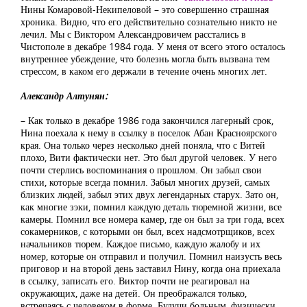
Нины Комаровой-Некипеловой – это совершенно страшная
хроника. Видно, что его действительно сознательно никто не
лечил. Мы с Виктором Александровичем расстались в
Чистополе в декабре 1984 года. У меня от всего этого осталось
внутреннее убеждение, что болезнь могла быть вызвана тем
стрессом, в каком его держали в течение очень многих лет.
Александр Алтунян:
– Как только в декабре 1986 года закончился лагерный срок,
Нина поехала к нему в ссылку в поселок Абан Красноярского
края. Она только через несколько дней поняла, что с Витей
плохо, Вити фактически нет. Это был другой человек. У него
почти стерлись воспоминания о прошлом. Он забыл свои
стихи, которые всегда помнил. Забыл многих друзей, самых
близких людей, забыл этих двух легендарных старух. Зато он,
как многие зэки, помнил каждую деталь тюремной жизни, все
камеры. Помнил все номера камер, где он был за три года, всех
сокамерников, с которыми он был, всех надсмотрщиков, всех
начальников тюрем. Каждое письмо, каждую жалобу и их
номер, которые он отправил и получил. Помнил наизусть весь
приговор и на второй день заставил Нину, когда она приехала
в ссылку, записать его. Виктор почти не реагировал на
окружающих, даже на детей. Он преображался только,
встречаясь с человеком в форме. Будучи больным, физически