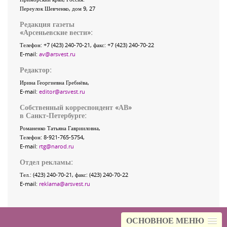
Переулок Шевченко
, дом 9, 27
Редакция газеты
«
Арсеньевские вести
»:
Телефон:
+7 (423) 240-70-21
, факс:
+7 (423) 240-70-22
E-mail:
av@arsvest.ru
Редактор:
Ирина Георгиевна Гребнёва,
E-mail:
editor@arsvest.ru
Собственный корреспондент «АВ»
в Санкт-Петербурге:
Романенко Татьяна Гаврииловна,
Телефон: 8-921-765-5754,
E-mail:
rtg@narod.ru
Отдел рекламы:
Тел.: (423) 240-70-21, факс: (423) 240-70-22
E-mail:
reklama@arsvest.ru
ОСНОВНОЕ МЕНЮ