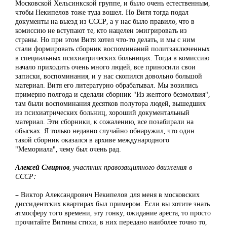
Московской Хельсинкской группе, и было очень естественным,
чтобы Некипелов тоже туда вошел. Но Витя тогда подал
документы на выезд из СССР, а у нас было правило, что в
комиссию не вступают те, кто нацелен эмигрировать из
страны. Но при этом Витя хотел что-то делать, и мы с ним
стали формировать сборник воспоминаний политзаключенных
в специальных психиатрических больницах. Тогда в комиссию
начало приходить очень много людей, все приносили свои
записки, воспоминания, и у нас скопился довольно большой
материал. Витя его литературно обрабатывал. Мы возились
примерно полгода и сделали сборник "Из желтого безмолвия",
там были воспоминания десятков полутора людей, вышедших
из психиатрических больниц, хороший документальный
материал. Эти сборники, к сожалению, все позабирали на
обысках. Я только недавно случайно обнаружил, что один
такой сборник оказался в архиве международного
"Мемориала", чему был очень рад.
Алексей Смирнов
, участник правозащитного движения в
СССР:
– Виктор Александрович Некипелов для меня в московских
диссидентских квартирах был примером. Если вы хотите знать
атмосферу того времени, эту гонку, ожидание ареста, то просто
прочитайте Витины стихи, в них передано наиболее точно то,