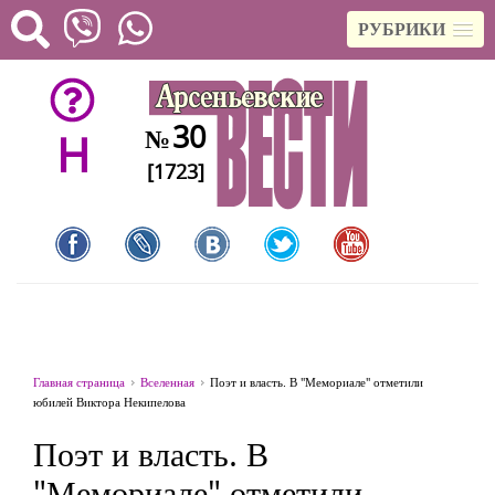
РУБРИКИ
30
№
H
[1723]
Главная страница
Вселенная
Поэт и власть. В "Мемориале" отметили
юбилей Виктора Некипелова
Поэт и власть. В
"Мемориале" отметили