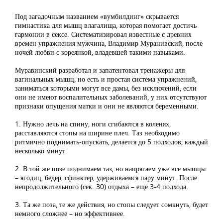
Под загадочным названием «вумбилдинг» скрывается
гимнастика для мышц влагалища, которая помогает достичь
гармонии в сексе. Систематизировал известные с древних
времен упражнения мужчина, Владимир Муранивский, после
ночей любви с кореянкой, владевшей такими навыками.
Муравинский разработал и запатентовал тренажеры для
вагинальных мышц, но есть и простая система упражнений,
заниматься которыми могут все дамы, без исключений, если
они не имеют воспалительных заболеваний, у них отсутствуют
признаки опущения матки и они не являются беременными.
1. Нужно лечь на спину, ноги сгибаются в коленях,
расставляются стопы на ширине плеч. Таз необходимо
ритмично поднимать-опускать, делается до 5 подходов, каждый
несколько минут.
2. В той же позе поднимаем таз, но напрягаем уже все мышцы
– ягодиц, бедер, сфинктер, удерживаемся пару минут. После
непродолжительного (сек. 30) отдыха – еще 3-4 подхода.
3. Та же поза, те же действия, но стопы следует сомкнуть, будет
немного сложнее – но эффективнее.