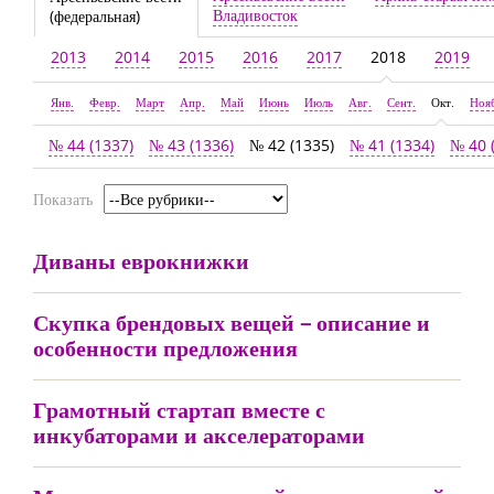
Владивосток
(федеральная)
2013
2014
2015
2016
2017
2018
2019
Янв.
Февр.
Март
Апр.
Май
Июнь
Июль
Авг.
Сент.
Окт.
Ноя
№ 44 (1337)
№ 43 (1336)
№ 42 (1335)
№ 41 (1334)
№ 40 
Показать
Диваны еврокнижки
Скупка брендовых вещей – описание и
особенности предложения
Грамотный стартап вместе с
инкубаторами и акселераторами