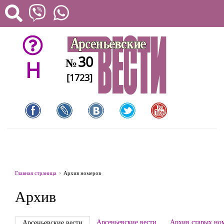
30
№
H
[1723]
Главная страница
Архив номеров
Архив
Арсеньевские вести
Архив старых но
Арсеньевские вести