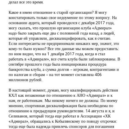
делал все это время.
Какое я имею отношение к старой организации? Я могу
констатировать только свое недоумение по этому вопросу. На
основании аудита, который проводился с декабря 2017 года,
могу сказать, что прошлую организацию клуба «Адмирал»
надо было закрыть еще два с половиной года назад, а людей,
которые ей управляли, дисквалицифировать, как я считаю.
Если интересанты не предпринимали никаких мер, значит, это
кому-то было нужно? Все эти данные мы можем предоставить:
по ним видно, что на 1 декабря 2017 года, когда я стал
работать в «Адмирале», все счета клуба были заблокированы. В
сентябре прошлого года была инициирована процедура
банкротства клуба, а сумма долгов – игрокам, контрагентами и
по налогам и сборам – на тот момент составляла 406
миллионов рублей.
В настоящий момент, думаю, могу квалифицировать действия
КХЛ как незаконные по отношению к АНО «Адмирал» и к
нам, ее работникам. Мы никому ничего не должны. По моему
мнению, спортивная дисквалификация была необходима по
отношению к предыдущим руководителям. 14 августа и я, и
Селиванов, который тогда еще работал в Ассоциации «ХК
«Адмирал», обращались к Кобылянскому по поводу отсрочки:
тогда еще была надежда привлечь спонсоров для погашения