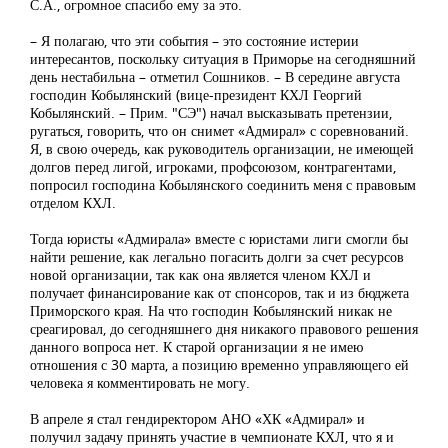
С.А., огромное спасибо ему за это.
– Я полагаю, что эти события – это состояние истерии
интересантов, поскольку ситуация в Приморье на сегодняшний
день нестабильна – отметил Сошников. – В середине августа
господин Кобылянский (вице-президент КХЛ Георгий
Кобылянский. – Прим. "СЭ") начал высказывать претензии,
ругаться, говорить, что он снимет «Адмирал» с соревнований.
Я, в свою очередь, как руководитель организации, не имеющей
долгов перед лигой, игроками, профсоюзом, контрагентами,
попросил господина Кобылянского соединить меня с правовым
отделом КХЛ.
Тогда юристы «Адмирала» вместе с юристами лиги смогли бы
найти решение, как легально погасить долги за счет ресурсов
новой организации, так как она является членом КХЛ и
получает финансирование как от спонсоров, так и из бюджета
Приморского края. На что господин Кобылянский никак не
среагировал, до сегодняшнего дня никакого правового решения
данного вопроса нет. К старой организации я не имею
отношения с 30 марта, а позицию временно управляющего ей
человека я комментировать не могу.
В апреле я стал гендиректором АНО «ХК «Адмирал» и
получил задачу принять участие в чемпионате КХЛ, что я и