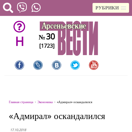
РУБРИКИ
30
№
H
[1723]
Главная страница
Экономика
«Адмирал» оскандалился
«Адмирал» оскандалился
17.10.2018