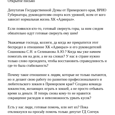
Открытое письмо
Депутатам Государственной Думы от Приморского края, ВРИО
Губернатора, руководителям спорта всех уровней, всем от кого
зависит нормальная жизнь ХК «Адмирал».
Если появился кто-то, готовый свернуть горы, за ним следом
обязательно идут готовые свернуть ему шею!
Уважаемые господа, коллеги, да когда же прекратится этот
беспредел в отношение ХК «Адмирал» и его руководителей
Сошникова С.Н. и Селиванова А.Ю.? Когда мы уже начнем
помогать им на деле, а не на словах? У нас в стране нужно
только слово президента, чтобы восстановить справедливость и
где-то была стабильность?
Почему такое отношение к людям, которые не только пытаются,
но и делают свою работу по развитию профессионального и
любительского хоккея в Приморском крае? Создана команда
хоккеистов, желающих играть в хоккей, а не просто отбывать
время за деньги. И теперь снова кому-то не нравится
сокращение расходов и невозможность урвать кусок?
Есть у нас люди, готовые помочь, или нет их? Пока
откликнулся на просьбу помочь только депутат ГД Сопчук