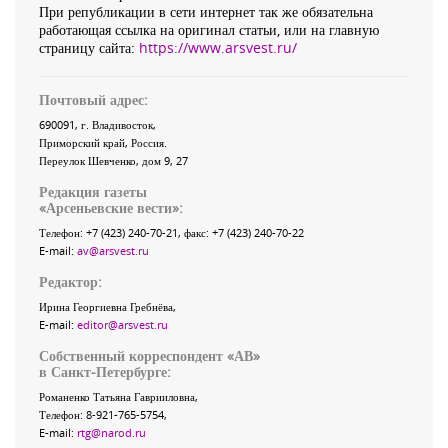
При републикации в сети интернет так же обязательна
работающая ссылка на оригинал статьи, или на главную
страницу сайта:
https://www.arsvest.ru/
Почтовый адрес:
690091
, г.
Владивосток
,
Приморский край
,
Россия
.
Переулок Шевченко
, дом 9, 27
Редакция газеты
«
Арсеньевские вести
»:
Телефон:
+7 (423) 240-70-21
, факс:
+7 (423) 240-70-22
E-mail:
av@arsvest.ru
Редактор:
Ирина Георгиевна Гребнёва,
E-mail:
editor@arsvest.ru
Собственный корреспондент «АВ»
в Санкт-Петербурге:
Романенко Татьяна Гаврииловна,
Телефон: 8-921-765-5754,
E-mail:
rtg@narod.ru