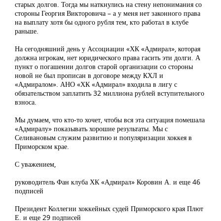
старых долгов. Тогда мы наткнулись на стену непонимания со
стороны Георгия Викторовича – а у меня нет законного права
на выплату хотя бы одного рубля тем, кто работал в клубе
раньше.
На сегодняшний день у Ассоциации «ХК «Адмирал», которая
должна игрокам, нет юридического права гасить эти долги. А
пункт о погашении долгов старой организации со стороны
новой не был прописан в договоре между КХЛ и
«Адмиралом». АНО «ХК «Адмирал» входила в лигу с
обязательством заплатить 32 миллиона рублей вступительного
взноса.
Мы думаем, что кто-то хочет, чтобы вся эта ситуация помешала
«Адмиралу» показывать хорошие результаты. Мы с
Селивановым служим развитию и популяризации хоккея в
Приморском крае.
С уважением,
руководитель Фан клуба ХК «Адмирал» Коровин А. и еще 46
подписей
Президент Коллегии хоккейных судей Приморского края Плют
Е. и еще 29 подписей