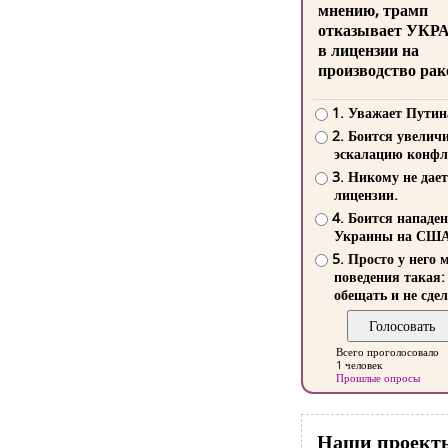
мнению, трамп
отказывает УКР
в лицензии на
производство рак
1. Уважает Путин
2. Боится увелич
эскалацию конфл
3. Никому не дает
лицензии.
4. Боится нападе
Украины на СШ
5. Просто у него 
поведения такая:
обещать и не сдел
Всего проголосовало
1 человек
Прошлые опросы
Наши проект