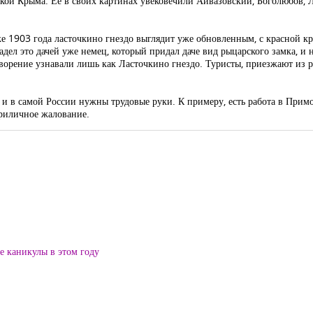
чкой Крыма. Ее в своих картинах увековечили Айвазовский, Боголюбов, 
ке 1903 года ласточкино гнездо выглядит уже обновленным, с красной к
адел это дачей уже немец, который придал даче вид рыцарского замка, и 
творение узнавали лишь как Ласточкино гнездо. Туристы, приезжают из 
о и в самой России нужны трудовые руки. К примеру, есть работа в Прим
приличное жалование.
ие каникулы в этом году