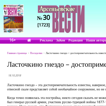
30
№
[1723]
16+
Реклама
ЗаКон
Редакция
Наши автор
Главная страница
Посиделки
Ласточкино гнездо – достопримечательность извес
Ласточкино гнездо – достоприм
18.10.2018
Ласточкино гнездо – эта достопримечательность известна, наверно
отвесной скале представляет собой необычайное сооружение, но не 
Когда точно появилась эта постройка, никто сегодня сказать не мож
был генерал русской армии, участник русско-турецкой войны 1877-1