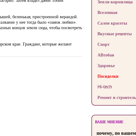
Лагорио. Затем владел дачей Тобин
Земля-кормилица
Вселенная
рышей, беленькая, пристроенной верандой.
название у нее тогда было «замок любви».
Салон красоты
разных концов земли сюда, чтобы посмотреть
Вкусные рецепты
орском крае. Граждане, которые желают
Спорт
АВтобан
Здоровье
Посиделки
Hi-tech
Ремонт и строитель
ВАШЕ МНЕНИЕ
почему, по вашем