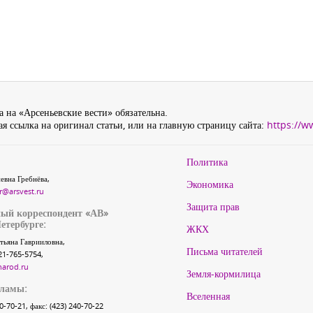
 на «Арсеньевские вести» обязательна.
я ссылка на оригинал статьи, или на главную страницу сайта:
https://w
Политика
евна Гребнёва,
Экономика
r@arsvest.ru
Защита прав
ый корреспондент «АВ»
етербурге:
ЖКХ
тьяна Гаврииловна,
Письма читателей
21-765-5754,
narod.ru
Земля-кормилица
кламы:
Вселенная
40-70-21, факс: (423) 240-70-22