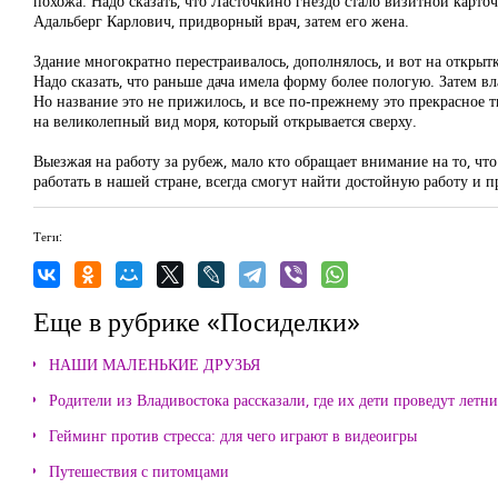
похожа. Надо сказать, что Ласточкино гнездо стало визитной карто
Адальберг Карлович, придворный врач, затем его жена.
Здание многократно перестраивалось, дополнялось, и вот на открыт
Надо сказать, что раньше дача имела форму более пологую. Затем вл
Но название это не прижилось, и все по-прежнему это прекрасное 
на великолепный вид моря, который открывается сверху.
Выезжая на работу за рубеж, мало кто обращает внимание на то, чт
работать в нашей стране, всегда смогут найти достойную работу и 
Теги:
Еще в рубрике «Посиделки»
НАШИ МАЛЕНЬКИЕ ДРУЗЬЯ
Родители из Владивостока рассказали, где их дети проведут летн
Гейминг против стресса: для чего играют в видеоигры
Путешествия с питомцами