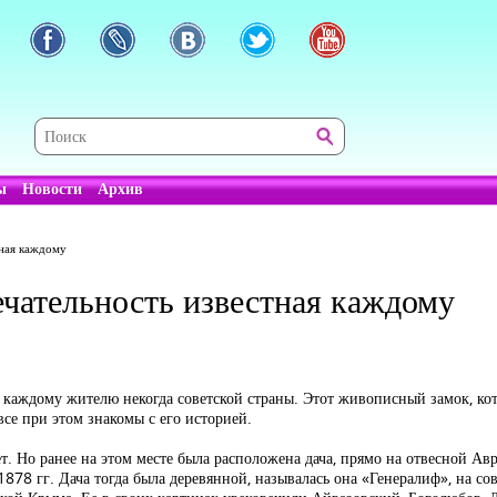
ы
Новости
Архив
тная каждому
ечательность известная каждому
е, каждому жителю некогда советской страны. Этот живописный замок, ко
все при этом знакомы с его историей.
ет. Но ранее на этом месте была расположена дача, прямо на отвесной Авр
878 гг. Дача тогда была деревянной, называлась она «Генералиф», на со