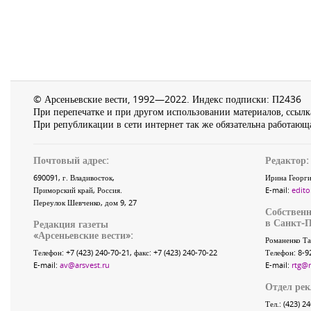
© Арсеньевские вести, 1992—2022. Индекс подписки: П2436
При перепечатке и при другом использовании материалов, ссылка
При републикации в сети интернет так же обязательна работающа
Почтовый адрес:
Редактор:
690091
, г.
Владивосток
,
Ирина Георги
Приморский край
,
Россия
.
E-mail:
edito
Переулок Шевченко
, дом 9, 27
Собственн
в Санкт-П
Редакция газеты
«
Арсеньевские вести
»:
Романенко Та
Телефон:
+7 (423) 240-70-21
, факс:
+7 (423) 240-70-22
Телефон: 8-9
E-mail:
av@arsvest.ru
E-mail:
rtg@
Отдел ре
Тел.: (423) 2