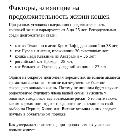
Факторы, влияющие на
продолжительность жизни кошек
При разных условиях содержания продолжительность
кошачьей жизни варьируется от 8 до 25 лет. Рекордсменами
среди долгожителей стали:
кот из Техаса по имени Крим Пафф, доживший до 38 лет;
кот Пусс из Англии, проживший 36 счастливых лет;
кошка Леди Каталина из Австралии – 35 лет;
российский кот Прохор – 28 лет;
кот Вельвет из Орегона, ушедший из дома в 27 лет.
Одним из секретов долголетия породистых питомцев является
грамотная селекция – многие наследственные болезни
сокращают кошачью жизнь. Потому не лишним будет изучить
родословную будущего члена вашей семьи, выяснить у
опытных заводчиков все возможные риски. Уточните также,
каким кормам они отдают предпочтение, а остановив свой
выбор на Пурине, Хиллз или
Вискас отзывы
о них следует
изучать в обязательном порядке.
Как утверждает статистика, при прочих равных условиях
дольше живут: