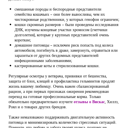
смешанные породы и беспородные представители
семейства кошачьих – они более выносливы, чем их
чистокровные родственники, у которых генофон ограничен;
кошки скромных размеров – были проведены исследования
ДНК, изучены концевые участки хромосом (счетчики
долголетия), которые у крупных представителей очень
короткие;
домашние питомцы – исключен риск попасть под колеса
автомобиля, погибнуть в драке, замерзнуть, отравиться или
заразиться от других бездомных представителей
инфекционными заболеваниями;
кастрированные коты и стерилизованные кошки.
Регулярные осмотры у ветврача, прививки от бешенства,
защита от блох, клещей и профилактика гельминтов продлят
жизнь вашему любимцу. Очень важен сбалансированный
рацион, а при первых признаках ожирения рекомендован
переход на готовые профессиональные корма. Только
обязательно предварительно изучите
отзывы о Вискас
, Хиллз,
Роял и о товарах других брендов.
Также немаловажно поддерживать двигательную активность
питомца и минимизировать количество стрессовых ситуаций.
Помните, что любовь и забота творят чудеса, поэтому не