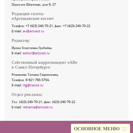
Переулок Шевченко
, дом 9, 27
Редакция газеты
«
Арсеньевские вести
»:
Телефон:
+7 (423) 240-70-21
, факс:
+7 (423) 240-70-22
E-mail:
av@arsvest.ru
Редактор:
Ирина Георгиевна Гребнёва,
E-mail:
editor@arsvest.ru
Собственный корреспондент «АВ»
в Санкт-Петербурге:
Романенко Татьяна Гаврииловна,
Телефон: 8-921-765-5754,
E-mail:
rtg@narod.ru
Отдел рекламы:
Тел.: (423) 240-70-21, факс: (423) 240-70-22
E-mail:
reklama@arsvest.ru
ОСНОВНОЕ МЕНЮ