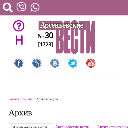
30
№
H
[1723]
Главная страница
Архив номеров
Архив
Арсеньевские вести
Архив старых но
Арсеньевские вести