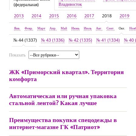
Владивосток
(федеральная)
2013
2014
2015
2016
2017
2018
2019
Янв.
Февр.
Март
Апр.
Май
Июнь
Июль
Авг.
Сент.
Окт.
Ноя
№ 44 (1337)
№ 43 (1336)
№ 42 (1335)
№ 41 (1334)
№ 40 
Показать
ЖК «Приморский квартал». Территория
комфорта
Автоматическая или ручная упаковка
стальной лентой? Какая лучше
Преимущества покупки спецодежды в
интернет-магазне ГК «Патриот»