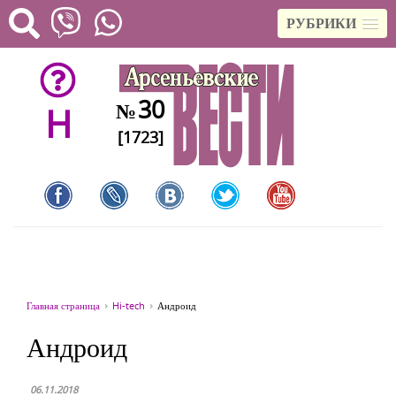
РУБРИКИ
30
№
H
[1723]
Главная страница
Hi-tech
Андроид
Андроид
06.11.2018