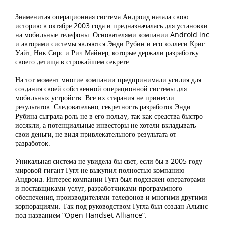
Знаменитая операционная система Андроид начала свою
историю в октябре 2003 года и предназначалась для установки
на мобильные телефоны. Основателями компании Android inc
и авторами системы являются Энди Рубин и его коллеги Крис
Уайт, Ник Сирс и Рич Майнер, которые держали разработку
своего детища в строжайшем секрете.
На тот момент многие компании предпринимали усилия для
создания своей собственной операционной системы для
мобильных устройств. Все их старания не принесли
результатов. Следовательно, секретность разработок Энди
Рубина сыграла роль не в его пользу, так как средства быстро
иссякли, а потенциальные инвесторы не хотели вкладывать
свои деньги, не видя привлекательного результата от
разработок.
Уникальная система не увидела бы свет, если бы в 2005 году
мировой гигант Гугл не выкупил полностью компанию
Андроид. Интерес компании Гугл был подхвачен операторами
и поставщиками услуг, разработчиками программного
обеспечения, производителями телефонов и многими другими
корпорациями. Так под руководством Гугла был создан Альянс
под названием “Open Handset Alliance”.