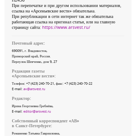
При перепечатке и при другом использовании материалов,
ссылка на «Арсеньевские вести» обязательна.
При републикации в сети интернет так же обязательна
работающая ссылка на оригинал статьи, или на главную
страницу сайта:
https://www.arsvest.ru/
Почтовый адрес:
690091
, г.
Владивосток
,
Приморский край
,
Россия
.
Переулок Шевченко
, дом 9, 27
Редакция газеты
«
Арсеньевские вести
»:
Телефон:
+7 (423) 240-70-21
, факс:
+7 (423) 240-70-22
E-mail:
av@arsvest.ru
Редактор:
Ирина Георгиевна Гребнёва,
E-mail:
editor@arsvest.ru
Собственный корреспондент «АВ»
в Санкт-Петербурге:
Романенко Татьяна Гаврииловна,