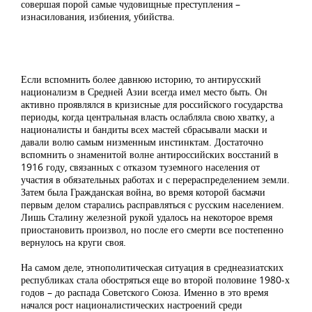
совершая порой самые чудовищные преступления –
изнасилования, избиения, убийства.
Если вспомнить более давнюю историю, то антирусский
национализм в Средней Азии всегда имел место быть. Он
активно проявлялся в кризисные для российского государства
периоды, когда центральная власть ослабляла свою хватку, а
националисты и бандиты всех мастей сбрасывали маски и
давали волю самым низменным инстинктам. Достаточно
вспомнить о знаменитой волне антироссийских восстаний в
1916 году, связанных с отказом туземного населения от
участия в обязательных работах и с перераспределением земли.
Затем была Гражданская война, во время которой басмачи
первым делом старались расправляться с русским населением.
Лишь Сталину железной рукой удалось на некоторое время
приостановить произвол, но после его смерти все постепенно
вернулось на круги своя.
На самом деле, этнополитическая ситуация в среднеазиатских
республиках стала обостряться еще во второй половине 1980-х
годов – до распада Советского Союза. Именно в это время
начался рост националистических настроений среди