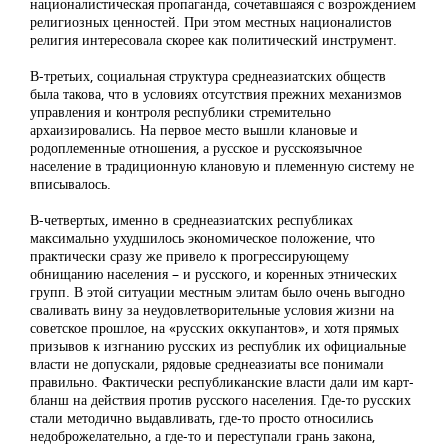
националистическая пропаганда, сочетавшаяся с возрождением
религиозных ценностей. При этом местных националистов
религия интересовала скорее как политический инструмент.
В-третьих, социальная структура среднеазиатских обществ
была такова, что в условиях отсутствия прежних механизмов
управления и контроля республики стремительно
архаизировались. На первое место вышли клановые и
родоплеменные отношения, а русское и русскоязычное
население в традиционную клановую и племенную систему не
вписывалось.
В-четвертых, именно в среднеазиатских республиках
максимально ухудшилось экономическое положение, что
практически сразу же привело к прогрессирующему
обнищанию населения – и русского, и коренных этнических
групп. В этой ситуации местным элитам было очень выгодно
сваливать вину за неудовлетворительные условия жизни на
советское прошлое, на «русских оккупантов», и хотя прямых
призывов к изгнанию русских из республик их официальные
власти не допускали, рядовые среднеазиаты все понимали
правильно. Фактически республиканские власти дали им карт-
бланш на действия против русского населения. Где-то русских
стали методично выдавливать, где-то просто относились
недоброжелательно, а где-то и переступали грань закона,