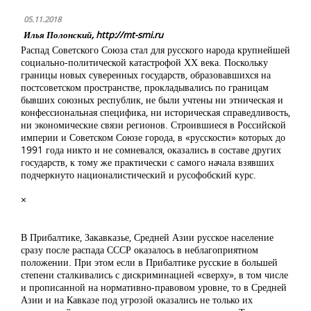
05.11.2018
Илья Полонский, http://mt-smi.ru
Распад Советского Союза стал для русского народа крупнейшей
социально-политической катастрофой ХХ века. Поскольку
границы новых суверенных государств, образовавшихся на
постсоветском пространстве, прокладывались по границам
бывших союзных республик, не были учтены ни этническая и
конфессиональная специфика, ни историческая справедливость,
ни экономические связи регионов. Строившиеся в Российской
империи и Советском Союзе города, в «русскости» которых до
1991 года никто и не сомневался, оказались в составе других
государств, к тому же практически с самого начала взявших
подчеркнуто националистический и русофобский курс.
×
В Прибалтике, Закавказье, Средней Азии русское население
сразу после распада СССР оказалось в неблагоприятном
положении. При этом если в Прибалтике русские в большей
степени сталкивались с дискриминацией «сверху», в том числе
и прописанной на нормативно-правовом уровне, то в Средней
Азии и на Кавказе под угрозой оказались не только их