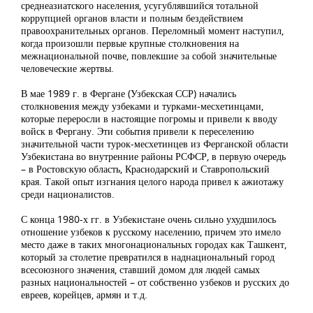
среднеазиатского населения, усугублявшийся тотальной
коррупцией органов власти и полным бездействием
правоохранительных органов. Переломный момент наступил,
когда произошли первые крупные столкновения на
межнациональной почве, повлекшие за собой значительные
человеческие жертвы.
В мае 1989 г. в Фергане (Узбекская ССР) начались
столкновения между узбеками и турками-месхетинцами,
которые переросли в настоящие погромы и привели к вводу
войск в Фергану. Эти события привели к переселению
значительной части турок-месхетинцев из Ферганской области
Узбекистана во внутренние районы РСФСР, в первую очередь
– в Ростовскую область, Краснодарский и Ставропольский
края. Такой опыт изгнания целого народа привел к ажиотажу
среди националистов.
С конца 1980-х гг. в Узбекистане очень сильно ухудшилось
отношение узбеков к русскому населению, причем это имело
место даже в таких многонациональных городах как Ташкент,
который за столетие превратился в наднациональный город
всесоюзного значения, ставший домом для людей самых
разных национальностей – от собственно узбеков и русских до
евреев, корейцев, армян и т.д.