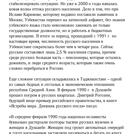
стабилизировать ситуацию. Но уже в 2000-е годы началась
новая волна оттока русского населения. Дело в том, что при
Исламе Каримове, которому недавно поставили памятник в
Москве, Узбекистан перешел на латинский алфавит, без знания
узбекского языка стало невозможно занимать не только
государственные должности, но и работать в бюджетных
организациях. В итоге за период, прошедший с 1991 г. по
настоящее время, численность русского населения в
Узбекистане сократилась более чем в четыре раза. Сейчас
русские составляют лишь 2,5 % населения страны, причем
среди русских большая часть – пенсионеры, которые остались
доживать, и люди среднего возраста, которым также очень
сложно перебраться в Россию.
Еще сложнее ситуация складывалась в Таджикистане – одной
из самых бедных и отсталых в экономическом отношении
республик Средней Азии. В феврале 1990 г. в Душанбе
прошел погром в русских кварталах. Дмитрий Рогозин,
будущий вице-премьер российского правительства, в книге
«Ястребы мира. Дневник русского посла» писал:
«В середине февраля 1990 года национал-исламисты
буквально растерзали полторы тысячи русских мужчин и
женщин в Душанбе. Женщин под грохот автоматных очередей
и гогот насильников заставляли раздеваться и бегать по кругу