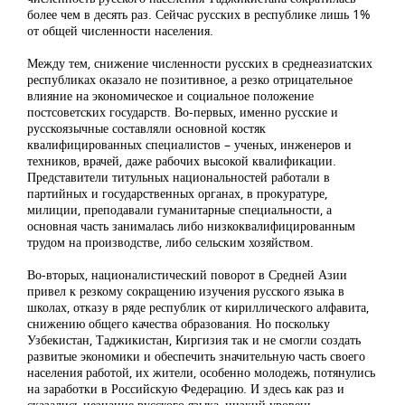
более чем в десять раз. Сейчас русских в республике лишь 1%
от общей численности населения.
Между тем, снижение численности русских в среднеазиатских
республиках оказало не позитивное, а резко отрицательное
влияние на экономическое и социальное положение
постсоветских государств. Во-первых, именно русские и
русскоязычные составляли основной костяк
квалифицированных специалистов – ученых, инженеров и
техников, врачей, даже рабочих высокой квалификации.
Представители титульных национальностей работали в
партийных и государственных органах, в прокуратуре,
милиции, преподавали гуманитарные специальности, а
основная часть занималась либо низкоквалифицированным
трудом на производстве, либо сельским хозяйством.
Во-вторых, националистический поворот в Средней Азии
привел к резкому сокращению изучения русского языка в
школах, отказу в ряде республик от кириллического алфавита,
снижению общего качества образования. Но поскольку
Узбекистан, Таджикистан, Киргизия так и не смогли создать
развитые экономики и обеспечить значительную часть своего
населения работой, их жители, особенно молодежь, потянулись
на заработки в Российскую Федерацию. И здесь как раз и
сказались незнание русского языка, низкий уровень