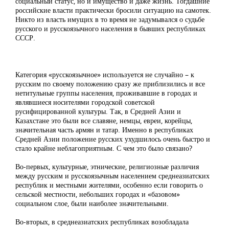
социальный статус, но и имущество и даже жизнь. Тогдашние
российские власти практически бросили ситуацию на самотек.
Никто из власть имущих в то время не задумывался о судьбе
русского и русскоязычного населения в бывших республиках
СССР.
Категория «русскоязычное» используется не случайно – к
русским по своему положению сразу же приблизились и все
нетитульные группы населения, проживавшие в городах и
являвшиеся носителями городской советской
русифицированной культуры. Так, в Средней Азии и
Казахстане это были все славяне, немцы, евреи, корейцы,
значительная часть армян и татар. Именно в республиках
Средней Азии положение русских ухудшилось очень быстро и
стало крайне неблагоприятным. С чем это было связано?
Во-первых, культурные, этнические, религиозные различия
между русским и русскоязычным населением среднеазиатских
республик и местными жителями, особенно если говорить о
сельской местности, небольших городах и «базовом»
социальном слое, были наиболее значительными.
Во-вторых, в среднеазиатских республиках возобладала