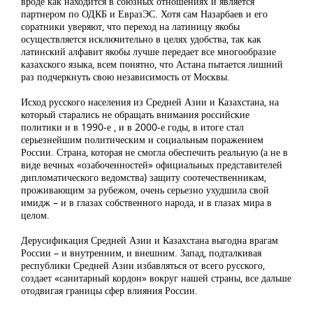
вроде как находится в союзных отношениях и является
партнером по ОДКБ и ЕвразЭС. Хотя сам Назарбаев и его
соратники уверяют, что переход на латиницу якобы
осуществляется исключительно в целях удобства, так как
латинский алфавит якобы лучше передает все многообразие
казахского языка, всем понятно, что Астана пытается лишний
раз подчеркнуть свою независимость от Москвы.
Исход русского населения из Средней Азии и Казахстана, на
который старались не обращать внимания российские
политики и в 1990-е , и в 2000-е годы, в итоге стал
серьезнейшим политическим и социальным поражением
России. Страна, которая не смогла обеспечить реальную (а не в
виде вечных «озабоченностей» официальных представителей
дипломатического ведомства) защиту соотечественникам,
проживающим за рубежом, очень серьезно ухудшила свой
имидж – и в глазах собственного народа, и в глазах мира в
целом.
Дерусификация Средней Азии и Казахстана выгодна врагам
России – и внутренним, и внешним. Запад, подталкивая
республики Средней Азии избавляться от всего русского,
создает «санитарный кордон» вокруг нашей страны, все дальше
отодвигая границы сфер влияния России.