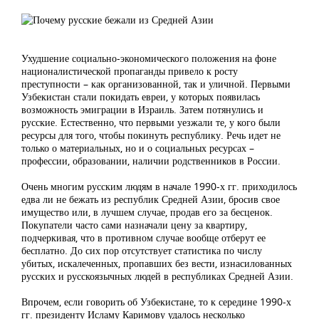
Ухудшение социально-экономического положения на фоне
националистической пропаганды привело к росту
преступности – как организованной, так и уличной. Первыми
Узбекистан стали покидать евреи, у которых появилась
возможность эмиграции в Израиль. Затем потянулись и
русские. Естественно, что первыми уезжали те, у кого были
ресурсы для того, чтобы покинуть республику. Речь идет не
только о материальных, но и о социальных ресурсах –
профессии, образовании, наличии родственников в России.
Очень многим русским людям в начале 1990-х гг. приходилось
едва ли не бежать из республик Средней Азии, бросив свое
имущество или, в лучшем случае, продав его за бесценок.
Покупатели часто сами назначали цену за квартиру,
подчеркивая, что в противном случае вообще отберут ее
бесплатно. До сих пор отсутствует статистика по числу
убитых, искалеченных, пропавших без вести, изнасилованных
русских и русскоязычных людей в республиках Средней Азии.
Впрочем, если говорить об Узбекистане, то к середине 1990-х
гг. президенту Исламу Каримову удалось несколько