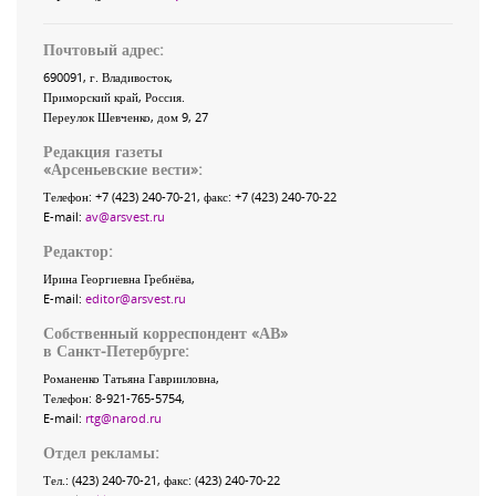
Почтовый адрес:
690091
, г.
Владивосток
,
Приморский край
,
Россия
.
Переулок Шевченко
, дом 9, 27
Редакция газеты
«
Арсеньевские вести
»:
Телефон:
+7 (423) 240-70-21
, факс:
+7 (423) 240-70-22
E-mail:
av@arsvest.ru
Редактор:
Ирина Георгиевна Гребнёва,
E-mail:
editor@arsvest.ru
Собственный корреспондент «АВ»
в Санкт-Петербурге:
Романенко Татьяна Гаврииловна,
Телефон: 8-921-765-5754,
E-mail:
rtg@narod.ru
Отдел рекламы:
Тел.: (423) 240-70-21, факс: (423) 240-70-22