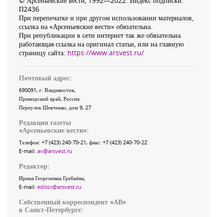
© Арсеньевские вести, 1992—2022. Индекс подписки:
П2436
При перепечатке и при другом использовании материалов,
ссылка на «Арсеньевские вести» обязательна.
При републикации в сети интернет так же обязательна
работающая ссылка на оригинал статьи, или на главную
страницу сайта:
https://www.arsvest.ru/
Почтовый адрес:
690091
, г.
Владивосток
,
Приморский край
,
Россия
.
Переулок Шевченко
, дом 9, 27
Редакция газеты
«
Арсеньевские вести
»:
Телефон:
+7 (423) 240-70-21
, факс:
+7 (423) 240-70-22
E-mail:
av@arsvest.ru
Редактор:
Ирина Георгиевна Гребнёва,
E-mail:
editor@arsvest.ru
Собственный корреспондент «АВ»
в Санкт-Петербурге: