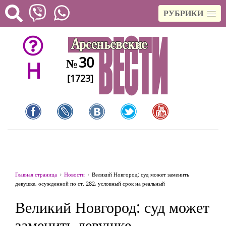
РУБРИКИ
30
№
H
[1723]
Главная страница
Новости
Великий Новгород: суд может заменить
девушке, осужденной по ст. 282, условный срок на реальный
Великий Новгород: суд может
заменить девушке,