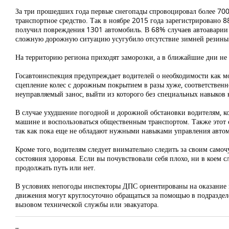
За три прошедших года первые снегопады спровоцировал более 700
транспортное средство. Так в ноябре 2015 года зарегистрировано 
получил повреждения 1301 автомобиль. В 68% случаев автоаварии
сложную дорожную ситуацию усугубило отсутствие зимней резины
На территорию региона приходят заморозки, а в ближайшие дни не 
Госавтоинспекция предупреждает водителей о необходимости как мо
сцепление колес с дорожным покрытием в разы хуже, соответственн
неуправляемый занос, выйти из которого без специальных навыков 
В случае ухудшение погодной и дорожной обстановки водителям, ко
машине и воспользоваться общественным транспортом. Также этот с
так как пока еще не обладают нужными навыками управления авто
Кроме того, водителям следует внимательно следить за своим само
состояния здоровья. Если вы почувствовали себя плохо, ни в коем 
продолжать путь или нет.
В условиях непогоды инспекторы ДПС ориентированы на оказание 
движения могут круглосуточно обращаться за помощью в подраздел
вызовом технической службы или эвакуатора.