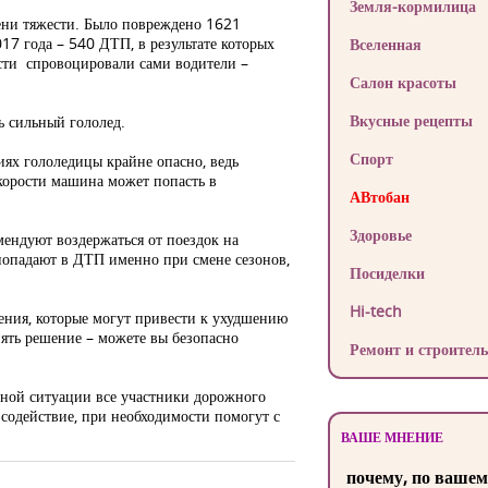
Земля-кормилица
пени тяжести. Было повреждено 1621
17 года – 540 ДТП, в результате которых
Вселенная
сти спровоцировали сами водители –
Салон красоты
Вкусные рецепты
ь сильный гололед.
Спорт
иях гололедицы крайне опасно, ведь
скорости машина может попасть в
АВтобан
Здоровье
мендуют воздержаться от поездок на
 попадают в ДТП именно при смене сезонов,
Посиделки
Hi-tech
ения, которые могут привести к ухудшению
нять решение – можете вы безопасно
Ремонт и строитель
ной ситуации все участники дорожного
содействие, при необходимости помогут с
ВАШЕ МНЕНИЕ
почему, по вашем