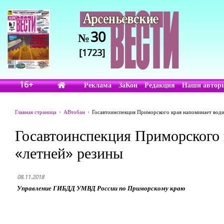
30
№
[1723]
16+
Реклама
ЗаКон
Редакция
Наши автор
Главная страница
АВтобан
Госавтоинспекция Приморского края напоминает води
Госавтоинспекция Приморского 
«летней» резины
08.11.2018
Управление ГИБДД УМВД России по Приморскому краю