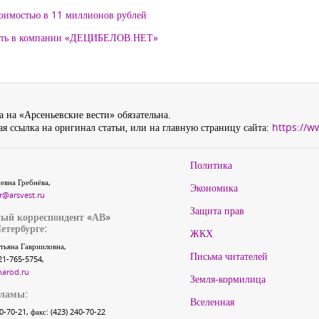
тоимостью в 11 миллионов рублей
нять в компании «ДЕЦИБЕЛОВ.НЕТ»
 на «Арсеньевские вести» обязательна.
я ссылка на оригинал статьи, или на главную страницу сайта:
https://w
Политика
евна Гребнёва,
Экономика
r@arsvest.ru
Защита прав
ый корреспондент «АВ»
етербурге:
ЖКХ
тьяна Гаврииловна,
Письма читателей
21-765-5754,
narod.ru
Земля-кормилица
кламы:
Вселенная
40-70-21, факс: (423) 240-70-22