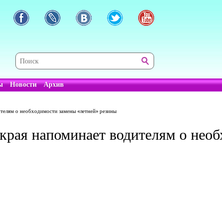
ы
Новости
Архив
телям о необходимости замены «летней» резины
края напоминает водителям о нео