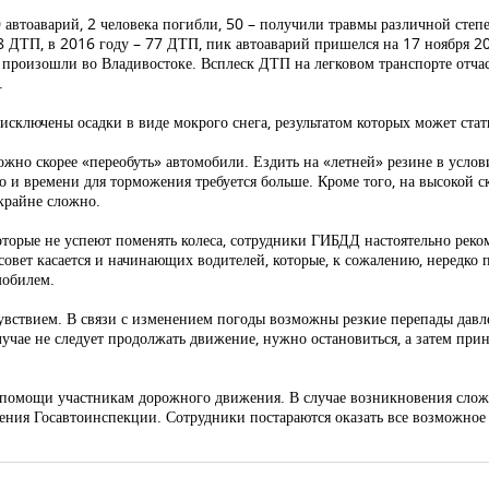
 автоаварий, 2 человека погибли, 50 – получили травмы различной сте
88 ДТП, в 2016 году – 77 ДТП, пик автоаварий пришелся на 17 ноября 20
 произошли во Владивостоке. Всплеск ДТП на легковом транспорте отча
.
исключены осадки в виде мокрого снега, результатом которых может стат
жно скорее «переобуть» автомобили. Ездить на «летней» резине в услов
о и времени для торможения требуется больше. Кроме того, на высокой 
крайне сложно.
торые не успеют поменять колеса, сотрудники ГИБДД настоятельно реко
овет касается и начинающих водителей, которые, к сожалению, нередко
мобилем.
чувствием. В связи с изменением погоды возможны резкие перепады давл
случае не следует продолжать движение, нужно остановиться, а затем при
помощи участникам дорожного движения. В случае возникновения слож
ения Госавтоинспекции. Сотрудники постараются оказать все возможное 