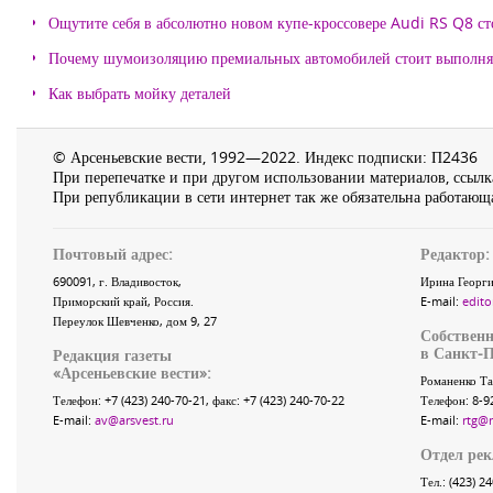
Ощутите себя в абсолютно новом купе-кроссовере Audi RS Q8 с
Почему шумоизоляцию премиальных автомобилей стоит выпол
Как выбрать мойку деталей
© Арсеньевские вести, 1992—2022. Индекс подписки: П2436
При перепечатке и при другом использовании материалов, ссылка
При републикации в сети интернет так же обязательна работающа
Почтовый адрес:
Редактор:
690091
, г.
Владивосток
,
Ирина Георги
Приморский край
,
Россия
.
E-mail:
edito
Переулок Шевченко
, дом 9, 27
Собственн
в Санкт-П
Редакция газеты
«
Арсеньевские вести
»:
Романенко Та
Телефон:
+7 (423) 240-70-21
, факс:
+7 (423) 240-70-22
Телефон: 8-9
E-mail:
av@arsvest.ru
E-mail:
rtg@
Отдел ре
Тел.: (423) 2