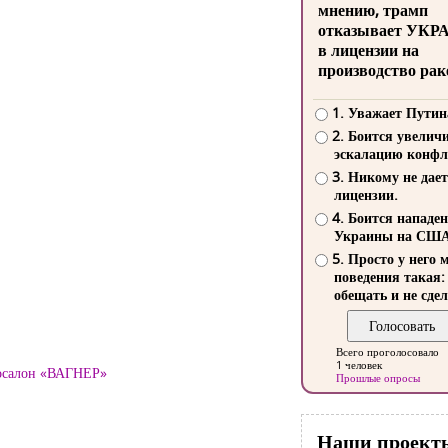
мнению, трамп
отказывает УКР
в лицензии на
производство рак
1. Уважает Путин
2. Боится увелич
эскалацию конфл
3. Никому не дает
лицензии.
4. Боится нападе
Украины на СШ
5. Просто у него 
поведения такая:
обещать и не сдел
Всего проголосовало
1 человек
тосалон «ВАГНЕР»
Прошлые опросы
Наши проект