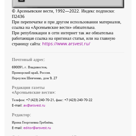
© Арсеньевские вести, 1992—2022. Индекс подписки:
П2436
При перепечатке и при другом использовании материалов,
ссылка на «Арсеньевские вести» обязательна.
При републикации в сети интернет так же обязательна
работающая ссылка на оригинал статьи, или на главную
страницу сайта:
https://www.arsvest.ru/
Почтовый адрес:
690091
, г.
Владивосток
,
Приморский край
,
Россия
.
Переулок Шевченко
, дом 9, 27
Редакция газеты
«
Арсеньевские вести
»:
Телефон:
+7 (423) 240-70-21
, факс:
+7 (423) 240-70-22
E-mail:
av@arsvest.ru
Редактор:
Ирина Георгиевна Гребнёва,
E-mail:
editor@arsvest.ru