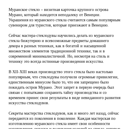
Муранское стекло – визитная карточка крупного острова
Мурано, который находится неподалеку от Венеции.
Украшения из муранского стекла считаются самым популярным
сувениром для туристов, которые приезжают в Венецию.
Сейчас мастера-стеклодувы научились делать из муранского
стекла бижутерию и всевозможные предметы домашнего
декора в разных техниках, как в богатой и насыщенной
множеством элементов традиционной технике, так и в
современной минималистичной. Но, несмотря на стиль и
технику это всегда истинные произведения искусства.
В ХІІ-ХІІІ веках производство этого стекла было настолько
популярным, что стеклодувы получили огромные привилегии,
единственным минусом было то, что им запрещено было
покидать остров Мурано. Этот запрет в первую очередь был
связан с попытками сохранить тайну производства и со
временем принес свои результаты в виде невиданного развития
искусства стеклодувов.
Секреты мастерства стеклодувов, как и много лет назад, сейчас
передаются из поколения в поколение. Каждая мастерская по
изготовлению муранского стекла имеет свои особенности
изготовления, окраски и выдувания изделий из стекла, которые