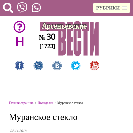
РУБРИКИ
30
№
H
[1723]
Главная страница
Посиделки
Муранское стекло
Муранское стекло
02.11.2018