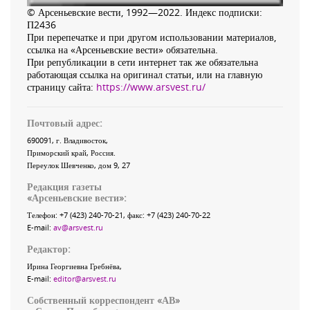
© Арсеньевские вести, 1992—2022. Индекс подписки:
П2436
При перепечатке и при другом использовании материалов,
ссылка на «Арсеньевские вести» обязательна.
При републикации в сети интернет так же обязательна
работающая ссылка на оригинал статьи, или на главную
страницу сайта:
https://www.arsvest.ru/
Почтовый адрес:
690091
, г.
Владивосток
,
Приморский край
,
Россия
.
Переулок Шевченко
, дом 9, 27
Редакция газеты
«
Арсеньевские вести
»:
Телефон:
+7 (423) 240-70-21
, факс:
+7 (423) 240-70-22
E-mail:
av@arsvest.ru
Редактор:
Ирина Георгиевна Гребнёва,
E-mail:
editor@arsvest.ru
Собственный корреспондент «АВ»