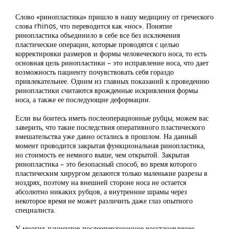
Слово «ринопластика» пришло в нашу медицину от греческого
слова rhinos, что переводится как «нос». Понятие
ринопластика объединило в себе все без исключения
пластические операции, которые проводятся с целью
корректировки размеров и формы человеческого носа, то есть
основная цель ринопластики – это исправление носа, что дает
возможность пациенту почувствовать себя гораздо
привлекательнее. Одним из главных показаний к проведению
ринопластики считаются врожденные искривления формы
носа, а также ее последующие деформации.
Если вы боитесь иметь послеоперационные рубцы, можем вас
заверить, что такие последствия оперативного пластического
вмешательства уже давно остались в прошлом. На данный
момент проводится закрытая функциональная ринопластика,
но стоимость ее немного выше, чем открытой. Закрытая
ринопластика – это безопасный способ, во время которого
пластическим хирургом делаются только маленькие разрезы в
ноздрях, поэтому на внешней стороне носа не остается
абсолютно никаких рубцов, а внутренние шрамы через
некоторое время не может различить даже глаз опытного
специалиста.
У многих пациентов послеоперационное восстановление