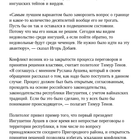
ингушских тейпов и вирдов.
«Самым лучшим вариантом было заморозить вопрос о границе
и какое-то количество десятилетий вообще его не трогать.
Пусть бы он так и оставался в подвешенном состоянии.
Потому что мы его никак не решим. Сегодня мы видим
недовольство среди ингушей, а если пойти обратно, то
недовольные будут среди чеченцев. Не нужно было идти на эту
авантюру», — сказал Игорь Добаев.
Конфликт возник из-за закрытости процесса переговоров и
принятия решения властями, считает политолог Тимур Тенов.
«Я соглашусь с мнением Руслана Аушева, который в своем
обращении рассказал о том, как надо было поступить в данном
случае. Процесс должен был быть открытым, согласованным,
проходить на основе российского законодательства,
законодательства республики Ингушетия, с учетом вайнахских
традиций. Если бы это было сделано, то у всех было бы
понимание происходящего», — полагает Тимур Тенов.
Политолог привел пример того, что первый президент
Ингушетии Аушев в свое время вел непростые переговоры о
территории республики, в том числе по вопросу
принадлежности соседнего Пригородного района, и открытость
принятия решений позволяла избегать эскалации конфликтов.