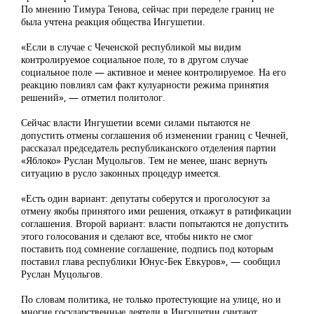
По мнению Тимура Тенова, сейчас при переделе границ не
была учтена реакция общества Ингушетии.
«Если в случае с Чеченской республикой мы видим
контролируемое социальное поле, то в другом случае
социальное поле — активное и менее контролируемое. На его
реакцию повлиял сам факт кулуарности режима принятия
решений», — отметил политолог.
Сейчас власти Ингушетии всеми силами пытаются не
допустить отмены соглашения об изменении границ с Чечней,
рассказал председатель республиканского отделения партии
«Яблоко» Руслан Муцольгов. Тем не менее, шанс вернуть
ситуацию в русло законных процедур имеется.
«Есть один вариант: депутаты соберутся и проголосуют за
отмену якобы принятого ими решения, откажут в ратификации
соглашения. Второй вариант: власти попытаются не допустить
этого голосования и сделают все, чтобы никто не смог
поставить под сомнение соглашение, подпись под которым
поставил глава республики Юнус-Бек Евкуров», — сообщил
Руслан Муцольгов.
По словам политика, не только протестующие на улице, но и
многие государственные деятели в Ингушетии считают