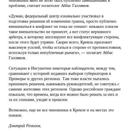
чиновники явно не хотят быть публично замешанными в
проблеме, считает политолог Аббас Галлямов.
«Думаю, федеральный центр изначально участвовал в
подготовке решения об изменении границ, просто публично
вмешиваться в конфликт он пока не спешит: никаких плюсов
такое вмешательство не принесет, а вот статус верховного
арбитра, к которому апеллируют все конфликтующие стороны,
после этого будет утрачен. Скорее всего, Кремль приложит
максимум усилий, чтобы остаться в стороне от противостояния,
используя только непубличные рычаги», — полагает Аббас
Галлямов.
Ситуацию в Ингушетии некоторые наблюдатели, между тем,
сравнивают с историей недавних выборов губернаторов в
Приморье и других регионах. Там тоже власти пытались
принимать решения, навязывать руководителей, не советуясь с
самими жителями этих регионов. Однако российские граждане
показали, что времена, когда все можно было решать за них и
за их спинами, уходят в прошлое.
Возможно, еще не все чиновники в Кремле и на местах это
поняли.
Дмитрий Ремизов,