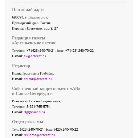
Почтовый адрес:
690091
, г.
Владивосток
,
Приморский край
,
Россия
.
Переулок Шевченко
, дом 9, 27
Редакция газеты
«
Арсеньевские вести
»:
Телефон:
+7 (423) 240-70-21
, факс:
+7 (423) 240-70-22
E-mail:
av@arsvest.ru
Редактор:
Ирина Георгиевна Гребнёва,
E-mail:
editor@arsvest.ru
Собственный корреспондент «АВ»
в Санкт-Петербурге:
Романенко Татьяна Гаврииловна,
Телефон: 8-921-765-5754,
E-mail:
rtg@narod.ru
Отдел рекламы:
Тел.: (423) 240-70-21, факс: (423) 240-70-22
E-mail:
reklama@arsvest.ru