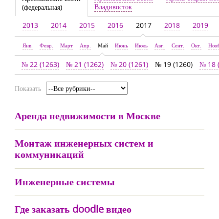
Владивосток
(федеральная)
2013
2014
2015
2016
2017
2018
2019
Янв.
Февр.
Март
Апр.
Май
Июнь
Июль
Авг.
Сент.
Окт.
Ноя
№ 22 (1263)
№ 21 (1262)
№ 20 (1261)
№ 19 (1260)
№ 18 
Показать
Аренда недвижимости в Москве
Монтаж инженерных систем и
коммуникаций
Инженерные системы
Где заказать doodle видео