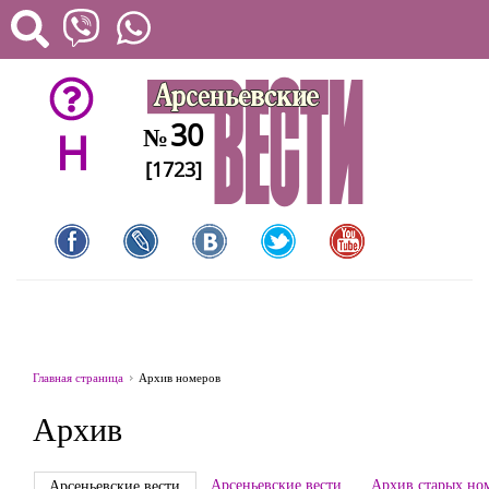
30
№
H
[1723]
Главная страница
Архив номеров
Архив
Арсеньевские вести
Архив старых но
Арсеньевские вести