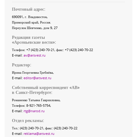
Почтовый адрес:
690091
, г.
Владивосток
,
Приморский край
,
Россия
.
Переулок Шевченко
, дом 9, 27
Редакция газеты
«
Арсеньевские вести
»:
Телефон:
+7 (423) 240-70-21
, факс:
+7 (423) 240-70-22
E-mail:
av@arsvest.ru
Редактор:
Ирина Георгиевна Гребнёва,
E-mail:
editor@arsvest.ru
Собственный корреспондент «АВ»
в Санкт-Петербурге:
Романенко Татьяна Гаврииловна,
Телефон: 8-921-765-5754,
E-mail:
rtg@narod.ru
Отдел рекламы:
Тел.: (423) 240-70-21, факс: (423) 240-70-22
E-mail:
reklama@arsvest.ru