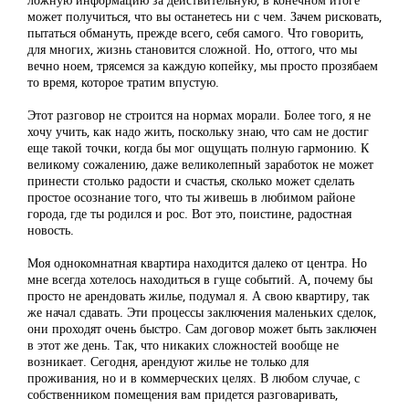
может получиться, что вы останетесь ни с чем. Зачем рисковать,
пытаться обмануть, прежде всего, себя самого. Что говорить,
для многих, жизнь становится сложной. Но, оттого, что мы
вечно ноем, трясемся за каждую копейку, мы просто прозябаем
то время, которое тратим впустую.
Этот разговор не строится на нормах морали. Более того, я не
хочу учить, как надо жить, поскольку знаю, что сам не достиг
еще такой точки, когда бы мог ощущать полную гармонию. К
великому сожалению, даже великолепный заработок не может
принести столько радости и счастья, сколько может сделать
простое осознание того, что ты живешь в любимом районе
города, где ты родился и рос. Вот это, поистине, радостная
новость.
Моя однокомнатная квартира находится далеко от центра. Но
мне всегда хотелось находиться в гуще событий. А, почему бы
просто не арендовать жилье, подумал я. А свою квартиру, так
же начал сдавать. Эти процессы заключения маленьких сделок,
они проходят очень быстро. Сам договор может быть заключен
в этот же день. Так, что никаких сложностей вообще не
возникает. Сегодня, арендуют жилье не только для
проживания, но и в коммерческих целях. В любом случае, с
собственником помещения вам придется разговаривать,