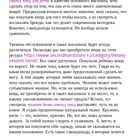
секонд хенд для детей
в качестве основного магазина, хочу
сделать упор на том, что там есть очень много замечательных
вещей. Предвкушая вопросы многих мамочек, хочу сказать, что
мы покупаем вещи для того чтобы носить, а не смотреть и
восхвалять бренды, как это делает современная молодежь.
Конечно, сэкондхенды отличаются. Их вообще нельзя
сравнивать.
Уровень обслуживания в таких магазинах будет всегда
различаться. Несколько раз мы приобретали вещи на этом
ресурсе
https://www.secondhandstore.ru/category/detskij-
sekond-hend/
. Все такое доступное. Покупали ребенку вещи
на вырост. Не знаем пока, каким будет это лето. Глядя на то,
какая весна разворачивается, даже предположений сделать не
могу. А тем людям, которые любят высказывать свое мнение,
хочу сказать, что все нужно пробовать. Человек может иметь
субъективное мнение. Но, если он никогда не использовал
вещь, не приобретал ее в таких магазинах и не носил, то, к
какому умозаключению он сможет придти? Кстати, тут
смотрела,
нижнее белье секонд хенд
выставляет, чуть ли не
новое. Я отдаю предпочтение натуральной ткани. Кружево,
шелк — это, конечно, красиво. Но, все же, кожа должна
дышать. За собой нужно следить и ухаживать. А, место, в
котором вы покупаете себе одежду, никак не сказывается на
вашем положении. Есть такие сэкондхенды, в которые хочется