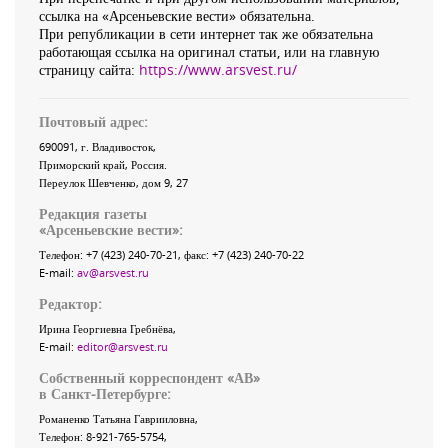
ссылка на «Арсеньевские вести» обязательна.
При републикации в сети интернет так же обязательна
работающая ссылка на оригинал статьи, или на главную
страницу сайта:
https://www.arsvest.ru/
Почтовый адрес:
690091
, г.
Владивосток
,
Приморский край
,
Россия
.
Переулок Шевченко
, дом 9, 27
Редакция газеты
«
Арсеньевские вести
»:
Телефон:
+7 (423) 240-70-21
, факс:
+7 (423) 240-70-22
E-mail:
av@arsvest.ru
Редактор:
Ирина Георгиевна Гребнёва,
E-mail:
editor@arsvest.ru
Собственный корреспондент «АВ»
в Санкт-Петербурге:
Романенко Татьяна Гаврииловна,
Телефон: 8-921-765-5754,