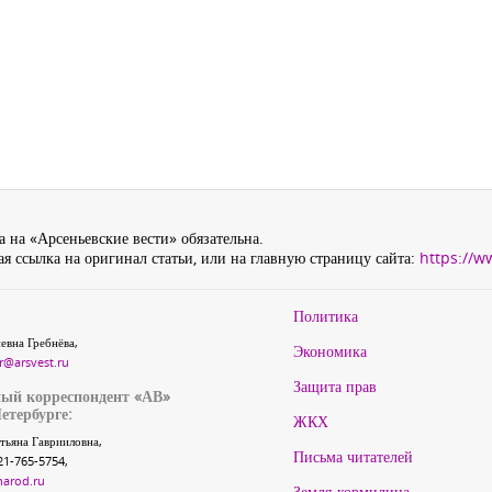
 на «Арсеньевские вести» обязательна.
я ссылка на оригинал статьи, или на главную страницу сайта:
https://w
Политика
евна Гребнёва,
Экономика
r@arsvest.ru
Защита прав
ый корреспондент «АВ»
етербурге:
ЖКХ
тьяна Гаврииловна,
Письма читателей
21-765-5754,
narod.ru
Земля-кормилица