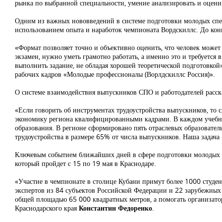
рынка по выбранной специальности, умение анализировать и оценив
Одним из важных нововведений в системе подготовки молодых спец
использованием опыта и наработок чемпионата Вордскиллс. До конц
«Формат позволяет точно и объективно оценить, что человек может с
экзамен, нужно уметь грамотно работать, а именно это и требуется 
выполнить задание, не обладая хорошей теоретической подготовкой»
рабочих кадров «Молодые профессионалы (Ворлдскиллс Россия)».
О системе взаимодействия выпускников СПО и работодателей расс
«Если говорить об инструментах трудоустройства выпускников, то с
экономику региона квалифицированными кадрами. В каждом учебном 
образования. В регионе сформировано пять отраслевых образователь
трудоустройства в размере 65% от числа выпускников. Наша задача 
Ключевым событием ближайших дней в сфере подготовки молодых п
который пройдет с 15 по 19 мая в Краснодаре.
«Участие в чемпионате в столице Кубани примут более 1000 студен
экспертов из 84 субъектов Российской Федерации и 22 зарубежных 
общей площадью 65 000 квадратных метров, а помогать организатор
Краснодарского края
Константин Федоренко
.