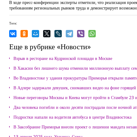
В ходе пресс-конференции эксперты отметили, что реализация прое
требованиям региональных рынков труда и демонстрирует возможно
Теги:
Еще в рубрике «Новости»
Взрыв в ресторане на Кудринской площади в Москве
В Хакасии без лишнего шума отменили миллионную выплату се
Во Владивостоке у здания прокуратуры Приморья открыли памя
В Адлере задержали девушек, снимавших видео на фоне горящей
Новые переговоры Москвы и Киева могут пройти в Стамбуле 23 
Два человека погибли и около десяти пострадали после ночной а
Подростки напали на водителя автобуса в центре Владивостока
В Заксобрание Приморья внесен проект о лишении мандата неза
13 апреля 2025 года, Украина, Сумы.