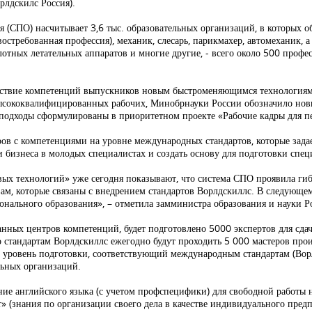
лдскилс Россия).
 (СПО) насчитывает 3,6 тыс. образовательных организаций, в которых о
остребованная профессия), механик, слесарь, парикмахер, автомеханик,
отных летательных аппаратов и многие другие, - всего около 500 профе
тствие компетенций выпускников новым быстроменяющимся технологиям, к
 высококвалифицированных рабочих, Минобрнауки России обозначило но
подходы сформулированы в приоритетном проекте «Рабочие кадры для п
ров с компетенциями на уровне международных стандартов, которые зада
 бизнеса в молодых специалистах и создать основу для подготовки спец
вых технологий» уже сегодня показывают, что система СПО проявила ги
ам, которые связаны с внедрением стандартов Ворлдскиллс. В следующе
ионального образования», – отметила замминистра образования и науки
нных центров компетенций, будет подготовлено 5000 экспертов для сдач
стандартам Ворлдскиллс ежегодно будут проходить 5 000 мастеров прои
уровень подготовки, соответствующий международным стандартам (Ворлдс
льных организаций.
ие английского языка (с учетом профспецифики) для свободной работы 
» (знания по организации своего дела в качестве индивидуального пре