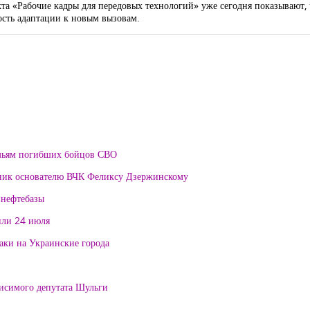
кта «Рабочие кадры для передовых технологий» уже сегодня показывают, 
сть адаптации к новым вызовам.
мьям погибших бойцов СВО
тник основателю ВЧК Феликсу Дзержинскому
 нефтебазы
или 24 июля
таки на Украинские города
висимого депутата Шульги