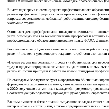
Финал V национального чемпионата «Молодые профессионалы» (Вор
В настоящее время система среднего профессионального образования
разным профессиям. Среди них такие привычные, как повар (самая в
запросам современности: мобильный робототехник, оператор беспил
экономике страны.
Основная задача профобразования последнего десятилетия – соотве
услуг. Чтобы угнаться за технологическим прогрессом и готовить
профессионального образования (внедрение новых ФГОС). Данные 
Результатом новаций должна стать система подготовки рабочих кад
решений позволит удовлетворить текущие потребности экономики и
«Первые результаты реализации проекта «Рабочие кадры для передо
труда и продемонстрировала возможность адаптации к новым вызов
регионах России приступят к работе по новым стандартам професс
По стандартам Ворлдскиллс будет аккредитовано 85 специализирова
форме демонстрационного экзамена, а повышение квалификации по 
к 2020 году число выпускников колледжей, продемонстрировавших 
Соответствующую подготовку проходят и руководители образовате
Важным пунктом в багаже знаний выпускника колледжа станет знан
интерфейсом и инструкциями, а также «предпринимательский пакет