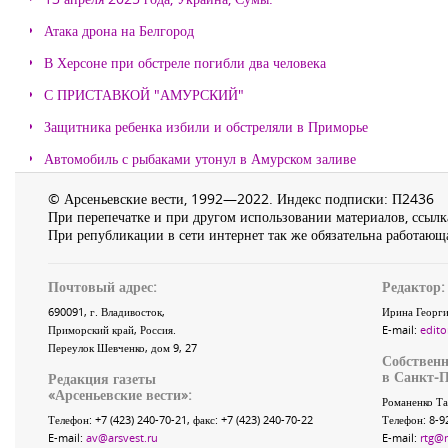
Атака дрона на Белгород
В Херсоне при обстреле погибли два человека
С ПРИСТАВКОЙ "АМУРСКИЙ"
Защитника ребенка избили и обстреляли в Приморье
Автомобиль с рыбаками утонул в Амурском заливе
© Арсеньевские вести, 1992—2022. Индекс подписки: П2436
При перепечатке и при другом использовании материалов, ссылка
При републикации в сети интернет так же обязательна работающа
Почтовый адрес:
Редактор:
690091
, г.
Владивосток
,
Ирина Георги
Приморский край
,
Россия
.
E-mail:
edito
Переулок Шевченко
, дом 9, 27
Собственн
в Санкт-П
Редакция газеты
«
Арсеньевские вести
»:
Романенко Та
Телефон:
+7 (423) 240-70-21
, факс:
+7 (423) 240-70-22
Телефон: 8-9
E-mail:
av@arsvest.ru
E-mail:
rtg@