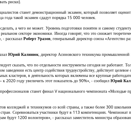
ать риски).
иалистов станет демонстрационный экзамен, который позволяет оценит
а года такой экзамен сдадут порядка 15 000 человек.
делать, а чего не может. Уровень подготовки понятен и самому студенту,
в реальном секторе экономики. Иногда говорят, что это снижает теоретиче
, - рассказал
Роберт Уразов
, генеральный директор союза «Агентство р
казал
Юрий Калинюк
, директор Асиновского техникума промышленной и
ледует сказать, что по отдельности инструменты сегодня не работают. 
заведении есть центр содействия трудоустройству, действует целевое о
ных кластеров, в деятельность которых включены все крупные работодате
– к 2020 году увеличить этот показатель до 90%», - сообщил
Юрий Кал
рофессионалов станет финал V национального чемпионата «Молодые про
тов колледжей и техникумов со всей страны, а также более 300 школьник
стран. Соревноваться участники будут в 113 компетенциях. Чемпионат п
ам будут 1200 волонтеров», - рассказал заместитель министра образова