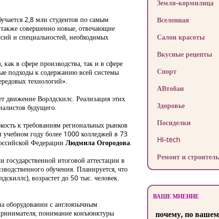
Земля-кормилица
бучается 2,8 млн студентов по самым
Вселенная
 а также совершенно новые, отвечающие
ссий и специальностей, необходимых
Салон красоты
Вкусные рецепты
ак в сфере производства, так и в сфере
Спорт
вые подходы к содержанию всей системы
ередовых технологий».
АВтобан
ет движение Ворлдскилс. Реализация этих
Здоровье
иалистов будущего.
Посиделки
бкость к требованиям региональных рынков
м учебном году более 1000 колледжей в 73
Hi-tech
 Российской Федерации
Людмила Огородова
.
Ремонт и строитель
и государственной итоговой аттестации в
зводственного обучения. Планируется, что
киллс), возрастет до 50 тыс. человек.
ВАШЕ МНЕНИЕ
на оборудовании с англоязычным
дпринимателя, понимание конъюнктуры
почему, по вашем