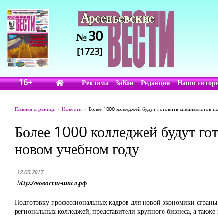
30
№
[1723]
16+
Реклама
ЗаКон
Редакция
Наши автор
Главная страница
Новости
Более 1000 колледжей будут готовить специалистов 
Более 1000 колледжей будут го
новом учебном году
12.05.2017
http://новости-школ.рф
Подготовку профессиональных кадров для новой экономики страны
региональных колледжей, представители крупного бизнеса, а также 