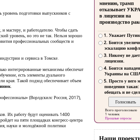
мнению, трамп
отказывает УКР
ь уровень подготовки выпускников с
в лицензии на
производство рак
 и мастеру, и работодателю. Чтобы сдать
1. Уважает Путин
ский уровень, но это не так. Нельзя хорошо
азвития профессиональных сообществ и
2. Боится увелич
эскалацию конфл
3. Никому не дает
ндустрии и сервиса в Томске.
лицензии.
4. Боится нападе
Только интегрированные механизмы обеспечат
Украины на СШ
бучение, есть элементы дуального
ли края. Такой подход обеспечивает объем
5. Просто у него 
инюк
.
поведения такая:
обещать и не сдел
фессионалы» (Ворлдскилс Россия, 2017),
Всего проголосовало
ов. Их работу будут оценивать 1400
1 человек
Прошлые опросы
ройдет на пяти площадках конгресс-центра
ния, науки и молодёжной политики
Наши проект