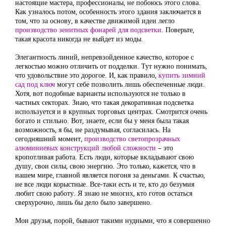
настоящие мастера, профессионалы, не побоюсь этого слова.
Как узналось потом, особенность этого здания заключается в
том, что за основу, в качестве движимой идеи легло
производство зенитных фонарей для подсветки
. Поверьте,
такая красота никогда не выйдет из моды.
Элегантность линий, непревзойденное качество, которое с
легкостью можно отличить от подделки. Тут нужно понимать,
что удовольствие это дорогое. И, как правило,
купить зимний
сад под ключ
могут себе позволить лишь обеспеченные люди.
Хотя, вот подобные варианты используются не только в
частных секторах. Знаю, что такая декоративная подсветка
используется и в крупных торговых центрах. Смотрится очень
богато и стильно. Вот, знаете, если бы у меня была такая
возможность, я бы, не раздумывая, согласилась. На
сегодняшний момент,
производство светопрозрачных
алюминиевых конструкций любой сложности
– это
кропотливая работа. Есть люди, которые вкладывают свою
душу, свои силы, свою энергию. Это только, кажется, что в
нашем мире, главной является погоня за деньгами. К счастью,
не все люди корыстные. Все-таки есть и те, кто до безумия
любит свою работу. Я знаю не многих, кто готов остаться
сверхурочно, лишь бы дело было завершено.
Мои друзья, порой, бывают такими нудными, что я совершенно