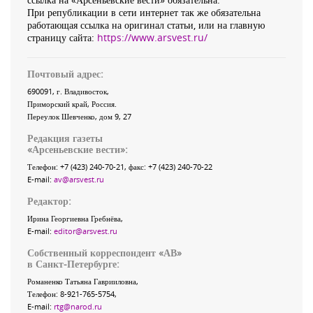
При републикации в сети интернет так же обязательна
работающая ссылка на оригинал статьи, или на главную
страницу сайта:
https://www.arsvest.ru/
Почтовый адрес:
690091
, г.
Владивосток
,
Приморский край
,
Россия
.
Переулок Шевченко
, дом 9, 27
Редакция газеты
«
Арсеньевские вести
»:
Телефон:
+7 (423) 240-70-21
, факс:
+7 (423) 240-70-22
E-mail:
av@arsvest.ru
Редактор:
Ирина Георгиевна Гребнёва,
E-mail:
editor@arsvest.ru
Собственный корреспондент «АВ»
в Санкт-Петербурге:
Романенко Татьяна Гаврииловна,
Телефон: 8-921-765-5754,
E-mail:
rtg@narod.ru