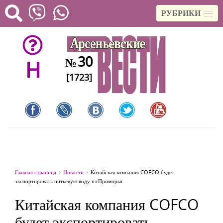
РУБРИКИ
30
№
H
[1723]
Главная страница
Новости
Китайская компания COFCO будет
экспортировать питьевую воду из Приморья
Китайская компания COFCO
будет экспортировать