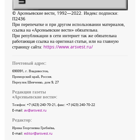
© Арсеньевские вести, 1992—2022. Индекс подписки:
П2436
При перепечатке и при другом использовании материалов,
ссылка на «Арсеньевские вести» обязательна.
При републикации в сети интернет так же обязательна
работающая ссылка на оригинал статьи, или на главную
страницу сайта:
https://www.arsvest.ru/
Почтовый адрес:
690091
, г.
Владивосток
,
Приморский край
,
Россия
.
Переулок Шевченко
, дом 9, 27
Редакция газеты
«
Арсеньевские вести
»:
Телефон:
+7 (423) 240-70-21
, факс:
+7 (423) 240-70-22
E-mail:
av@arsvest.ru
Редактор:
Ирина Георгиевна Гребнёва,
E-mail:
editor@arsvest.ru