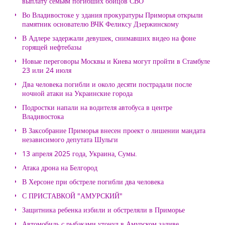
выплату семьям погибших бойцов СВО
Во Владивостоке у здания прокуратуры Приморья открыли
памятник основателю ВЧК Феликсу Дзержинскому
В Адлере задержали девушек, снимавших видео на фоне
горящей нефтебазы
Новые переговоры Москвы и Киева могут пройти в Стамбуле
23 или 24 июля
Два человека погибли и около десяти пострадали после
ночной атаки на Украинские города
Подростки напали на водителя автобуса в центре
Владивостока
В Заксобрание Приморья внесен проект о лишении мандата
независимого депутата Шульги
13 апреля 2025 года, Украина, Сумы.
Атака дрона на Белгород
В Херсоне при обстреле погибли два человека
С ПРИСТАВКОЙ "АМУРСКИЙ"
Защитника ребенка избили и обстреляли в Приморье
Автомобиль с рыбаками утонул в Амурском заливе