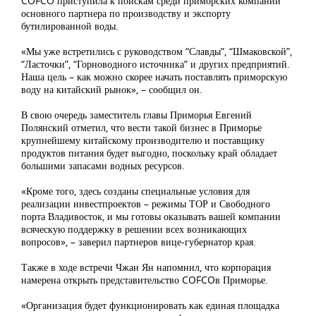
COFCO приступила к поискам среди приморских компаний
основного партнера по производству и экспорту
бутилированной воды.
«Мы уже встретились с руководством “Славды”, “Шмаковской”,
“Ласточки”, “Горноводного источника” и других предприятий.
Наша цель – как можно скорее начать поставлять приморскую
воду на китайский рынок», – сообщил он.
В свою очередь заместитель главы Приморья Евгений
Полянский отметил, что вести такой бизнес в Приморье
крупнейшему китайскому производителю и поставщику
продуктов питания будет выгодно, поскольку край обладает
большими запасами водных ресурсов.
«Кроме того, здесь созданы специальные условия для
реализации инвестпроектов – режимы ТОР и Свободного
порта Владивосток, и мы готовы оказывать вашей компании
всяческую поддержку в решении всех возникающих
вопросов», – заверил партнеров вице-губернатор края.
Также в ходе встречи Чжан Ян напомнил, что корпорация
намерена открыть представительство COFCOв Приморье.
«Организация будет функционировать как единая площадка