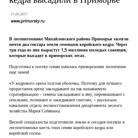
11.05.2017
www.primorsky.ru
В лесопитомнике Михайловского района Приморья засеяли
почти два гектара земли семенами корейского кедра. Через
три года из них вырастут 1,5 миллиона молодых саженцев,
которые высадят в приморских лесах.
Подготовка к посеву семян началась приморскими лесничими
ещё зимой
«У кедрового ореха толстая оболочка. Поэтому для лучшего
прорастания орехи закладывают на так называемую
стратификацию – семена закладывают в яму, перемешивают с
опилками, поливают и закидывают снегом», – рассказала
начальник отдела лесовосстановления департамента лесного
хозяйства Мария Собянина.
Весной специалисты подготовили землю и сегодня посеяли в
лесопитомнике шесть тонн семян корейского кедра или
корейской сосны.