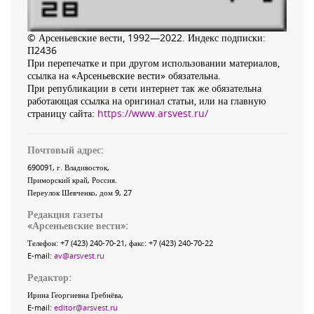
© Арсеньевские вести, 1992—2022. Индекс подписки:
П2436
При перепечатке и при другом использовании материалов,
ссылка на «Арсеньевские вести» обязательна.
При републикации в сети интернет так же обязательна
работающая ссылка на оригинал статьи, или на главную
страницу сайта:
https://www.arsvest.ru/
Почтовый адрес:
690091
, г.
Владивосток
,
Приморский край
,
Россия
.
Переулок Шевченко
, дом 9, 27
Редакция газеты
«
Арсеньевские вести
»:
Телефон:
+7 (423) 240-70-21
, факс:
+7 (423) 240-70-22
E-mail:
av@arsvest.ru
Редактор:
Ирина Георгиевна Гребнёва,
E-mail:
editor@arsvest.ru