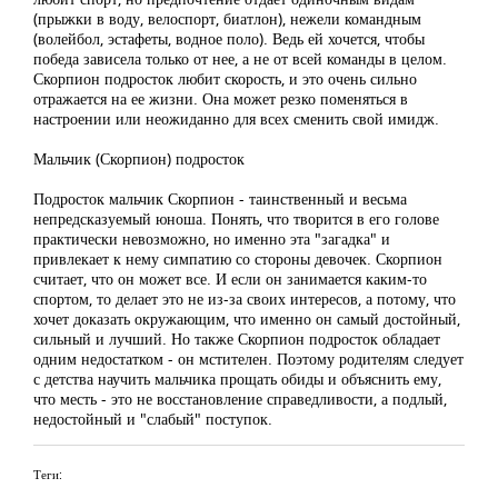
(прыжки в воду, велоспорт, биатлон), нежели командным
(волейбол, эстафеты, водное поло). Ведь ей хочется, чтобы
победа зависела только от нее, а не от всей команды в целом.
Скорпион подросток любит скорость, и это очень сильно
отражается на ее жизни. Она может резко поменяться в
настроении или неожиданно для всех сменить свой имидж.
Мальчик (Скорпион) подросток
Подросток мальчик Скорпион - таинственный и весьма
непредсказуемый юноша. Понять, что творится в его голове
практически невозможно, но именно эта "загадка" и
привлекает к нему симпатию со стороны девочек. Скорпион
считает, что он может все. И если он занимается каким-то
спортом, то делает это не из-за своих интересов, а потому, что
хочет доказать окружающим, что именно он самый достойный,
сильный и лучший. Но также Скорпион подросток обладает
одним недостатком - он мстителен. Поэтому родителям следует
с детства научить мальчика прощать обиды и объяснить ему,
что месть - это не восстановление справедливости, а подлый,
недостойный и "слабый" поступок.
Теги: