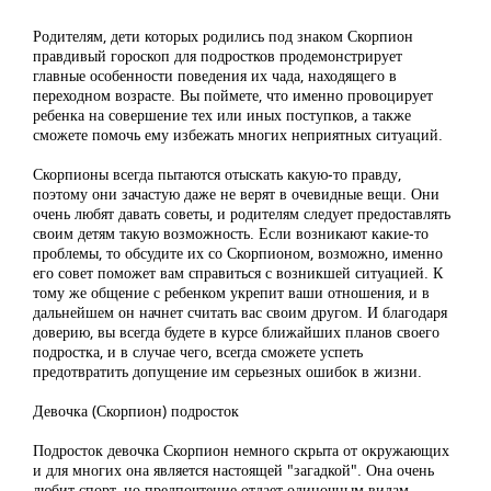
Родителям, дети которых родились под знаком Скорпион
правдивый гороскоп для подростков продемонстрирует
главные особенности поведения их чада, находящего в
переходном возрасте. Вы поймете, что именно провоцирует
ребенка на совершение тех или иных поступков, а также
сможете помочь ему избежать многих неприятных ситуаций.
Скорпионы всегда пытаются отыскать какую-то правду,
поэтому они зачастую даже не верят в очевидные вещи. Они
очень любят давать советы, и родителям следует предоставлять
своим детям такую возможность. Если возникают какие-то
проблемы, то обсудите их со Скорпионом, возможно, именно
его совет поможет вам справиться с возникшей ситуацией. К
тому же общение с ребенком укрепит ваши отношения, и в
дальнейшем он начнет считать вас своим другом. И благодаря
доверию, вы всегда будете в курсе ближайших планов своего
подростка, и в случае чего, всегда сможете успеть
предотвратить допущение им серьезных ошибок в жизни.
Девочка (Скорпион) подросток
Подросток девочка Скорпион немного скрыта от окружающих
и для многих она является настоящей "загадкой". Она очень
любит спорт, но предпочтение отдает одиночным видам