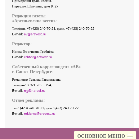
Приморский край
,
Россия
.
Переулок Шевченко
, дом 9, 27
Редакция газеты
«
Арсеньевские вести
»:
Телефон:
+7 (423) 240-70-21
, факс:
+7 (423) 240-70-22
E-mail:
av@arsvest.ru
Редактор:
Ирина Георгиевна Гребнёва,
E-mail:
editor@arsvest.ru
Собственный корреспондент «АВ»
в Санкт-Петербурге:
Романенко Татьяна Гаврииловна,
Телефон: 8-921-765-5754,
E-mail:
rtg@narod.ru
Отдел рекламы:
Тел.: (423) 240-70-21, факс: (423) 240-70-22
E-mail:
reklama@arsvest.ru
ОСНОВНОЕ МЕНЮ