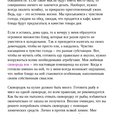
обязанности. Если такие мысли будут иметь место быть, то
совершенно ничего не захочется делать. Наоборот, нужно
всегда хвалить хозяйку, за прекрасно приготовленный ужин.
Ведь, еда – это источник жизни. Мы просыпаемся с чувством
голода, уходим на обед, ожидая, что продается в кафе, какие
блюда будут предлагаться, в качестве товара дня.
Если я остаюсь, дома одна, то к вечеру у меня образуется
огромное множество блюд, которые все разом просто не
уместятся в холодильник. Так и приходится налегать на своих
домочадцев, чтобы не просто ели, а наедались. Чувство
насыщения и чувство голода – это разные субстанции. Вот,
чтобы не мучить себя, готовить еду правильно и вкусно, нужно
вооружиться всеми необходимыми атрибутами. Моя любимая
сковорода вок
– это настоящая помощница на кухне. Когда я
готовлю именно на ней, то у меня всегда возникает ощущение,
что любое блюдо на ней становится особенным, наполненным
своим собственным смыслом.
Сковородок на кухне должно быть много. Готовить рыбу и
мясо на одной сковороде, по всем правилам, не рекомендуется.
Как бы вы ни пытались отмыть сковородку от рыбы, избавиться
окончательно от запаха не получится. Вполне очевидно, что вы
решите попробовать отмыть сковородку с помощью
химических средств. Лично я против всякой химии. Мне