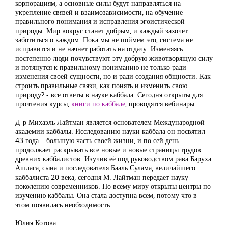
корпорациям, а основные силы будут направляться на
укрепление связей и взаимозависимости, на обучение
правильного понимания и исправления эгоистической
природы. Мир вокруг станет добрым, и каждый захочет
заботиться о каждом. Пока мы не поймем это, система не
исправится и не начнет работать на отдачу. Изменяясь
постепенно люди почувствуют эту добрую животворящую силу
и потянутся к правильному пониманию не только ради
изменения своей сущности, но и ради создания общности. Как
строить правильные связи, как понять и изменить свою
природу? - все ответы в науке каббала. Сегодня открыты для
прочтения курсы,
книги по каббале
, проводятся вебинары.
Д-р Михаэль Лайтман является основателем Международной
академии каббалы. Исследованию науки каббала он посвятил
43 года – большую часть своей жизни, и по сей день
продолжает раскрывать все новые и новые страницы трудов
древних каббалистов. Изучив её под руководством рава Баруха
Ашлага, сына и последователя Бааль Сулама, величайшего
каббалиста 20 века, сегодня М. Лайтман передает науку
поколению современников. По всему миру открыты центры по
изучению каббалы. Она стала доступна всем, потому что в
этом появилась необходимость.
Юлия Котова