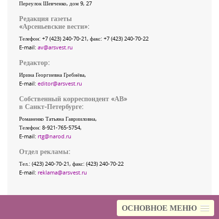
Переулок Шевченко
, дом 9, 27
Редакция газеты
«
Арсеньевские вести
»:
Телефон:
+7 (423) 240-70-21
, факс:
+7 (423) 240-70-22
E-mail:
av@arsvest.ru
Редактор:
Ирина Георгиевна Гребнёва,
E-mail:
editor@arsvest.ru
Собственный корреспондент «АВ»
в Санкт-Петербурге:
Романенко Татьяна Гаврииловна,
Телефон: 8-921-765-5754,
E-mail:
rtg@narod.ru
Отдел рекламы:
Тел.: (423) 240-70-21, факс: (423) 240-70-22
E-mail:
reklama@arsvest.ru
ОСНОВНОЕ МЕНЮ