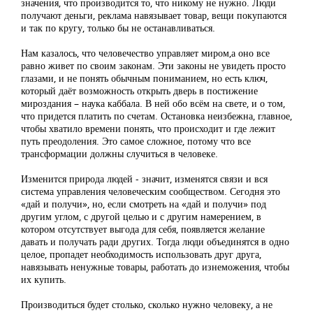
значения, что производится то, что никому не нужно. Люди
получают деньги, реклама навязывает товар, вещи покупаются
и так по кругу, только бы не останавливаться.
Нам казалось, что человечество управляет миром,а оно все
равно живет по своим законам. Эти законы не увидеть просто
глазами, и не понять обычным пониманием, но есть ключ,
который даёт возможность открыть дверь в постижение
мироздания – наука каббала. В ней обо всём на свете, и о том,
что придется платить по счетам. Остановка неизбежна, главное,
чтобы хватило времени понять, что происходит и где лежит
путь преодоления. Это самое сложное, потому что все
трансформации должны случиться в человеке.
Изменится природа людей - значит, изменятся связи и вся
система управления человеческим сообществом. Сегодня это
«дай и получи», но, если смотреть на «дай и получи» под
другим углом, с другой целью и с другим намерением, в
котором отсутствует выгода для себя, появляется желание
давать и получать ради других. Тогда люди объединятся в одно
целое, пропадет необходимость использовать друг друга,
навязывать ненужные товары, работать до изнеможения, чтобы
их купить.
Производиться будет столько, сколько нужно человеку, а не