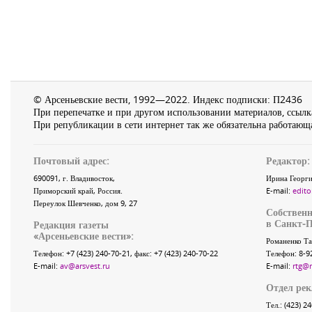
© Арсеньевские вести, 1992—2022. Индекс подписки: П2436
При перепечатке и при другом использовании материалов, ссылка
При републикации в сети интернет так же обязательна работающа
Почтовый адрес:
Редактор:
690091
, г.
Владивосток
,
Ирина Георги
Приморский край
,
Россия
.
E-mail:
edito
Переулок Шевченко
, дом 9, 27
Собственн
в Санкт-П
Редакция газеты
«
Арсеньевские вести
»:
Романенко Та
Телефон:
+7 (423) 240-70-21
, факс:
+7 (423) 240-70-22
Телефон: 8-9
E-mail:
av@arsvest.ru
E-mail:
rtg@
Отдел ре
Тел.: (423) 2