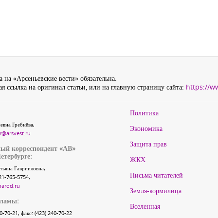
 на «Арсеньевские вести» обязательна.
я ссылка на оригинал статьи, или на главную страницу сайта:
https://w
Политика
евна Гребнёва,
Экономика
r@arsvest.ru
Защита прав
ый корреспондент «АВ»
етербурге:
ЖКХ
тьяна Гаврииловна,
Письма читателей
21-765-5754,
narod.ru
Земля-кормилица
кламы:
Вселенная
40-70-21, факс: (423) 240-70-22