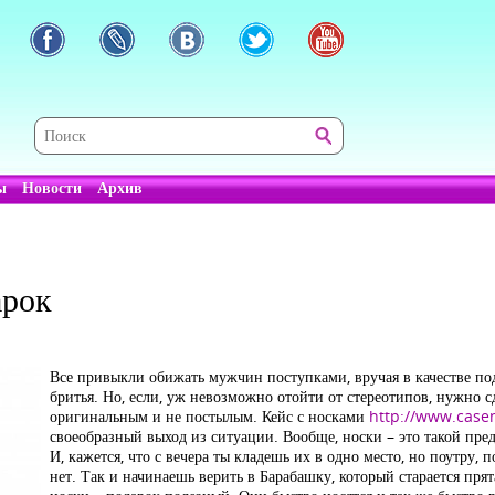
ы
Новости
Архив
арок
Все привыкли обижать мужчин поступками, вручая в качестве по
бритья. Но, если, уж невозможно отойти от стереотипов, нужно с
оригинальным и не постылым. Кейс с носками
http://www.case
своеобразный выход из ситуации. Вообще, носки – это такой предм
И, кажется, что с вечера ты кладешь их в одно место, но поутру,
нет. Так и начинаешь верить в Барабашку, который старается пря