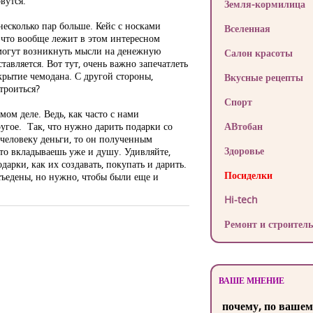
вутся.
Земля-кормилица
несколько пар больше. Кейс с носками
Вселенная
, что вообще лежит в этом интересном
у могут возникнуть мысли на денежную
Салон красоты
тавляется. Вот тут, очень важно запечатлеть
ткрытие чемодана. С другой стороны,
Вкусные рецепты
троиться?
Спорт
мом деле. Ведь, как часто с нами
угое. Так, что нужно дарить подарки со
АВтобан
 человеку деньги, то он полученным
Здоровье
 то вкладываешь уже и душу. Удивляйте,
арки, как их создавать, покупать и дарить.
Посиделки
съедены, но нужно, чтобы были еще и
Hi-tech
Ремонт и строитель
ВАШЕ МНЕНИЕ
почему, по вашем