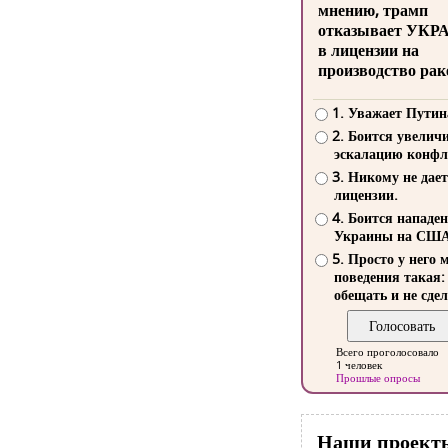
мнению, трамп
отказывает УКР
в лицензии на
производство рак
1. Уважает Путин
2. Боится увелич
эскалацию конфл
3. Никому не дает
лицензии.
4. Боится нападе
Украины на СШ
5. Просто у него 
поведения такая:
обещать и не сдел
Всего проголосовало
1 человек
Прошлые опросы
Наши проект