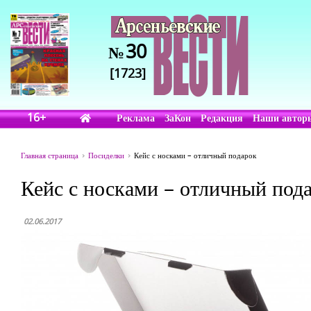
30
№
[1723]
16+
Реклама
ЗаКон
Редакция
Наши автор
Главная страница
Посиделки
Кейс с носками – отличный подарок
Кейс с носками – отличный под
02.06.2017