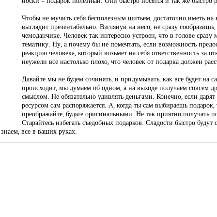
носки – подарок полезный. Они быстро носятся и так же быстро р
Чтобы не мучить себя бесполезным шитьем, достаточно иметь на 
выглядит презентабельно. Взглянув на него, не сразу сообразишь
чемоданчике. Человек так интересно устроен, что в голове сраз
тематику. Ну, а почему бы не помечтать, если возможность предос
реакцию человека, который возьмет на себя ответственность за о
неужели все настолько плохо, что человек от подарка должен расс
Давайте мы не будем сочинять, и придумывать, как все будет на са
происходит, мы думаем об одном, а на выходе получаем совсем др
смыслом. Не обязательно удивлять деньгами. Конечно, если дарят
ресурсом сам распоряжается. А, когда ты сам выбираешь подарок,
преображайте, будьте оригинальными. Не так приятно получать под
Старайтесь избегать съедобных подарков. Сладости быстро будут 
знаем, все в ваших руках.