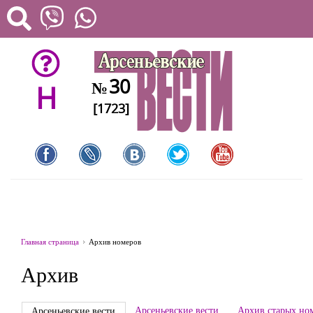
30
№
H
[1723]
Главная страница
Архив номеров
Архив
Арсеньевские вести
Архив старых но
Арсеньевские вести