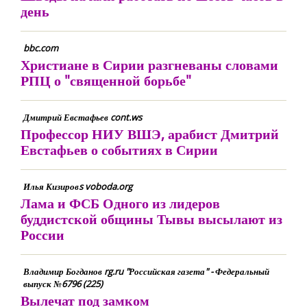
день
bbc.com
Христиане в Сирии разгневаны словами
РПЦ о "священной борьбе"
Дмитрий Евстафьев cont.ws
Профессор НИУ ВШЭ, арабист Дмитрий
Евстафьев о событиях в Сирии
Илья Кизировs voboda.org
Лама и ФСБ Одного из лидеров
буддистской общины Тывы высылают из
России
Владимир Богданов rg.ru "Российская газета" - Федеральный
выпуск №6796 (225)
Вылечат под замком