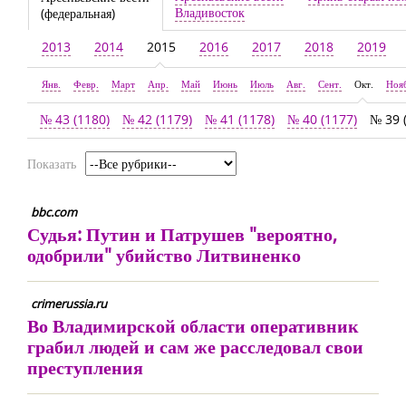
Владивосток
(федеральная)
2013
2014
2015
2016
2017
2018
2019
Янв.
Февр.
Март
Апр.
Май
Июнь
Июль
Авг.
Сент.
Окт.
Ноя
№ 43 (1180)
№ 42 (1179)
№ 41 (1178)
№ 40 (1177)
№ 39 
Показать
bbc.com
Судья: Путин и Патрушев "вероятно,
одобрили" убийство Литвиненко
crimerussia.ru
Во Владимирской области оперативник
грабил людей и сам же расследовал свои
преступления