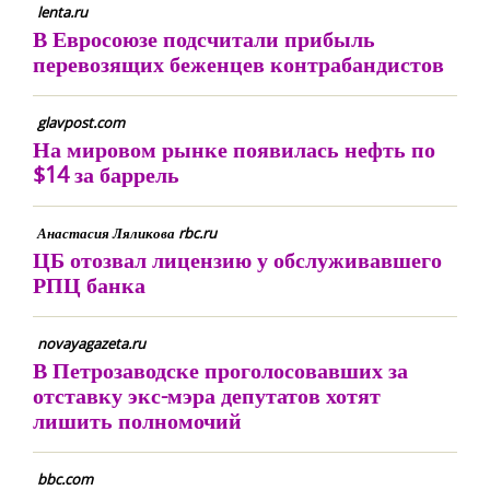
lenta.ru
В Евросоюзе подсчитали прибыль
перевозящих беженцев контрабандистов
glavpost.com
На мировом рынке появилась нефть по
$14 за баррель
Анастасия Ляликова rbc.ru
ЦБ отозвал лицензию у обслуживавшего
РПЦ банка
novayagazeta.ru
В Петрозаводске проголосовавших за
отставку экс-мэра депутатов хотят
лишить полномочий
bbc.com