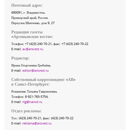
Почтовый адрес:
690091
, г.
Владивосток
,
Приморский край
,
Россия
.
Переулок Шевченко
, дом 9, 27
Редакция газеты
«
Арсеньевские вести
»:
Телефон:
+7 (423) 240-70-21
, факс:
+7 (423) 240-70-22
E-mail:
av@arsvest.ru
Редактор:
Ирина Георгиевна Гребнёва,
E-mail:
editor@arsvest.ru
Собственный корреспондент «АВ»
в Санкт-Петербурге:
Романенко Татьяна Гаврииловна,
Телефон: 8-921-765-5754,
E-mail:
rtg@narod.ru
Отдел рекламы:
Тел.: (423) 240-70-21, факс: (423) 240-70-22
E-mail:
reklama@arsvest.ru