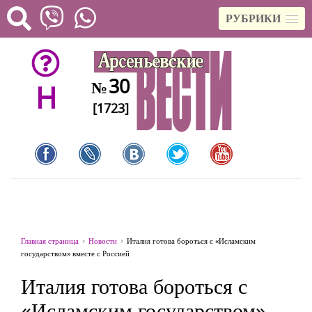
РУБРИКИ
30
№
H
[1723]
Главная страница
Новости
Италия готова бороться с «Исламским
государством» вместе с Россией
Италия готова бороться с
«Исламским государством»