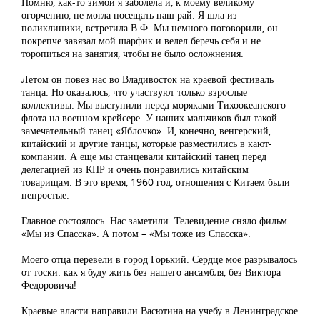
Помню, как-то зимой я заболела и, к моему великому
огорчению, не могла посещать наш рай. Я шла из
поликлиники, встретила В.Ф. Мы немного поговорили, он
покрепче завязал мой шарфик и велел беречь себя и не
торопиться на занятия, чтобы не было осложнения.
Летом он повез нас во Владивосток на краевой фестиваль
танца. Но оказалось, что участвуют только взрослые
коллективы. Мы выступили перед моряками Тихоокеанского
флота на военном крейсере. У наших мальчиков был такой
замечательный танец «Яблочко». И, конечно, венгерский,
китайский и другие танцы, которые разместились в кают-
компании. А еще мы станцевали китайский танец перед
делегацией из КНР и очень понравились китайским
товарищам. В это время, 1960 год, отношения с Китаем были
непростые.
Главное состоялось. Нас заметили. Телевидение сняло фильм
«Мы из Спасска». А потом – «Мы тоже из Спасска».
Моего отца перевели в город Горький. Сердце мое разрывалось
от тоски: как я буду жить без нашего ансамбля, без Виктора
Федоровича!
Краевые власти направили Васютина на учебу в Ленинградское