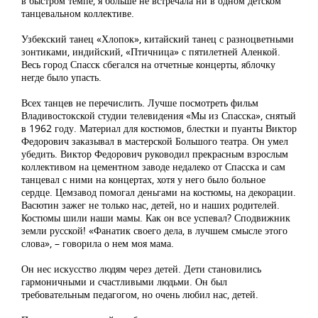
в быстром темпе, я больше не встречала ни в одном детском
танцевальном коллективе.
Узбекский танец «Хлопок», китайский танец с разноцветными
зонтиками, индийский, «Птичница» с пятилетней Аленкой.
Весь город Спасск сбегался на отчетные концерты, яблочку
негде было упасть.
Всех танцев не перечислить. Лучше посмотреть фильм
Владивостокской студии телевидения «Мы из Спасска», снятый
в 1962 году. Материал для костюмов, блестки и пуанты Виктор
Федорович заказывал в мастерской Большого театра. Он умел
убедить. Виктор Федорович руководил прекрасным взрослым
коллективом на цементном заводе недалеко от Спасска и сам
танцевал с ними на концертах, хотя у него было больное
сердце. Цемзавод помогал деньгами на костюмы, на декорации.
Васютин зажег не только нас, детей, но и наших родителей.
Костюмы шили наши мамы. Как он все успевал? Сподвижник
земли русской! «Фанатик своего дела, в лучшем смысле этого
слова», – говорила о нем моя мама.
Он нес искусство людям через детей. Дети становились
гармоничными и счастливыми людьми. Он был
требовательным педагогом, но очень любил нас, детей.