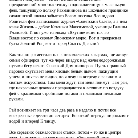
превративший мою толстенькую одноклассницу в маленькую
фею, танцующую польку Рахманинова на школьном празднике
сахалинской школы забытого Богом поселка Леонидово.
Родители феи выписывают журнал «Советский балет», а в нем
юная Жизель – дебют Катеньки Максимовой, ученицы Галины
Улановой. И вот уже теплоход «Якутия» везет нас во
Владивосток по серому Японскому морю. Вот и прекрасная
бухта Золотой Рог, вот и город Спасск-Дальний.
Как только разместили нас в николаевских казармах, где живут
семьи офицеров, тут же через виадук над железнодорожными
путями бегу искать Спасский Дом пионеров. Пусть страшный
паровоз окутывает меня кислым белым дымом, пахнущим
углем, и ничего не видно, но я лечу на встречу с великим и
святым искусством. Там меня ждут, там меня поймут. Там рай,
где некрасивые девочки превращаются в летящих по воздуху
фей с красивыми стройными ногами и плавными нежными
руками.
Рай возникает на три часа два раза в неделю и почти все
воскресенье с десяти до четырех. Короткий перекус пирожком с
водой и вперед! К танцу.
Все серьезно: безжалостный станок, потом – то же в центре
зала. Занимались до седьмого пота. «Это святой пот»,- –