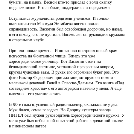
бумаги, на память. Весной кто-то прислал с воли охапку
подснежников. Его любили, поддерживали передачами.
Вступились журналисты, родители учеников. И только
вмешательство Махмуда Эсамбаева восстановило
справедливость. Васютин был освобожден досрочно, но назад,
в его школу, его не пустили. Восемь лет он руководил кружком
в стареньком клубе.
Пришли новые времена. И он заново построил новый храм
искусства на Фонтанной улице. Теперь это уже
хореографическое училище. Вот Васютин стоит на
беломраморной лестнице, устланной прекрасным ковром,
кругом чудесные вазы. В руках его огромный букет роз. Это
фото Виктор Федорович прислал мне, которую он помнит
маленькой девочкой Галей в Спасске-Дальнем. Его книга «Под
созвездием красоты» с его автографом навечно у меня. А еще
навечно – его умение летать.
В 90-е годы я, успешный радиоинженер, оказалась не у дел.
Муж болен, семья голодает. Но Дворцу культуры завода
НИТЕЛ был нужен руководитель хореографического кружка. У
меня уже был небольшой опыт этой работы в дочкиной школе,
в пионерском лагере.