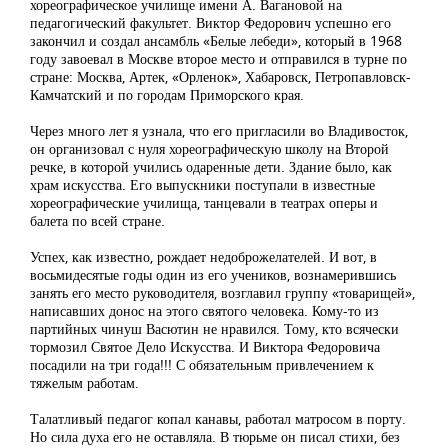
хореографическое училище имени А. Вагановой на
педагогический факультет. Виктор Федорович успешно его
закончил и создал ансамбль «Белые лебеди», который в 1968
году завоевал в Москве второе место и отправился в турне по
стране: Москва, Артек, «Орленок», Хабаровск, Петропавловск-
Камчатский и по городам Приморского края.
Через много лет я узнала, что его пригласили во Владивосток,
он организовал с нуля хореографическую школу на Второй
речке, в которой учились одаренные дети. Здание было, как
храм искусства. Его выпускники поступали в известные
хореографические училища, танцевали в театрах оперы и
балета по всей стране.
Успех, как известно, рождает недоброжелателей. И вот, в
восьмидесятые годы один из его учеников, вознамерившись
занять его место руководителя, возглавил группу «товарищей»,
написавших донос на этого святого человека. Кому-то из
партийных чинуш Васютин не нравился. Тому, кто всячески
тормозил Святое Дело Искусства. И Виктора Федоровича
посадили на три года!!! С обязательным привлечением к
тяжелым работам.
Талатливый педагог копал канавы, работал матросом в порту.
Но сила духа его не оставляла. В тюрьме он писал стихи, без