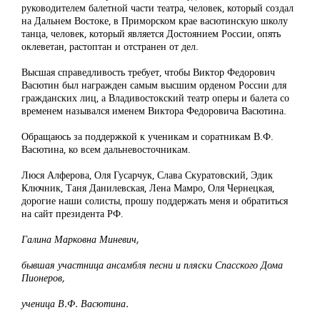
руководителем балетной части театра, человек, который создал
на Дальнем Востоке, в Приморском крае васютинскую школу
танца, человек, который является Достоянием России, опять
оклеветан, растоптан и отстранен от дел.
Высшая справедливость требует, чтобы Виктор Федорович
Васютин был награжден самым высшим орденом России для
гражданских лиц, а Владивостокский театр оперы и балета со
временем назывался именем Виктора Федоровича Васютина.
Обращаюсь за поддержкой к ученикам и соратникам В.Ф.
Васютина, ко всем дальневосточникам.
Люся Алферова, Оля Гусарчук, Слава Скуратовский, Эдик
Ключник, Таня Данилевская, Лена Мамро, Оля Чернецкая,
дорогие наши солисты, прошу поддержать меня и обратиться
на сайт президента РФ.
Галина Марковна Миневич,
бывшая участница ансамбля песни и пляски Спасского Дома
Пионеров,
ученица В.Ф. Васютина.