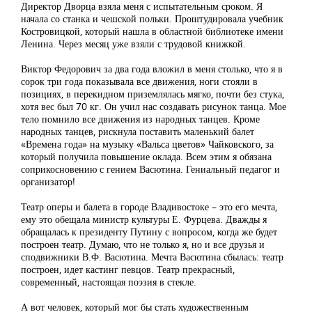
Директор Дворца взяла меня с испытательным сроком. Я
начала со станка и чешской польки. Проштудировала учебник
Костровицкой, который нашла в областной библиотеке имени
Ленина. Через месяц уже взяли с трудовой книжкой.
Виктор Федорович за два года вложил в меня столько, что я в
сорок три года показывала все движения, ноги стояли в
позициях, в перекидном приземлялась мягко, почти без стука,
хотя вес был 70 кг. Он учил нас создавать рисунок танца. Мое
тело помнило все движения из народных танцев. Кроме
народных танцев, рискнула поставить маленький балет
«Времена года» на музыку «Вальса цветов» Чайковского, за
который получила повышение оклада. Всем этим я обязана
соприкосновению с гением Васютина. Гениальный педагог и
организатор!
Театр оперы и балета в городе Владивостоке – это его мечта,
ему это обещала министр культуры Е. Фурцева. Дважды я
обращалась к президенту Путину с вопросом, когда же будет
построен театр. Думаю, что не только я, но и все друзья и
сподвижники В.Ф. Васютина. Мечта Васютина сбылась: театр
построен, идет кастинг певцов. Театр прекрасный,
современный, настоящая поэзия в стекле.
А вот человек, который мог бы стать художественным