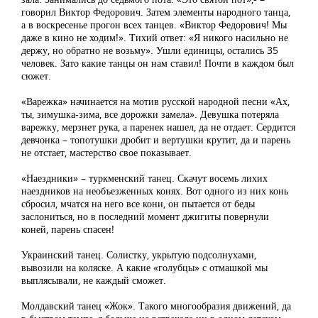
говорил Виктор Федорович. Затем элементы народного танца,
а в воскресенье прогон всех танцев. «Виктор Федорович! Мы
даже в кино не ходим!». Тихий ответ: «Я никого насильно не
держу, но обратно не возьму». Ушли единицы, остались 35
человек. Зато какие танцы он нам ставил! Почти в каждом был
сюжет.
«Варежка» начинается на мотив русской народной песни «Ах,
ты, зимушка-зима, все дорожки замела». Девушка потеряла
варежку, мерзнет рука, а паренек нашел, да не отдает. Сердится
девчонка – топотушки дробит и вертушки крутит, да и парень
не отстает, мастерство свое показывает.
«Наездники» – туркменский танец. Скачут восемь лихих
наездников на необъезженных конях. Вот одного из них конь
сбросил, мчатся на него все кони, он пытается от беды
заслониться, но в последний момент джигиты повернули
коней, парень спасен!
Украинский танец. Солистку, укрытую подсолнухами,
вывозили на коляске. А какие «голубцы» с отмашкой мы
выплясывали, не каждый сможет.
Молдавский танец «Жок». Такого многообразия движений, да