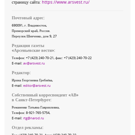
страницу сайта:
https://www.arsvest.ru/
Почтовый адрес:
690091
, г.
Владивосток
,
Приморский край
,
Россия
.
Переулок Шевченко
, дом 9, 27
Редакция газеты
«
Арсеньевские вести
»:
Телефон:
+7 (423) 240-70-21
, факс:
+7 (423) 240-70-22
E-mail:
av@arsvest.ru
Редактор:
Ирина Георгиевна Гребнёва,
E-mail:
editor@arsvest.ru
Собственный корреспондент «АВ»
в Санкт-Петербурге:
Романенко Татьяна Гаврииловна,
Телефон: 8-921-765-5754,
E-mail:
rtg@narod.ru
Отдел рекламы:
Тел.: (423) 240-70-21, факс: (423) 240-70-22