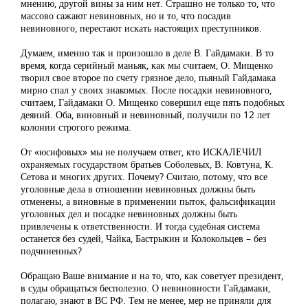
мнению, другой вины за ним нет. Страшно не только то, что
массово сажают невиновных, но и то, что посадив
невиновного, перестают искать настоящих преступников.
Думаем, именно так и произошло в деле В. Гайдамаки. В то
время, когда серийный маньяк, как мы считаем, О. Мищенко
творил свое второе по счету грязное дело, пьяный Гайдамака
мирно спал у своих знакомых. После посадки невиновного,
считаем, Гайдамаки О. Мищенко совершил еще пять подобных
деяний. Оба, виновный и невиновный, получили по 12 лет
колонии строгого режима.
От «юсифовых» мы не получаем ответ, кто ИСКАЛЕЧИЛ
охраняемых государством братьев Соболевых, В. Ковтуна, К.
Сетова и многих других. Почему? Считаю, потому, что все
уголовные дела в отношении невиновных должны быть
отменены, а виновные в применении пыток, фальсификации
уголовных дел и посадке невиновных должны быть
привлечены к ответственности. И тогда судебная система
останется без судей, Чайка, Бастрыкин и Колокольцев – без
подчиненных?
Обращаю Ваше внимание и на то, что, как советует президент,
в суды обращаться бесполезно. О невиновности Гайдамаки,
полагаю, знают в ВС РФ. Тем не менее, мер не приняли для