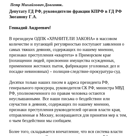
Петр Михайлович Довганюк.
Депутату ГД РФ, руководителю фракции КПРФ в ГД РФ
Зюганову Г.А.
Геннадий Андреевич!
В президиум ОДПК «ХРАНИТЕЛИ ЗАКОНА» в массовом
количестве и пугающей регулярностью поступают заявления о
самых тяжких деяниях, содержащих по нашему мнению,
признаки преступления «квартета» в Приморском крае
(похищении людей, присвоении имущества осужденных,
применении жестоких пыток, фабрикации уголовных дел и
посадке невиновных) – полиция-следствие-прокуратура-суд.
Десятки только наших писем в адреса президента РФ,
генерального прокурора, руководителя СК РФ, министра МВД
РФ, уполномоченного по правам человека остаются
неуслышанными. Все наши письма о бездействии или
соучастии в деяниях, содержащих по нашему мнению,
признаки преступления руководителей органов власти края,
отправленные в Москву, возвращаются для принятия мер к тем,
о чьем бездействии мы сообщаем.
Более того, складывается впечатление, что вся система власти