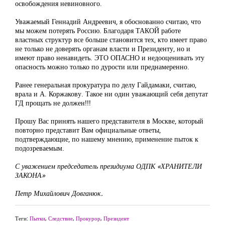
освобождения невиновного.
Уважаемый Геннадий Андреевич, я обоснованно считаю, что
мы можем потерять Россию. Благодаря ТАКОЙ работе
властных структур все больше становится тех, кто имеет право
не только не доверять органам власти и Президенту, но и
имеют право ненавидеть. ЭТО ОПАСНО и недооценивать эту
опасность можно только по дурости или преднамеренно.
Ранее генеральная прокуратура по делу Гайдамаки, считаю,
врала и А. Коржакову. Такое ни один уважающий себя депутат
ГД прощать не должен!!!
Прошу Вас принять нашего представителя в Москве, который
повторно представит Вам официальные ответы,
подтверждающие, по нашему мнению, применение пыток к
подозреваемым.
С уважением председатель президиума ОДПК «ХРАНИТЕЛИ
ЗАКОНА»
Петр Михайлович Довганюк.
Теги:
Пытки
,
Следствие
,
Прокурор
,
Президент