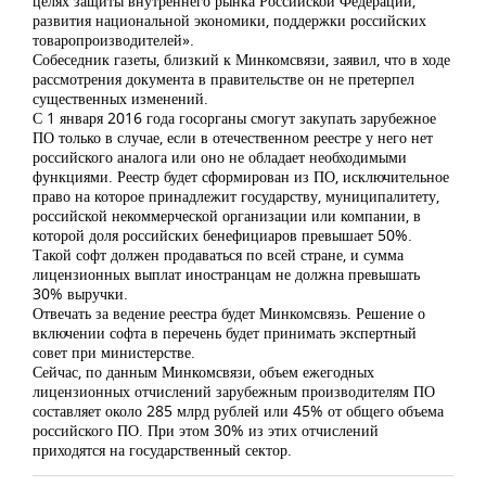
целях защиты внутреннего рынка Российской Федерации,
развития национальной экономики, поддержки российских
товаропроизводителей».
Собеседник газеты, близкий к Минкомсвязи, заявил, что в ходе
рассмотрения документа в правительстве он не претерпел
существенных изменений.
С 1 января 2016 года госорганы смогут закупать зарубежное
ПО только в случае, если в отечественном реестре у него нет
российского аналога или оно не обладает необходимыми
функциями. Реестр будет сформирован из ПО, исключительное
право на которое принадлежит государству, муниципалитету,
российской некоммерческой организации или компании, в
которой доля российских бенефициаров превышает 50%.
Такой софт должен продаваться по всей стране, и сумма
лицензионных выплат иностранцам не должна превышать
30% выручки.
Отвечать за ведение реестра будет Минкомсвязь. Решение о
включении софта в перечень будет принимать экспертный
совет при министерстве.
Сейчас, по данным Минкомсвязи, объем ежегодных
лицензионных отчислений зарубежным производителям ПО
составляет около 285 млрд рублей или 45% от общего объема
российского ПО. При этом 30% из этих отчислений
приходятся на государственный сектор.