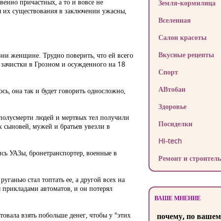
енно причастных, а то и вовсе не
Земля-кормилица
я их существования в заключении ужасны,
Вселенная
Салон красоты
Вкусные рецепты
зни женщине. Трудно поверить, что ей всего
я зачистки в Грозном и осужденного на 18
Спорт
АВтобан
ось, она так и будет говорить односложно,
Здоровье
 полусмерти людей и мертвых тел получили
Посиделки
 сыновей, мужей и братьев увезли в
Hi-tech
ись УАЗы, бронетранспортер, военные в
Ремонт и строитель
уганью стал топтать ее, а другой всех на
ы прикладами автоматов, и он потерял
ВАШЕ МНЕНИЕ
товала взять побольше денег, чтобы у "этих
почему, по вашем