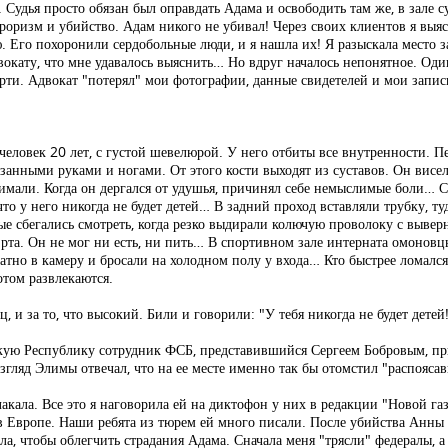
удья просто обязан был оправдать Адама и освободить там же, в зале с
роризм и убийство. Адам никого не убивал! Через своих клиентов я выясн
. Его похоронили сердобольные люди, и я нашла их! Я разыскала место 
вокату, что мне удавалось выяснить… Но вдруг началось непонятное. Один
ерти. Адвокат "потерял" мои фотографии, данные свидетелей и мои запис
человек 20 лет, с густой шевелюрой. У него отбиты все внутренности. 
занными руками и ногами. От этого кости выходят из суставов. Он висе
нимали. Когда он дергался от удушья, причинял себе немыслимые боли… С
что у него никогда не будет детей… В задний проход вставляли трубку, т
ые сбегались смотреть, когда резко выдирали колючую проволоку с выв
рта. Он не мог ни есть, ни пить… В спортивном зале интерната омоновцы
но в камеру и бросали на холодном полу у входа… Кто быстрее ломался
отом развлекаются.
ц, и за то, что высокий. Били и говорили: "У тебя никогда не будет дете
кую Республику сотрудник ФСБ, представившийся Сергеем Бобровым, при
згляд Элимы отвечал, что на ее месте именно так бы отомстил "распояс
лакала. Все это я наговорила ей на диктофон у них в редакции "Новой га
в Европе. Наши ребята из тюрем ей много писали. После убийства Анны 
упала, чтобы облегчить страдания Адама. Сначала меня "трясли" федералы,