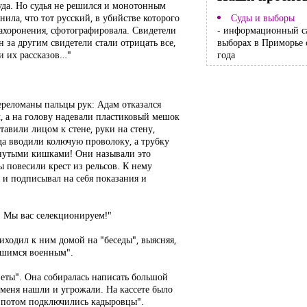
уда. Но судья не решился и монотонным
ила, что тот русский, в убийстве которого
Суды и выборы
захоронения, сфотографировала. Свидетели
- информационный с
 за другим свидетели стали отрицать все,
выборах в Приморье 
и их рассказов…"
года
Переломаны пальцы рук: Адам отказался
л, а на голову надевали пластиковый мешок
тавили лицом к стене, руки на стену,
уда вводили колючую проволоку, а трубку
ернутыми кишками! Они называли это
 повесили крест из рельсов. К нему
 и подписывал на себя показания и
й! Мы вас селекционируем!"
ходил к ним домой на "беседы", выясняя,
авшимся военным".
зеты". Она собиралась написать большой
меня нашли и угрожали. На кассете было
 а потом подключились кадыровцы".