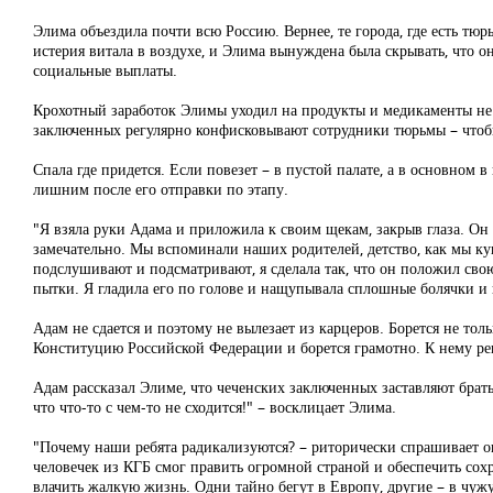
Элима объездила почти всю Россию. Вернее, те города, где есть тю
истерия витала в воздухе, и Элима вынуждена была скрывать, что о
социальные выплаты.
Крохотный заработок Элимы уходил на продукты и медикаменты не т
заключенных регулярно конфисковывают сотрудники тюрьмы – чтоб
Спала где придется. Если повезет – в пустой палате, а в основном 
лишним после его отправки по этапу.
"Я взяла руки Адама и приложила к своим щекам, закрыв глаза. Он 
замечательно. Мы вспоминали наших родителей, детство, как мы куп
подслушивают и подсматривают, я сделала так, что он положил свою 
пытки. Я гладила его по голове и нащупывала сплошные болячки и
Адам не сдается и поэтому не вылезает из карцеров. Борется не толь
Конституцию Российской Федерации и борется грамотно. К нему ре
Адам рассказал Элиме, что чеченских заключенных заставляют брать
что что-то с чем-то не сходится!" – восклицает Элима.
"Почему наши ребята радикализуются? – риторически спрашивает о
человечек из КГБ смог править огромной страной и обеспечить сох
влачить жалкую жизнь. Одни тайно бегут в Европу, другие – в чу