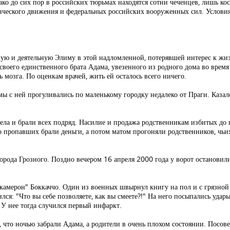
о до сих пор в российских тюрьмах находятся сотни чеченцев, лишь косв
нческого движения и федеральных российских вооруженных сил. Услови
ьную и деятельную Элиму в этой надломленной, потерявшей интерес к жи
и своего единственного брата Адама, увезенного из родного дома во врем
 мозга. По оценкам врачей, жить ей осталось всего ничего.
а мы с ней прогуливались по маленькому городку недалеко от Праги. Казал
 села и брали всех подряд. Насилие и продажа родственникам избитых до
пропавших брали деньги, а потом матом прогоняли родственников, чьих
города Грозного. Поздно вечером 16 апреля 2000 года у ворот остановил
камерон" Боккаччо. Один из военных швырнул книгу на пол и с грязной р
лся: "Что вы себе позволяете, как вы смеете?!" На него посыпались удар
 У нее тогда случился первый инфаркт.
 что ночью забрали Адама, а родители в очень плохом состоянии. Посове