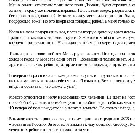
Мы не знали, что стоим у минного поля. Думали, будут стрелять в с
за ним, и сразу же начались взрывы. Тела летели вверх, разрывая
бегал, как заколдованный. Может, тогда у меня галлюцинации были,
подбросило тоже. Но это взорвался товарищ рядом, а меня только к
Когда на поле подорвались все, послали вторую цепочку арестантов-
траншею и закопать это одной кучей. Я молился, чтобы я там же уме
которую приносили пить. Неожиданно, примерно через неделю, меня
Тринадцать с половиной лет Мовсар уже отсидел. Полгода под пытка
холод и голод, у Мовсара один ответ: "Всевышний только знает. Я д
другим чеченским ребятам, которые гниют в тюрьмах, в прямом смыс
В очередной раз я висел в камере около суток в наручниках и голый,
шептал молитвы и желал себе смерти. Я взывал к Всевышнему, и у м
видел и осознавал, что схожу с ума".
Мовсар относится к числу несломавшихся чеченцев. Не идет на "со
просьбой об условном освобождении и вообще ведет себя как челове
10 вечера обязан находиться на ногах в темноте. На стенах наледь, 
В начале августа прошлого года к нему пришли сотрудники ФСБ и 
– воевать за Россию. За это, если выживет, ему обещают свободу. М
чеченских ребят гниют в тюрьмах ни за что.