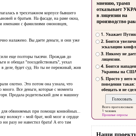
мнению, трамп
отказывает УКР
лагалась в трехэтажном корпусе бывшего
в лицензии на
новей и братьев. На фасаде, на раме окна,
производство рак
 и именами с фамилиями омоновцев,
1. Уважает Путин
лично налажено. Вы даете деньги, и они уже
2. Боится увелич
эскалацию конфл
3. Никому не дает
осили еще полторы тысячи. Прождав до
лицензии.
ьги и обещал "посодействовать", уехал
4. Боится нападе
 деле, будет суд. Но ты не переживай, жив
Украины на СШ
5. Просто у него 
али охотно. Это потом она узнала, что
поведения такая:
о много. Все деньги, которые с момента
обещать и не сдел
т горя. Продала родительский дом и машину
Всего проголосовало
етке для обвиняемых при помощи конвойных…
1 человек
Прошлые опросы
чку волокут – мой брат, мой мозг и сердце
 ни разу не навестил брата! А его там
Наши проект