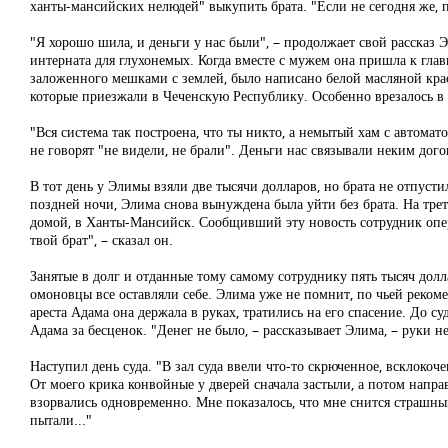
ханты-мансийских нелюдей" выкупить брата. "Если не сегодня же, по
"Я хорошо шила, и деньги у нас были", – продолжает свой рассказ
интерната для глухонемых. Когда вместе с мужем она пришла к главн
заложенного мешками с землей, было написано белой масляной кр
которые приезжали в Чеченскую Республику. Особенно врезалось
"Вся система так построена, что ты никто, а немытый хам с автомато
не говорят "не видели, не брали". Деньги нас связывали неким дого
В тот день у Элимы взяли две тысячи долларов, но брата не отпус
поздней ночи, Элима снова вынуждена была уйти без брата. На трет
домой, в Ханты-Мансийск. Сообщивший эту новость сотрудник опера
твой брат", – сказал он.
Занятые в долг и отданные тому самому сотруднику пять тысяч долл
омоновцы все оставляли себе. Элима уже не помнит, по чьей рекоме
ареста Адама она держала в руках, тратились на его спасение. До с
Адама за бесценок. "Денег не было, – рассказывает Элима, – руки н
Наступил день суда. "В зал суда ввели что-то скрюченное, всклоко
От моего крика конвойные у дверей сначала застыли, а потом направи
взорвались одновременно. Мне показалось, что мне снится страшный
пытали..."