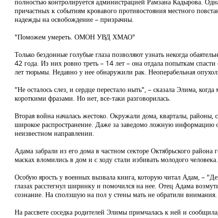
полностью контролируется администрацией Рамзана Кадырова. Однак
причастных к событиям кровавого противостояния местного повста
надежды на освобождение – призрачны.
"Поможем умереть. ОМОН УВД ХМАО"
Только бездонные голубые глаза позволяют узнать некогда обаятел
42 года. Из них ровно треть – 14 лет – она отдала попыткам спаст
лет тюрьмы. Недавно у нее обнаружили рак. Неоперабельная опухоль
"Не осталось слез, и сердце перестало ныть", – сказала Элима, когд
короткими фразами. Но нет, все-таки разговорилась.
Вторая война началась жестоко. Окружали дома, кварталы, районы,
широкое распространение. Даже за заведомо ложную информацию о 
неизвестном направлении.
Адама забрали из его дома в частном секторе Октябрьского района 
масках вломились в дом и с ходу стали избивать молодого человека.
Особую ярость у военных вызвала книга, которую читал Адам, – "Де
глазах расстегнул ширинку и помочился на нее. Отец Адама возмути
сознание. На сползшую на пол у стены мать не обратили внимания.
На рассвете соседка родителей Элимы примчалась к ней и сообщила,