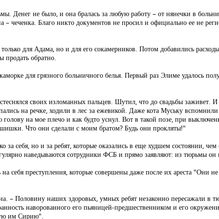
рьмы. Денег не было, и она бралась за любую работу – от нянечки в боль
на – чеченка. Благо никто документов не просил и официально ее не рег
олько для Адама, но и для его сокамерников. Потом добавились расходы
ы продать обратно.
в каморке для грязного больничного белья. Первый раз Элиме удалось пол
стеснялся своих изломанных пальцев. Шутил, что до свадьбы заживет. И 
ались на речке, ходили в лес за ежевикой. Даже кота Муську вспомнили и
голову на мое плечо и как будто уснул. Вот в такой позе, при выключенн
 шишки. Что они сделали с моим братом? Будь они прокляты!"
ко за себя, но и за ребят, которые оказались в еще худшем состоянии, ч
гулярно наведываются сотрудники ФСБ и прямо заявляют: из тюрьмы он 
 на себя преступления, которые совершены даже после их ареста "Они не
на. – Половину наших здоровых, умных ребят незаконно пересажали в т
ранность наворованного его пьяницей-предшественником и его окружение
жую им Сирию".