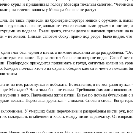
ечно курил и придавливал голову Мовсара тяжелым сапогом. "Чеченская т
жога, на темени, волосы у Мовсара больше не растут.
шли. Не таясь, принесли из бронетранспортера мешок с оружием и, выс
ли в грузовик на голые, холодные тела со связанными руками и ногами, 
огурцами из подвала. Ехали долго, стояли долго и наконец привезли на 
вой – не живой. Пинали сапогом сбоку, прямо под ребра. Было видно, чт
о один глаз был черного цвета, а нижняя половина лица раздроблена. "Э
 потерял сознание. Парня этого я больше никогда не видел. Скорей всего,
едели. Подбородок приходится прижимать к груди, согнутые колени на уров
го. Каждые полчаса кто-то из охраны обходил клетки и чем-то тяжелым би
али током.
зти из нее, разогнуться и побежать. Естественно, я не мог разогнуться –
ин: где Масхадов? Но и знал бы – не сказал. Требовали фамилии воюющи
и курили в него. Паяльником жгли пятки. Битье по почкам бутылками с 
дили вешать. Переставал дергаться – снимали. Снова и снова. Когда теря
 заключенные. У умерших были переломаны и раздроблены кисти рук, ног
их складывать штабелями и класть между ними взрывчатку. От взорванн
 поле. Военные были особенно злые. Всех нас, полураздетых, вонючих, по