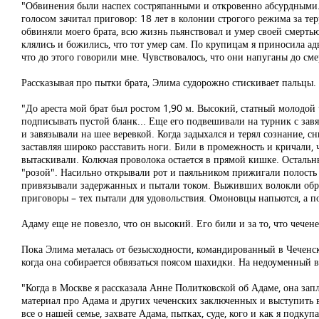
"Обвинения были наспех состряпанными и откровенно абсурдными. С
голосом зачитал приговор: 18 лет в колонии строгого режима за тер
обвиняли моего брата, всю жизнь пьянствовал и умер своей смертью
клялись и божились, что тот умер сам. По крупицам я приносила ад
что до этого говорили мне. Чувствовалось, что они напуганы до см
Рассказывая про пытки брата, Элима судорожно стискивает пальцы.
"До ареста мой брат был ростом 1,90 м. Высокий, статный молодой 
подписывать пустой бланк... Еще его подвешивали на турник с завя
и завязывали на шее веревкой. Когда задыхался и терял сознание, с
заставляя широко расставить ноги. Били в промежность и кричали, 
вытаскивали. Колючая проволока остается в прямой кишке. Остальн
"розой". Насильно открывали рот и паяльником прижигали полость 
привязывали задержанных и пытали током. Выживших волокли обрат
приговоры – тех пытали для удовольствия. Омоновцы напьются, а п
Адаму еще не повезло, что он высокий. Его били и за то, что чечене
Пока Элима металась от безысходности, командированный в Чеченс
когда она собирается обвязаться поясом шахидки. На недоуменный в
"Когда в Москве я рассказала Анне Политковской об Адаме, она зап
материал про Адама и других чеченских заключенных и выступить 
все о нашей семье, захвате Адама, пытках, суде, кого и как я подк