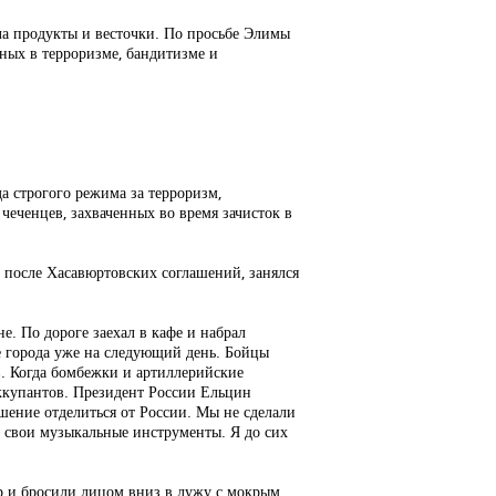
ала продукты и весточки. По просьбе Элимы
нных в терроризме, бандитизме и
а строгого режима за терроризм,
чеченцев, захваченных во время зачисток в
и после Хасавюртовских соглашений, занялся
. По дороге заехал в кафе и набрал
е города уже на следующий день. Бойцы
в. Когда бомбежки и артиллерийские
оккупантов. Президент России Ельцин
шение отделиться от России. Мы не сделали
и свои музыкальные инструменты. Я до сих
р и бросили лицом вниз в лужу с мокрым