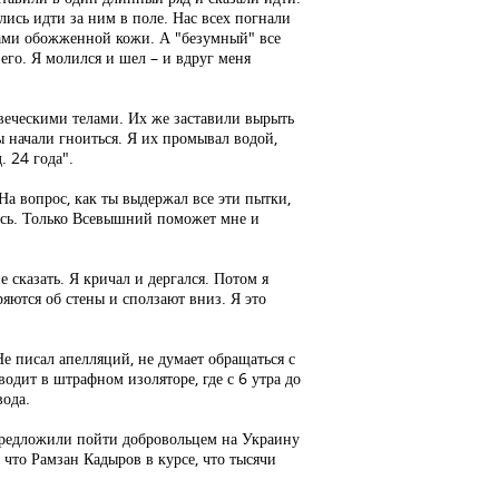
лись идти за ним в поле. Нас всех погнали
тками обожженной кожи. А "безумный" все
его. Я молился и шел – и вдруг меня
ловеческими телами. Их же заставили вырыть
ы начали гноиться. Я их промывал водой,
. 24 года".
На вопрос, как ты выдержал все эти пытки,
ожусь. Только Всевышний поможет мне и
е сказать. Я кричал и дергался. Потом я
яются об стены и сползают вниз. Я это
е писал апелляций, не думает обращаться с
одит в штрафном изоляторе, где с 6 утра до
вода.
 предложили пойти добровольцем на Украину
 что Рамзан Кадыров в курсе, что тысячи