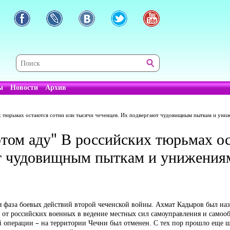
ы
Новости
Архив
ских тюрьмах остаются сотни или тысячи чеченцев. Их подвергают чудовищным пыткам и уни
в этом аду" В российских тюрьмах 
ют чудовищным пыткам и унижения
ная фаза боевых действий второй чеченской войны. Ахмат Кадыров был на
я от российских военных в ведение местных сил самоуправления и самоо
ой операции – на территории Чечни был отменен. С тех пор прошло еще ше