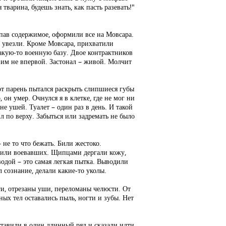
варина, будешь знать, как пасть разевать!"
ыпав содержимое, оформили все на Мовсара.
и увезли. Кроме Мовсара, прихватили
какую-то военную базу. Двое контрактников
о им не впервой. Застонал – живой. Молчит
тот парень пытался раскрыть слипшиеся губы
 он умер. Очнулся я в клетке, где не мог ни
не ушей. Туалет – один раз в день. И такой
л по верху. Забыться или задремать не было
 не то что бежать. Били жестоко.
х или воевавших. Щипцами дергали кожу,
водой – это самая легкая пытка. Выводили
л сознание, делали какие-то уколы.
и, отрезаны уши, переломаны челюсти. От
ых тел оставались пыль, ногти и зубы. Нет
ставили в один длинный ряд и сказали идти.