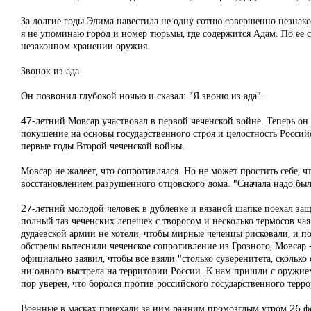
За долгие годы Элима навестила не одну сотню совершенно незнаком
я не упоминаю город и номер тюрьмы, где содержится Адам. По ее с
незаконном хранении оружия.
Звонок из ада
Он позвонил глубокой ночью и сказал: "Я звоню из ада".
47-летний Мовсар участвовал в первой чеченской войне. Теперь он 
покушение на основы государственного строя и целостность Россий
первые годы Второй чеченской войны.
Мовсар не жалеет, что сопротивлялся. Но не может простить себе, 
восстановлением разрушенного отцовского дома. "Сначала надо было
27-летний молодой человек в дубленке и вязаной шапке поехал защ
полный таз чеченских лепешек с творогом и несколько термосов ч
дудаевской армии не хотели, чтобы мирные чеченцы рисковали, и п
обстрелы вытеснили чеченское сопротивление из Грозного, Мовсар 
официально заявил, чтобы все взяли "столько суверенитета, сколь
ни одного выстрела на территории России. К нам пришли с оружие
пор уверен, что боролся против российского государственного терро
Военные в масках приехали за ним ранним промозглым утром 26 фе