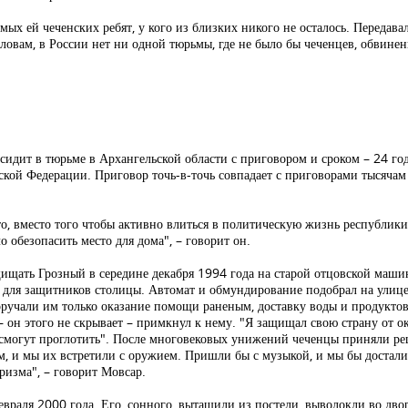
ых ей чеченских ребят, у кого из близких никого не осталось. Передав
ловам, в России нет ни одной тюрьмы, где не было бы чеченцев, обвине
сидит в тюрьме в Архангельской области с приговором и сроком – 24 год
ской Федерации. Приговор точь-в-точь совпадает с приговорами тысячам 
что, вместо того чтобы активно влиться в политическую жизнь республик
 обезопасить место для дома", – говорит он.
ищать Грозный в середине декабря 1994 года на старой отцовской машине
ая для защитников столицы. Автомат и обмундирование подобрал на улиц
оручали им только оказание помощи раненым, доставку воды и продукто
– он этого не скрывает – примкнул к нему. "Я защищал свою страну от 
ко смогут проглотить". После многовековых унижений чеченцы приняли ре
м, и мы их встретили с оружием. Пришли бы с музыкой, и мы бы достал
ризма", – говорит Мовсар.
враля 2000 года. Его, сонного, вытащили из постели, выволокли во дво