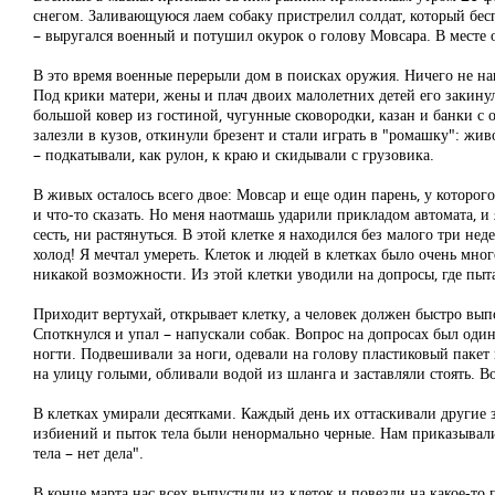
снегом. Заливающуюся лаем собаку пристрелил солдат, который бесп
– выругался военный и потушил окурок о голову Мовсара. В месте о
В это время военные перерыли дом в поисках оружия. Ничего не на
Под крики матери, жены и плач двоих малолетних детей его закину
большой ковер из гостиной, чугунные сковородки, казан и банки с 
залезли в кузов, откинули брезент и стали играть в "ромашку": жи
– подкатывали, как рулон, к краю и скидывали с грузовика.
В живых осталось всего двое: Мовсар и еще один парень, у которог
и что-то сказать. Но меня наотмашь ударили прикладом автомата, и я
сесть, ни растянуться. В этой клетке я находился без малого три н
холод! Я мечтал умереть. Клеток и людей в клетках было очень мно
никакой возможности. Из этой клетки уводили на допросы, где пыт
Приходит вертухай, открывает клетку, а человек должен быстро выпол
Споткнулся и упал – напускали собак. Вопрос на допросах был од
ногти. Подвешивали за ноги, одевали на голову пластиковый пакет 
на улицу голыми, обливали водой из шланга и заставляли стоять. Во
В клетках умирали десятками. Каждый день их оттаскивали другие
избиений и пыток тела были ненормально черные. Нам приказывали 
тела – нет дела".
В конце марта нас всех выпустили из клеток и повезли на какое-то