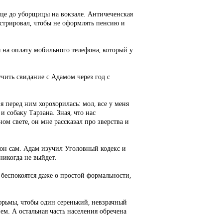
нице до уборщицы на вокзале. Античеченская
истрировал, чтобы не оформлять пенсию и
 на оплату мобильного телефона, который у
учить свидание с Адамом через год с
я перед ним хорохорилась: мол, все у меня
 собаку Тарзана. Зная, что нас
ом свете, он мне рассказал про зверства и
ем он сам. Адам изучил Уголовный кодекс и
никогда не выйдет.
 беспокоятся даже о простой формальности,
юрьмы, чтобы один серенький, невзрачный
м. А остальная часть населения обречена