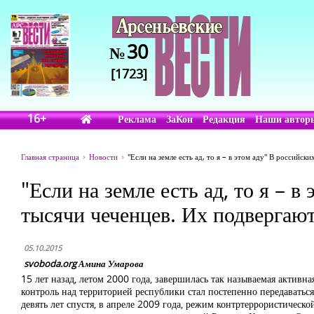
30
№
[1723]
16+
Реклама
ЗаКон
Редакция
Наши автор
Главная страница
Новости
"Если на земле есть ад, то я – в этом аду" В россий
"Если на земле есть ад, то я – 
тысячи чеченцев. Их подверга
05.10.2015
svoboda.org Амина Умарова
15 лет назад, летом 2000 года, завершилась так называемая актив
контроль над территорией республики стал постепенно передаватьс
девять лет спустя, в апреле 2009 года, режим контртеррористическ