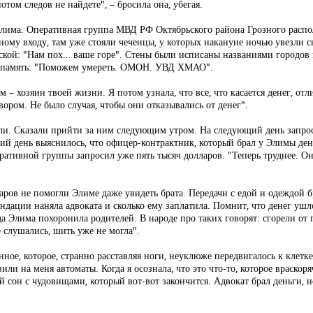
том следов не найдете", – бросила она, убегая.
 Элима. Оперативная группа МВД РФ Октябрьского района Грозного распо
ому входу, там уже стояли чеченцы, у которых накануне ночью увезли сы
аской: "Нам пох… ваше горе". Стены были исписаны названиями городов
 в память: "Поможем умереть. ОМОН. УВД ХМАО".
м – хозяин твоей жизни. Я потом узнала, что все, что касается денег, от
вором. Не было случая, чтобы они отказывались от денег".
тили. Сказали прийти за ним следующим утром. На следующий день запр
ий день выяснилось, что офицер-контрактник, который брал у Элимы ден
тивной группы запросил уже пять тысяч долларов. "Теперь труднее. Он в
аров не помогли Элиме даже увидеть брата. Передачи с едой и одеждой бр
ндации наняла адвоката и сколько ему заплатила. Помнит, что денег ушл
уда Элима похоронила родителей. В народе про таких говорят: сгорели о
е слушались, шить уже не могла".
ченное, которое, странно расставляя ноги, неуклюже передвигалось к кл
ли на меня автоматы. Когда я осознала, что это что-то, которое враскоря
 сон с чудовищами, который вот-вот закончится. Адвокат брал деньги, но