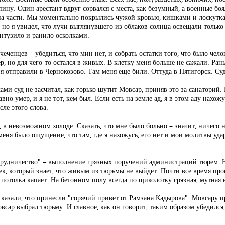
пину. Один арестант вдруг сорвался с места, как безумный, а военные боя
сь на части. Мы моментально покрылись чужой кровью, кишками и лоску
 но я увидел, что лучи выглянувшего из облаков солнца освещали только 
онтузило и ранило осколками.
чеченцев – убедиться, что мин нет, и собрать остатки того, что было че
р, но для чего-то остался в живых. В клетку меня больше не сажали. Ран
 отправили в Чернокозово. Там меня еще били. Оттуда в Пятигорск. Суд
ми суд не засчитал, как горько шутит Мовсар, приняв это за санаторий. 
авно умер, и я не тот, кем был. Если есть на земле ад, я в этом аду нах
ле этого слова.
 в невозможном холоде. Сказать, что мне было больно – значит, ничего н
еня было ощущение, что там, где я нахожусь, его нет и мои молитвы удар
трудничество" – выполнение грязных поручений администраций тюрем. Н
к, который знает, что живым из тюрьмы не выйдет. Почти все время пров
с потолка капает. На бетонном полу всегда по щиколотку грязная, мутная 
сказали, что принесли "горячий привет от Рамзана Кадырова". Мовсару
овсар выбрал тюрьму. И главное, как он говорит, таким образом убедился,