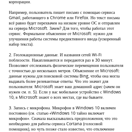
корпорации.
Например, пользователь пишет письмо с помощью сервиса
Gmail, работающего в Chrome или Firefox. Но текст письма
всё равно будет перехвачен на низком уровне ОС и отправлен
на сервера Microsoft. Зачем? Для того, чтобы работал этот
сервис. Формальное объяснение от Microsoft: нужно для
улучшения работы системы предиктивного ввода (ускоренный
набор текста).
2. Геолокационные данные. И названия сетей Wi-Fi
поблизости. Накапливаются и передаются раз в 30 минут.
Позволяют отслеживать физические перемещения пользователя
с точностью до нескольких метров. Объяснение от Microsoft:
данные нужны для поисковой системы Bing, чтобы она могла
выдавать более релевантные ответы. Что это значит для
пользователя: Microsoft знает ваш домашний адрес (зачем он
нужен см. п. 5). Если у вас мобильное устройство с Windows
10, в Microsoft знают о всех местах, где вы бываете.
3. Запись с микрофона. Микрофон в Windows 10 включен
постоянно (см. статью «Windows 10 тайно включает
микрофон». Сначала высказывались предположения, что это
необходимо для работы сервиса Cortana (голосовой
помощник), но чуть позже стало известно, что отключение