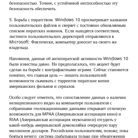
безопасностью. Точнее, с устойчивой неспособностью эту
безопасность обеспечить.
5. Борьба с пиратством. Windows 10 просматривает названия
пользовательских файлов и сверяет с постоянно обновляемым
списком пиратских новинок. Если находятся соответствия,
листинги пользовательских директорий отправляются в
Microsoft. Фактически, компьютер доносит на своего же
владельца.
Напомним, данные об антипиратской активности Windows 10
были известны давно. Но предполагалось, что акцент будет
сделан на борьбе с контрафактными играми. Сейчас становится
понятно, что главная цель — лишить пользователей
возможности скачивать с торрентов пиратские копии
американских фильмов и сериалов.
Особо следует отметить, что сопоставление данных о наличии
нелицензионного видео на компьютере пользователя с
собранными геолокационными данными открывает отличную
возможность для MPAA (Американская ассоциация кино) и
RIAA (Американская ассоциация звукозаписи) отсудить у
какой-нибудь американской домохозяйки очередную пару
миллионов долларов. Российским пользователям, похоже, пока
бояться нечего: система срабатывала только при обнаружении