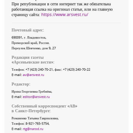
При републикации в сети интернет так же обязательна
работающая ссылка на оригинал статьи, или на главную
страницу сайта:
https://www.arsvest.ru/
Почтовый адрес:
690091
, г.
Владивосток
,
Приморский край
,
Россия
.
Переулок Шевченко
, дом 9, 27
Редакция газеты
«
Арсеньевские вести
»:
Телефон:
+7 (423) 240-70-21
, факс:
+7 (423) 240-70-22
E-mail:
av@arsvest.ru
Редактор:
Ирина Георгиевна Гребнёва,
E-mail:
editor@arsvest.ru
Собственный корреспондент «АВ»
в Санкт-Петербурге:
Романенко Татьяна Гаврииловна,
Телефон: 8-921-765-5754,
E-mail:
rtg@narod.ru