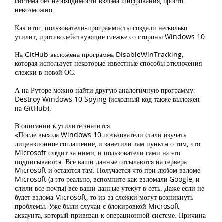
система без необходимости взлома шифрования, просто
невозможно.
Как итог, пользователи-программисты создали несколько
утилит, противодействующие слежке со стороны Windows 10.
На GitHub выложена программа DisableWinTracking,
которая использует некоторые известные способы отключения
слежки в новой ОС.
А на Руторе можно найти другую аналогичную программу:
Destroy Windows 10 Spying (исходный код также выложен
на GitHub).
В описании к утилите значится:
«После выхода Windows 10 пользователи стали изучать
лицензионное соглашение, и заметили там пункты о том, что
Microsoft следит за ними, и пользователи сами на это
подписываются. Все ваши данные отсылаются на сервера
Microsoft и остаются там. Получается что при любом взломе
Microsoft (а это реально, вспомните как взломали Google, и
слили все почты) все ваши данные утекут в сеть. Даже если не
будет взлома Microsoft, то из-за слежки могут возникнуть
проблемы. Уже были случаи с блокировкой Microsoft
аккаунта, который привязан к операционной системе. Причина