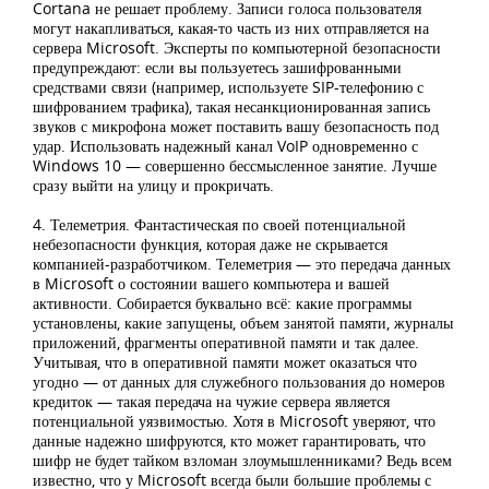
Cortana не решает проблему. Записи голоса пользователя
могут накапливаться, какая-то часть из них отправляется на
сервера Microsoft. Эксперты по компьютерной безопасности
предупреждают: если вы пользуетесь зашифрованными
средствами связи (например, используете SIP-телефонию с
шифрованием трафика), такая несанкционированная запись
звуков с микрофона может поставить вашу безопасность под
удар. Использовать надежный канал VoIP одновременно с
Windows 10 — совершенно бессмысленное занятие. Лучше
сразу выйти на улицу и прокричать.
4. Телеметрия. Фантастическая по своей потенциальной
небезопасности функция, которая даже не скрывается
компанией-разработчиком. Телеметрия — это передача данных
в Microsoft о состоянии вашего компьютера и вашей
активности. Собирается буквально всё: какие программы
установлены, какие запущены, объем занятой памяти, журналы
приложений, фрагменты оперативной памяти и так далее.
Учитывая, что в оперативной памяти может оказаться что
угодно — от данных для служебного пользования до номеров
кредиток — такая передача на чужие сервера является
потенциальной уязвимостью. Хотя в Microsoft уверяют, что
данные надежно шифруются, кто может гарантировать, что
шифр не будет тайком взломан злоумышленниками? Ведь всем
известно, что у Microsoft всегда были большие проблемы с