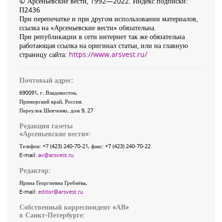
© Арсеньевские вести, 1992—2022. Индекс подписки:
П2436
При перепечатке и при другом использовании материалов,
ссылка на «Арсеньевские вести» обязательна.
При републикации в сети интернет так же обязательна
работающая ссылка на оригинал статьи, или на главную
страницу сайта:
https://www.arsvest.ru/
Почтовый адрес:
690091
, г.
Владивосток
,
Приморский край
,
Россия
.
Переулок Шевченко
, дом 9, 27
Редакция газеты
«
Арсеньевские вести
»:
Телефон:
+7 (423) 240-70-21
, факс:
+7 (423) 240-70-22
E-mail:
av@arsvest.ru
Редактор:
Ирина Георгиевна Гребнёва,
E-mail:
editor@arsvest.ru
Собственный корреспондент «АВ»
в Санкт-Петербурге: