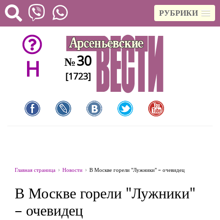
РУБРИКИ
30
№
H
[1723]
Главная страница
Новости
В Москве горели "Лужники" – очевидец
В Москве горели "Лужники"
– очевидец