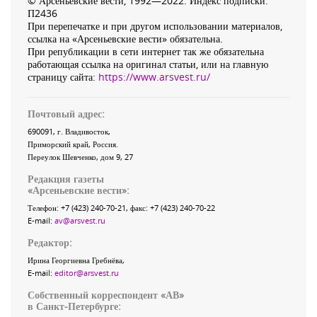
© Арсеньевские вести, 1992—2022. Индекс подписки:
П2436
При перепечатке и при другом использовании материалов,
ссылка на «Арсеньевские вести» обязательна.
При републикации в сети интернет так же обязательна
работающая ссылка на оригинал статьи, или на главную
страницу сайта:
https://www.arsvest.ru/
Почтовый адрес:
690091
, г.
Владивосток
,
Приморский край
,
Россия
.
Переулок Шевченко
, дом 9, 27
Редакция газеты
«
Арсеньевские вести
»:
Телефон:
+7 (423) 240-70-21
, факс:
+7 (423) 240-70-22
E-mail:
av@arsvest.ru
Редактор:
Ирина Георгиевна Гребнёва,
E-mail:
editor@arsvest.ru
Собственный корреспондент «АВ»
в Санкт-Петербурге: