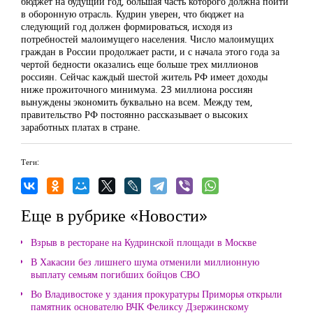
бюджет на будущий год, большая часть которого должна пойти
в оборонную отрасль. Кудрин уверен, что бюджет на
следующий год должен формироваться, исходя из
потребностей малоимущего населения. Число малоимущих
граждан в России продолжает расти, и с начала этого года за
чертой бедности оказались еще больше трех миллионов
россиян. Сейчас каждый шестой житель РФ имеет доходы
ниже прожиточного минимума. 23 миллиона россиян
вынуждены экономить буквально на всем. Между тем,
правительство РФ постоянно рассказывает о высоких
заработных платах в стране.
Теги:
Еще в рубрике «Новости»
Взрыв в ресторане на Кудринской площади в Москве
В Хакасии без лишнего шума отменили миллионную
выплату семьям погибших бойцов СВО
Во Владивостоке у здания прокуратуры Приморья открыли
памятник основателю ВЧК Феликсу Дзержинскому