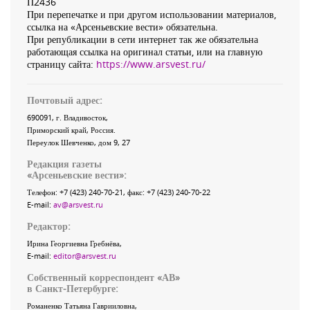
П2436
При перепечатке и при другом использовании материалов,
ссылка на «Арсеньевские вести» обязательна.
При републикации в сети интернет так же обязательна
работающая ссылка на оригинал статьи, или на главную
страницу сайта:
https://www.arsvest.ru/
Почтовый адрес:
690091
, г.
Владивосток
,
Приморский край
,
Россия
.
Переулок Шевченко
, дом 9, 27
Редакция газеты
«
Арсеньевские вести
»:
Телефон:
+7 (423) 240-70-21
, факс:
+7 (423) 240-70-22
E-mail:
av@arsvest.ru
Редактор:
Ирина Георгиевна Гребнёва,
E-mail:
editor@arsvest.ru
Собственный корреспондент «АВ»
в Санкт-Петербурге:
Романенко Татьяна Гаврииловна,