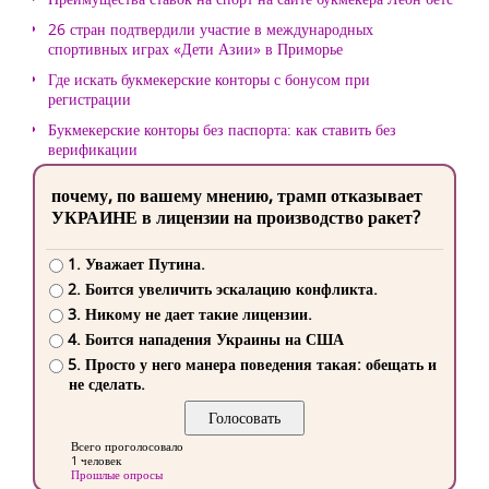
26 стран подтвердили участие в международных
спортивных играх «Дети Азии» в Приморье
Где искать букмекерские конторы с бонусом при
регистрации
Букмекерские конторы без паспорта: как ставить без
верификации
почему, по вашему мнению, трамп отказывает
УКРАИНЕ в лицензии на производство ракет?
1. Уважает Путина.
2. Боится увеличить эскалацию конфликта.
3. Никому не дает такие лицензии.
4. Боится нападения Украины на США
5. Просто у него манера поведения такая: обещать и
не сделать.
Всего проголосовало
1 человек
Прошлые опросы