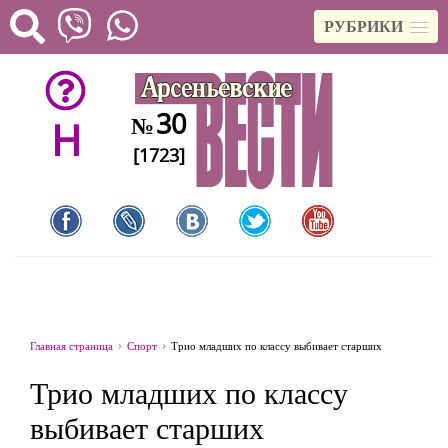
РУБРИКИ
30
№
H
[1723]
Главная страница
Спорт
Трио младших по классу выбивает старших
Трио младших по классу
выбивает старших