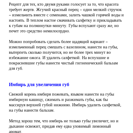
Рецепт для тех, кто двумя руками голосует за то, что красота
требует жертв. Жгучий красный перец – один мелкий стручок
– измельчить вместе с семенами, залить чашкой горячей воды и
настоять. В теплом настое смачивать салфетку и прикладывать
к губам на полминутки-минуту. Губы вспухают сразу же, но
печет это средство немилосердно.
Можно попробовать сделать более щадящий вариант –
измельченный перец смешать с вазелином, нанести на губы,
вытерпеть сколько получится, но не более трех минут во
избежание ожога. И удалить салфеткой. На вспухшие и
покрасневшие губы нанести чистый гигиенический бальзам
для губ.
Имбирь для увеличения губ
Свежий корень имбиря пожевать, языком нанести на губы
имбирную кашицу, сжимать и разжимать губы, как бы
массируя верхней губой нижнюю. Имбирь удалить салфеткой,
на губы нанести бальзам.
Метод хорош тем, что имбирь не только губы увеличит, но и
дыхание освежит, придав ему едва уловимый лимонный
аромат.