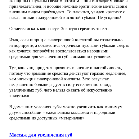
женщины с пухлым свежим ротиком – они выглядят моложе и
привлекательней, и вообще неясные эротические мечты своим
внешним видом пробуждают. То плюются, увидев красотку с
накачанными гиалуроновой кислотой губами. Не угодишь!
Остается искать консенсус. Золотую середину то есть.
Итак, если шприц с гиалуроновой кислотой вы сознательно
игнорируете, а обзавестись отрочески пухлыми губками смерть
как хочется, попробуйте воспользоваться народными
средствами для увеличения губ в домашних условиях.
Тут, конечно, придется проявить терпение и настойчивость,
потому что домашние средства действуют гораздо медленнее,
чем инъекция гиалуроновой кислоты. Зато результат
несравненно больше радует в силу естественного вида
увеличенных губ, чего нельзя сказать об искусственно
«надутых».
В домашних условиях губы можно увеличить как минимум
двумя способами – ежедневным массажем и народными
средствами из доступных «материалов».
Массаж для увеличения губ