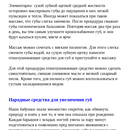
Элементарно: сухой зубной щеткой средней жесткости
осторожно массировать губы до ощущения в них легкой
пульсации и тепла. Иногда может показаться при таком
массаже, что губы слегка занемели. После процедуры смажьте
губы гигиеническим бальзамом. Повторяя массаж два-три раза
в день, вы тем самым улучшите кровоснабжение губ, и они
будут казаться пухлее, мягче и ярче.
Массаж можно сочетать с мягким пилингом. Для этого слегка
смочите губы водой, на сухую зубную щетку нанесите
отшелушивающее средство для губ и приступайте к массажу.
Для этой процедуры отшелушивающее средство можно сделать
самостоятельно, смешав оливковое масло и мелкий сахарный
песок. Кроме того, для пилинга губ можно воспользоваться и
густым засахарившимся медом.
Народные средства для увеличения губ
Наши бабушки знали множество секретов, как обмануть
природу и взять у нее то, в чем она отказала при рождении.
Каждая барышня с младых ногтей умела за пару минут
подготовиться к появлению пред внезапно явившимся с
визитом молодым человеком: похлопать себя по щечкам для