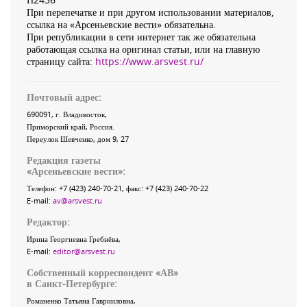
При перепечатке и при другом использовании материалов,
ссылка на «Арсеньевские вести» обязательна.
При републикации в сети интернет так же обязательна
работающая ссылка на оригинал статьи, или на главную
страницу сайта:
https://www.arsvest.ru/
Почтовый адрес:
690091
, г.
Владивосток
,
Приморский край
,
Россия
.
Переулок Шевченко
, дом 9, 27
Редакция газеты
«
Арсеньевские вести
»:
Телефон:
+7 (423) 240-70-21
, факс:
+7 (423) 240-70-22
E-mail:
av@arsvest.ru
Редактор:
Ирина Георгиевна Гребнёва,
E-mail:
editor@arsvest.ru
Собственный корреспондент «АВ»
в Санкт-Петербурге:
Романенко Татьяна Гаврииловна,