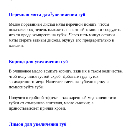
Перечная мята для?увеличения губ
Мелко порезанные листья мяты перечной помять, чтобы
показался сок, зелень наложить на ватный тампон и соорудить
что-то вроде компресса на губах. Через пять минут остатки
мяты стереть ватным диском, окунув его предварительно в
вазелин.
Корица для увеличения губ
В оливковое масло всыпьте корицу, взяв их в таком количестве,
чтоб получился густой скраб. Добавьте туда чуток
засахаренного меда. Нанесите смесь на зубную щетку и
помассируйте губы.
Получится тройной эффект – засахаренный мед «почистит»
губки от отмершего эпителия, масло смягчит, а
пряностьвызовет прилив крови.
Лимон для увеличения губ