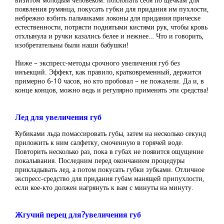
появления румянца, покусать губки для придания им пухлости,
небрежно взбить пальчиками локоны для придания прическе
естественности, потрясти поднятыми кистями рук, чтобы кровь
отхлынула и ручки казались белее и нежнее… Что и говорить,
изобретательны были наши бабушки!
Ниже – экспресс-методы срочного увеличения губ без
инъекций. Эффект, как правило, кратковременный, держится
примерно 6-10 часов, но кто пробовал – не пожалели. Да и, в
конце концов, можно ведь и регулярно применять эти средства!
Лед для увеличения губ
Кубиками льда помассировать губы, затем на несколько секунд
приложить к ним салфетку, смоченную в горячей воде.
Повторить несколько раз, пока в губах не появится ощущение
покалывания. Последним перед окончанием процедуры
прикладывать лед, а потом покусать губки зубками. Отличное
экспресс-средство для придания губам манящей припухлости,
если кое-кто должен нагрянуть к вам с минуты на минуту.
Жгучий перец для?увеличения губ