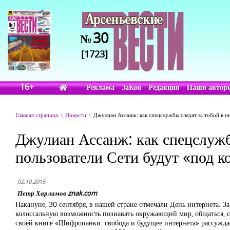
30
№
[1723]
16+
Реклама
ЗаКон
Редакция
Наши автор
Главная страница
Новости
Джулиан Ассанж: как спецслужбы следят за тобой в ин
Джулиан Ассанж: как спецслужбы
пользователи Сети будут «под к
02.10.2015
Петр Харламов znak.com
Накануне, 30 сентября, в нашей стране отмечали День интернета. З
колоссальную возможность познавать окружающий мир, общаться, со
своей книге «Шифропанки: свобода и будущее интернета» рассужда