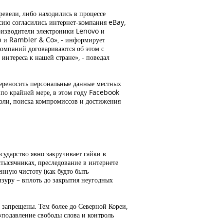
евели, либо находились в процессе
сию согласились интернет-компания eBay,
роизводители электроники Lenovo и
p и Rambler & Co», - информирует
компаний договариваются об этом с
интереса к нашей стране», - поведал
переносить персональные данные местных
 по крайней мере, в этом году Facebook
воли, поиска компромиссов и достижения
сударство явно закручивает гайки в
хтысячниках, преследование в интернете
нную чистоту (как будто быть
нзуру – вплоть до закрытия неугодных
о запрещены. Тем более до Северной Кореи,
«подавление свободы слова и контроль