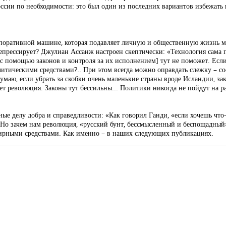
оссии по необходимости: это был один из последних вариантов избежать
рпоративной машине, которая подавляет личную и общественную жизнь
епрессирует? Джулиан Ассанж настроен скептически: «Технология сама по
 с помощью законов и контроля за их исполнением] тут не поможет. Если
олитическими средствами?.. При этом всегда можно оправдать слежку – 
 думаю, если убрать за скобки очень маленькие страны вроде Исландии, за
дет революция. Законы тут бессильны... Политики никогда не пойдут на 
ые делу добра и справедливости: «Как говорил Ганди, «если хочешь что-
. Но зачем нам революция, «русский бунт, бессмысленный и беспощадный
мирными средствами. Как именно – в наших следующих публикациях.