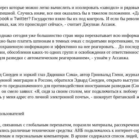
ерез которые можно легко вычислить и изолировать «заводил» и рядовых
пешной. Случись иначе, все они оказались бы в тяжелом положении. «Дав
book и Twitter? Государство взяло бы их под контроль. И если бы рево
иках, как это происходит сейчас», - считает Джулиан Ассанж.
однако сегодня уже большинство стран мира перехватывает всю информац
жно было платить шпионам в темных очках с поднятыми воротниками, т
и сохраненную информацию и эффективно на нее реагировать... До после
ии, обособления каких-то одних групп и освобождения от ответственно
я разведки с автоматическим реагированием», - узнаём у Ассанжа.
рд Сноуден и зоркий глаз Дядюшки Сэма», автор Гринвальд Гленн, журна
денной эмиграции в Россию, обратился Эдвард Сноуден, открыто выступ
е-то предназначенного для противодействия иностранным разведкам (С
он смело заявил: «Я, сидя за своим столом, мог подключиться к любому 
ь у меня адрес его личной электронной почты», - шокирует британский 
ользователей
ов, связанных с глобальным перехватом, поразили материалы, рассекрече
ались различные технические средства: АНБ подключалось к интернет-се
емам и персональным компьютерам. В архиве содержался список людей,