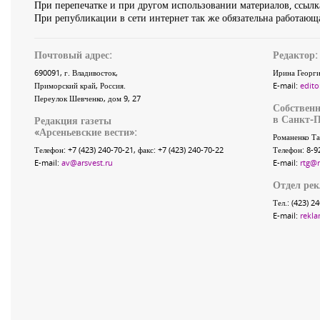
При перепечатке и при другом использовании материалов, ссылка
При републикации в сети интернет так же обязательна работающа
Почтовый адрес:
Редактор:
690091
, г.
Владивосток
,
Ирина Георги
Приморский край
,
Россия
.
E-mail:
edito
Переулок Шевченко
, дом 9, 27
Собственн
в Санкт-П
Редакция газеты
«
Арсеньевские вести
»:
Романенко Та
Телефон:
+7 (423) 240-70-21
, факс:
+7 (423) 240-70-22
Телефон: 8-9
E-mail:
av@arsvest.ru
E-mail:
rtg@
Отдел ре
Тел.: (423) 2
E-mail:
rekla