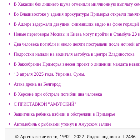
В Хакасии без лишнего шума отменили миллионную выплату се
Во Владивостоке у здания прокуратуры Приморья открыли памя
В Адлере задержали девушек, снимавших видео на фоне горящей
Новые переговоры Москвы и Киева могут пройти в Стамбуле 23 
Два человека погибли и около десяти пострадали после ночной а
Подростки напали на водителя автобуса в центре Владивостока
В Заксобрание Приморья внесен проект о лишении мандата неза
13 апреля 2025 года, Украина, Сумы.
Атака дрона на Белгород
В Херсоне при обстреле погибли два человека
С ПРИСТАВКОЙ "АМУРСКИЙ"
Защитника ребенка избили и обстреляли в Приморье
Автомобиль с рыбаками утонул в Амурском заливе
© Арсеньевские вести, 1992—2022. Индекс подписки: П2436