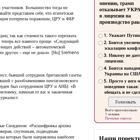
мнению, трамп
 участников. Большинство тогда не
отказывает УКР
айте представим себе, что египетская
в лицензии на
люция потерпела поражение, ЦРУ и ФБР
производство рак
1. Уважает Путин
ию, так как стоимость такого перехвата
о теперь все намного проще. «Следующий
2. Боится увелич
дующих действий – автоматической
эскалацию конфл
сти других – еще не дошло. [Но] Siemens
3. Никому не дает
лицензии.
4. Боится нападе
Украины на СШ
лист, бывший сотрудник британской газеты
ивший с разоблачениями пентагоновского
5. Просто у него 
ноуден был сотрудником ЦРУ и АНБ). «В
поведения такая:
человеку, начиная от вас и заканчивая
обещать и не сдел
журналист.
Всего проголосовало
1 человек
Прошлые опросы
нные Сноуденом: «Расшифровка архива
рверам, спутникам, подводным
 на которых были направлены наиболее
Наши проект