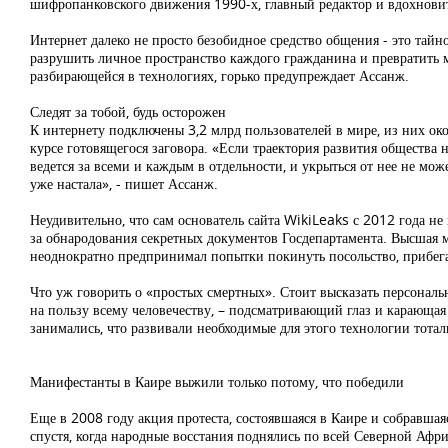
шифропанковского движения 1990-х, главный редактор и вдохновит
Интернет далеко не просто безобидное средство общения - это тайн
разрушить личное пространство каждого гражданина и превратить 
разбирающейся в технологиях, горько предупреждает Ассанж.
Следят за тобой, будь осторожен
К интернету подключены 3,2 млрд пользователей в мире, из них око
курсе готовящегося заговора. «Если траектория развития общества 
ведется за всеми и каждым в отдельности, и укрыться от нее не мо
уже настала», - пишет Ассанж.
Неудивительно, что сам основатель сайта WikiLeaks с 2012 года н
за обнародования секретных документов Госдепартамента. Высшая мер
неоднократно предпринимал попытки покинуть посольство, прибегал
Что уж говорить о «простых смертных». Стоит высказать персональ
на пользу всему человечеству, – подсматривающий глаз и карающая р
занимались, что развивали необходимые для этого технологии тота
Манифестанты в Каире выжили только потому, что победили
Еще в 2008 году акция протеста, состоявшаяся в Каире и собравшая
спустя, когда народные восстания поднялись по всей Северной Афр