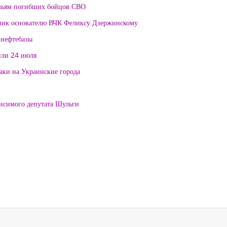
мьям погибших бойцов СВО
тник основателю ВЧК Феликсу Дзержинскому
 нефтебазы
или 24 июля
таки на Украинские города
висимого депутата Шульги