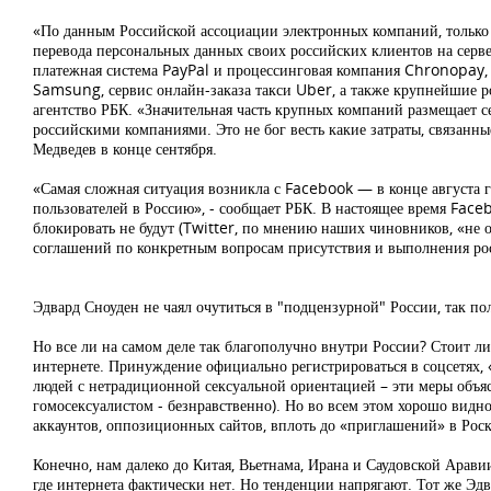
«По данным Российской ассоциации электронных компаний, только 
перевода персональных данных своих российских клиентов на серв
платежная система PayPal и процессинговая компания Chronopay, 
Samsung, сервис онлайн-заказа такси Uber, а также крупнейшие 
агентство РБК. «Значительная часть крупных компаний размещает с
российскими компаниями. Это не бог весть какие затраты, связанны
Медведев в конце сентября.
«Самая сложная ситуация возникла с Facebook — в конце августа г
пользователей в Россию», - сообщает РБК. В настоящее время Face
блокировать не будут (Twitter, по мнению наших чиновников, «не 
соглашений по конкретным вопросам присутствия и выполнения р
Эдвард Сноуден не чаял очутиться в "подцензурной" России, так пол
Но все ли на самом деле так благополучно внутри России? Стоит ли
интернете. Принуждение официально регистрироваться в соцсетях, 
людей с нетрадиционной сексуальной ориентацией – эти меры объяс
гомосексуалистом - безнравственно). Но во всем этом хорошо видн
аккаунтов, оппозиционных сайтов, вплоть до «приглашений» в Рос
Конечно, нам далеко до Китая, Вьетнама, Ирана и Саудовской Арави
где интернета фактически нет. Но тенденции напрягают. Тот же Эдв