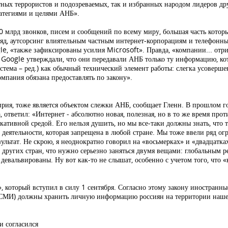
ных террористов и подозреваемых, так и избранных народом лидеров д
ратегиями и целями АНБ».
 млрд звонков, писем и сообщений по всему миру, большая часть котор
одряд, аутсорсинг влиятельным частным интернет-корпорациям и телефонн
le, «также зафиксированы усилия Microsoft». Правда, «компании... отр
 Google утверждали, что они передавали АНБ только ту информацию, ко
тема – ред.) как обычный технический элемент работы: слегка усоверше
мпания обязана предоставлять по закону».
 Сирия, тоже является объектом слежки АНБ, сообщает Гленн. В прошлом
 ответил: «Интернет - абсолютно новая, полезная, но в то же время про
ативной средой. Его нельзя душить, но мы все-таки должны знать, что та
 деятельности, которая запрещена в любой стране. Мы тоже ввели ряд ог
ультат. Не скрою, я неоднократно говорил на «восьмерках» и «двадцатка
 других стран, что нужно серьезно заняться двумя вещами: глобальным 
девальвированы. Ну вот как-то не слышат, особенно с учетом того, что 
, который вступил в силу 1 сентября. Согласно этому закону иностранн
и СМИ) должны хранить личную информацию россиян на территории наше
и согласился