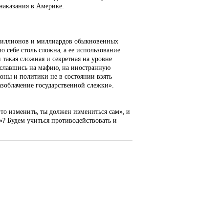
 наказания в Америке.
 миллионов и миллиардов обыкновенных
 себе столь сложна, а ее использование
 такая сложная и секретная на уровне
сославшись на мафию, на иностранную
коны и политики не в состоянии взять
разоблачение государственной слежки».
то изменить, ты должен измениться сам», и
»? Будем учиться противодействовать и