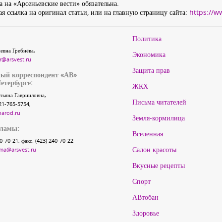
 на «Арсеньевские вести» обязательна.
я ссылка на оригинал статьи, или на главную страницу сайта:
https://w
Политика
евна Гребнёва,
Экономика
r@arsvest.ru
Защита прав
ый корреспондент «АВ»
етербурге:
ЖКХ
тьяна Гаврииловна,
Письма читателей
21-765-5754,
narod.ru
Земля-кормилица
кламы:
Вселенная
40-70-21, факс: (423) 240-70-22
Салон красоты
ma@arsvest.ru
Вкусные рецепты
Спорт
АВтобан
Здоровье