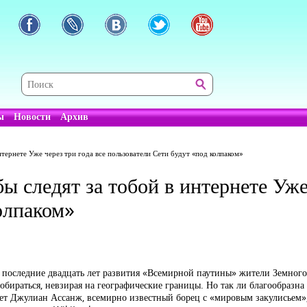
ы
Новости
Архив
тернете Уже через три года все пользователи Сети будут «под колпаком»
 следят за тобой в интернете Уже 
олпаком»
а последние двадцать лет развития «Всемирной паутины» жители Земного
бираться, невзирая на географические границы. Но так ли благообразна 
ет Джулиан Ассанж, всемирно известный борец с «мировым закулисьем»,