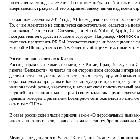
интенсивные методы слежения. В нем можно было найти как извест
американских граждан. И это открывает завесу тайны над всеми ст
По данным середины 2012 года, АНБ ежедневно обрабатывало по 20
То, с чем Агентство не справляется самостоятельно, отдается на п
Гринвальд Гленн со слов Сноудена, Facebook, Yahoo!, Apple, Goog
неограниченного доступа к своим серверам. Например, Facebook и
пытались представить PRISM (соответствующая информационная сис
которой АНБ получает в свой «абонентский ящик» те данные, что ко
Россия: по направлению к Китаю
Россия, наравне с такими странами, как Китай, Иран, Венесуэла и
газеты «Ведомости», является ли он сторонником свободы интернета,
деятельности. Он уже не может оставаться нерегулируемой коммуник
образовательных программ и блогов до мусора и просто преступной
национальной розни, наркотики, и это дает свой положительный рез
крупнейших экономик мира – ред.) своим коллегам - руководителям
правами, которые с развитием Всемирной сети оказались во многом 
остается у США».
В ответ российские власти приняли закон «О персональных данных»
иностранных посольств, авиаперевозчиков, систем бронирования 
Медведев не допустил в Рунете "Китая", но с "зажимами" оппозици