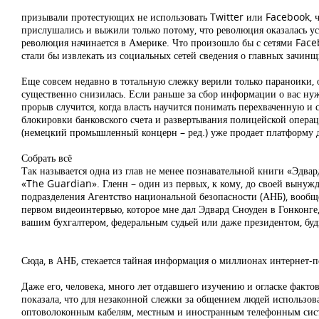
призывали протестующих не использовать Twitter или Facebook, ч
прислушались и выжили только потому, что революция оказалась ус
революция начинается в Америке. Что произошло бы с сетями Face
стали бы извлекать из социальных сетей сведения о главных зачинщ
Еще совсем недавно в тотальную слежку верили только параноики, 
существенно снизилась. Если раньше за сбор информации о вас ну
прорыв случится, когда власть научится понимать перехваченную 
блокировки банковского счета и развертывания полицейской операц
(немецкий промышленный концерн – ред.) уже продает платформу дл
Собрать всё
Так называется одна из глав не менее познавательной книги «Эдва
«The Guardian». Гленн – один из первых, к кому, до своей вынуж
подразделения Агентство национальной безопасности (АНБ), вообщ
первом видеоинтервью, которое мне дал Эдвард Сноуден в Гонконге, 
вашим бухгалтером, федеральным судьей или даже президентом, буд
Сюда, в АНБ, стекается тайная информация о миллионах интернет-п
Даже его, человека, много лет отдавшего изучению и огласке факт
показала, что для незаконной слежки за общением людей использов
оптоволоконным кабелям, местным и иностранным телефонным сист