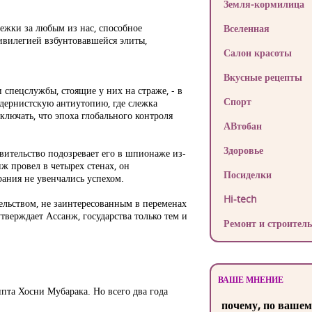
Земля-кормилица
лежки за любым из нас, способное
Вселенная
ивилегией взбунтовавшейся элиты,
Салон красоты
Вкусные рецепты
 спецслужбы, стоящие у них на страже, - в
Спорт
одернистскую антиутопию, где слежка
ключать, что эпоха глобального контроля
АВтобан
Здоровье
вительство подозревает его в шпионаже из-
ж провел в четырех стенах, он
Посиделки
ания не увенчались успехом.
Hi-tech
ельством, не заинтересованным в переменах
тверждает Ассанж, государства только тем и
Ремонт и строитель
ВАШЕ МНЕНИЕ
ипта Хосни Мубарака. Но всего два года
почему, по вашем