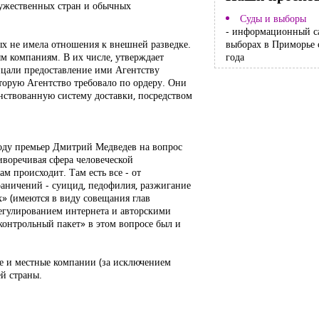
ружественных стран и обычных
Суды и выборы
- информационный с
ых не имела отношения к внешней разведке.
выборах в Приморье 
ым компаниям. В их числе, утверждает
года
ицали предоставление ими Агентству
торую Агентство требовало по ордеру. Они
нствованную систему доставки, посредством
 году премьер Дмитрий Медведев на вопрос
тиворечивая сфера человеческой
м происходит. Там есть все - от
раничений - суицид, педофилия, разжигание
х» (имеются в виду совещания глав
регулированием интернета и авторскими
«контрольный пакет» в этом вопросе был и
ые и местные компании (за исключением
й страны.