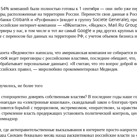
54% компаний были полностью готовы к 1 сентября — они либо уже пер
еры, расположенные на территории России. Перенести свои данные в Рос
банки Citibank и «Русфинанс» (входит в группу Societe Generale), п
российские интернет-компании — «ВКонтакте», «Яндекс», Mail.Ru Grou
ерверы у нас, в том числе и тот же самый Google и ряд других крупных 
е с переносом баз данных на территорию РФ, с учетом объемов бизнеса и 
азета «Ведомости» написала, что американская компания не собирается 
book ведет переговоры с российскими властями, последние обещают, что,
обрабатывает персональные данные»). «Я считаю, что это вопрос доброй 
оссийских правил, — миролюбиво прокомментировал Медведев.
училось, не более того
 стопроцентно доверять собственным властям? В последние годы наше го
«наезды» на «электронные кошельки», скандальный закон о блогерах-тре
няются борьбой с терроризмом, экстремизмом, «пиратством», за нравстве
о стремление власть предержащих установить политический контроль, це
комнадзор.
и, где антиправительственные высказывания в интернете просто-напрост
ард Сноуден буквально месяц назад раскритиковал российские власти за 