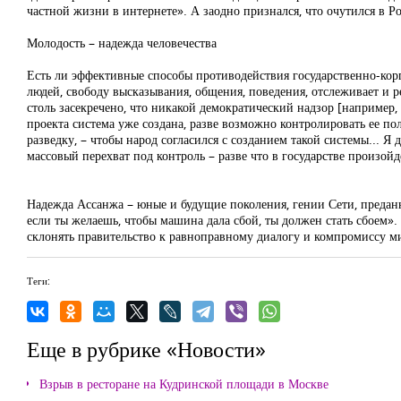
частной жизни в интернете». А заодно признался, что очутился в Р
Молодость – надежда человечества
Есть ли эффективные способы противодействия государственно-ко
людей, свободу высказывания, общения, поведения, отслеживает и р
столь засекречено, что никакой демократический надзор [например,
проекта система уже создана, разве возможно контролировать ее п
разведку, – чтобы народ согласился с созданием такой системы... Я
массовый перехват под контроль – разве что в государстве произой
Надежда Ассанжа – юные и будущие поколения, гении Сети, преданн
если ты желаешь, чтобы машина дала сбой, ты должен стать сбоем»
склонять правительство к равноправному диалогу и компромиссу 
Теги:
Еще в рубрике «Новости»
Взрыв в ресторане на Кудринской площади в Москве