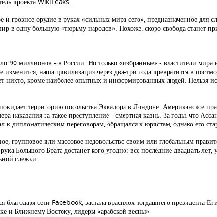
ель проекта WikiLeaks.
ое и грозное орудие в руках «сильных мира сего», предназначенное для с
мир в одну большую «тюрьму народов». Похоже, скоро свобода станет пр
ло 90 миллионов - в России. Но только «избранные» - властители мира и
не изменится, наша цивилизация через два-три года превратится в постм
жет никто, кроме наиболее опытных и информированных людей. Нельзя ис
е покидает территорию посольства Эквадора в Лондоне. Американское пра
а наказания за такое преступление - смертная казнь. За годы, что Ассан
 к дипломатическим переговорам, обращался к юристам, однако его стар
ное, групповое или массовое недовольство своим или глобальным правит
ука Большого Брата достанет кого угодно: все последние двадцать лет, у
льной слежки.
ся благодаря сети Facebook, застала врасплох тогдашнего президента Ег
ике и Ближнему Востоку, лидеры «арабской весны»