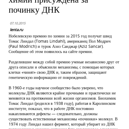
починку ДНК
07.10.2015
lenta.ru
Нобелевскую премию по химии за 2015 год получат швед
Томас Линдал (Tomas Lindahl), американец Пол Модрич
(Paul Modrich) и турок Азиз Санджар (Aziz Sancar).
Сообщение об этом появилось на сайте премии.
Разделившие между собой премию ученые независимо друг от
друга описали и объяснили механизмы, с помощью которых
клетки «чинят» свою ДНК и, таким образом, защищают
генетическую информацию от повреждений.
В 1960-е годы научное сообщество было уверено, что
молекулы ДНК являются крайне прочными и практически не
меняются на протяжении всей жизни организмов. Биохимик
Томас Линдал (родился в 1938 году), работая в Каролинском
институте, показал, что в работе ДНК постоянно
накапливаются дефекты — следовательно, должны
существовать естественные механизмы «починки» молекул. В
1974 году Линдал нашел фермент, который убирает из ДНК