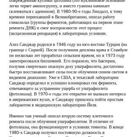
поврежденные кусочки цитозина (это нуклеиновое основание
легко теряет аминогруппу, и вместо гуанина начинает
склеиваться с аденином). В 1980-90-е годы Линдалл, к тому
времени переехавший в Великобританию, описал работу
гликозилаз (группы ферментов, работающих на первом этапе
ремонта ДНК) и смог воспроизвести этот процесс
(эксцизионная репарация) в лабораторных условиях.
Азиз Санджар родился в 1946 году на юго-востоке Турции (на
границе с Сирией). После получения диплома врача в Стамбуле
он несколько лет проработал сельским врачом, но в 1973 году
заинтересовался биохимией. Его поразило, что бактерии,
получив смертельно опасную дозу ультрафиолета, достаточно
быстро восстанавливают силы после облучения синим светом в
видимом диапазоне. Уже в США, в техасской лаборатории
Санджар определил и успешно клонировал ген фермента,
отвечающего за устранение ущерба от ультрафиолета
(фотолиазы). В 1970-е годы это открытие не вызвало интереса
в американских вузах, и Санджару пришлось пойти простым
лаборантом в медицинскую лабораторию Йеля.
Именно там ученый описал вторую систему клеточного
ремонта после облучения ультрафиолетом. В отличие от
фотолиазы, она функционирует в условиях темноты. В конце
1980-х Санджар получил постоянную должность в