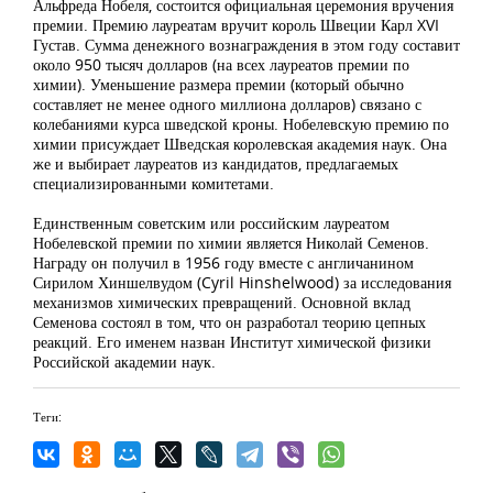
Альфреда Нобеля, состоится официальная церемония вручения
премии. Премию лауреатам вручит король Швеции Карл XVI
Густав. Сумма денежного вознаграждения в этом году составит
около 950 тысяч долларов (на всех лауреатов премии по
химии). Уменьшение размера премии (который обычно
составляет не менее одного миллиона долларов) связано с
колебаниями курса шведской кроны. Нобелевскую премию по
химии присуждает Шведская королевская академия наук. Она
же и выбирает лауреатов из кандидатов, предлагаемых
специализированными комитетами.
Единственным советским или российским лауреатом
Нобелевской премии по химии является Николай Семенов.
Награду он получил в 1956 году вместе с англичанином
Сирилом Хиншелвудом (Cyril Hinshelwood) за исследования
механизмов химических превращений. Основной вклад
Семенова состоял в том, что он разработал теорию цепных
реакций. Его именем назван Институт химической физики
Российской академии наук.
Теги: