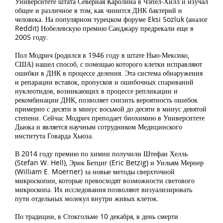
Университете штата Северная Каролина в Чэпел-Хилл и изучал
общее и различное в том, как чинится ДНК бактерий и
человека. На популярном турецком форуме Eksi Sozluk (аналог
Reddit) Нобелевскую премию Санджару предрекали еще в
2005 году.
Пол Модрич (родился в 1946 году в штате Нью-Мексико,
США) нашел способ, с помощью которого клетки исправляют
ошибки в ДНК в процессе деления. Эта система обнаружения
и репарации вставок, пропусков и ошибочных спариваний
нуклеотидов, возникающих в процессе репликации и
рекомбинации ДНК, позволяет снизить вероятность ошибок
примерно с десяти в минус восьмой до десяти в минус девятой
степени. Сейчас Модрич преподает биохимию в Университете
Дьюка и является научным сотрудником Медицинского
института Говарда Хьюза.
В 2014 году премию по химии получили Штефан Хелль
(Stefan W. Hell), Эрик Бетциг (Eric Betzig) и Уильям Мернер
(William E. Moerner) за новые методы сверхточной
микроскопии, которые превосходят возможности светового
микроскопа. Их исследования позволяют визуализировать
пути отдельных молекул внутри живых клеток.
По традиции, в Стокгольме 10 декабря, в день смерти