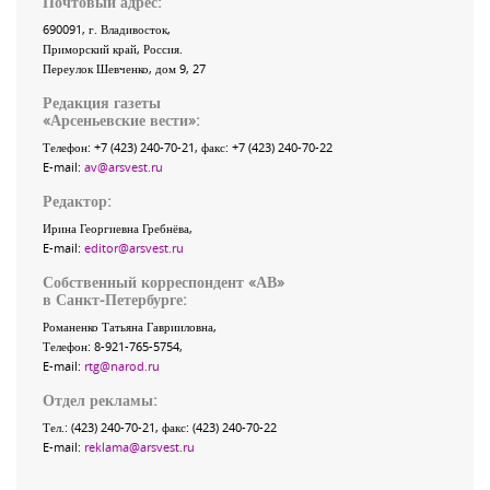
Почтовый адрес:
690091
, г.
Владивосток
,
Приморский край
,
Россия
.
Переулок Шевченко
, дом 9, 27
Редакция газеты
«
Арсеньевские вести
»:
Телефон:
+7 (423) 240-70-21
, факс:
+7 (423) 240-70-22
E-mail:
av@arsvest.ru
Редактор:
Ирина Георгиевна Гребнёва,
E-mail:
editor@arsvest.ru
Собственный корреспондент «АВ»
в Санкт-Петербурге:
Романенко Татьяна Гаврииловна,
Телефон: 8-921-765-5754,
E-mail:
rtg@narod.ru
Отдел рекламы:
Тел.: (423) 240-70-21, факс: (423) 240-70-22
E-mail:
reklama@arsvest.ru